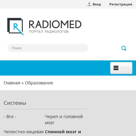
Вход
Регистрация
Перейти к основному содержанию
Меню
НОВОЕ НА САЙТЕ
Главная
»
Образование
Вы здесь
СООБЩЕСТВО
Системы
Клинические наблюдения
Форум
- Все -
Череп и головной
мозг
Наш сборник ссылок
Челюстно-лицевая
Спинной мозг и