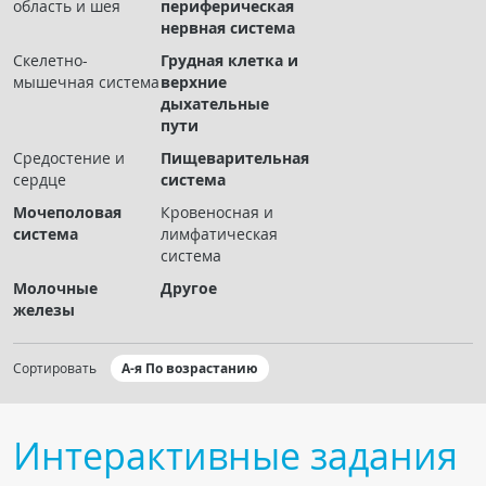
область и шея
периферическая
Чат RADIOMED
нервная система
Скелетно-
Грудная клетка и
ОБРАЗОВАНИЕ
мышечная система
верхние
дыхательные
пути
Интерактивные задания
Средостение и
Пищеварительная
Презентации
сердце
система
Публикации
Мочеполовая
Кровеносная и
Видео
система
лимфатическая
система
Журнал "Лучевая диагностика и терапия"
Молочные
Другое
железы
Сортировать
А-я По возрастанию
Интерактивные задания
КНИЖНЫЙ МАГАЗИН