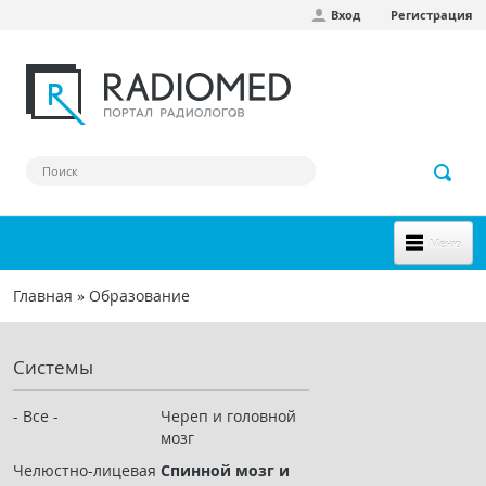
Вход
Регистрация
Перейти к основному содержанию
Меню
НОВОЕ НА САЙТЕ
Главная
»
Образование
Вы здесь
СООБЩЕСТВО
Системы
Клинические наблюдения
Форум
- Все -
Череп и головной
мозг
Наш сборник ссылок
Челюстно-лицевая
Спинной мозг и