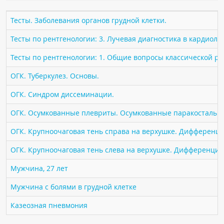
ПАЦИЕНТАМ
Тесты. Заболевания органов грудной клетки.
Где пройти обследование
Тесты по рентгенологии: 3. Лучевая диагностика в кардиоло
Компьютерная томография (КТ)
Тесты по рентгенологии: 1. Общие вопросы классической р
Магнитно-резонансная томография (МРТ)
ОГК. Туберкулез. Основы.
Спросить врача
ОГК. Синдром диссеминации.
ПОМОЩЬ
ОГК. Осумкованные плевриты. Осумкованные паракостальн
ОГК. Крупноочаговая тень справа на верхушке. Дифференци
ОГК. Крупноочаговая тень слева на верхушке. Дифференциа
Мужчина, 27 лет
Мужчина с болями в грудной клетке
Казеозная пневмония