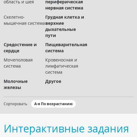
область и шея
периферическая
Чат RADIOMED
нервная система
Скелетно-
Грудная клетка и
ОБРАЗОВАНИЕ
мышечная система
верхние
дыхательные
пути
Интерактивные задания
Средостение и
Пищеварительная
Презентации
сердце
система
Публикации
Мочеполовая
Кровеносная и
Видео
система
лимфатическая
система
Журнал "Лучевая диагностика и терапия"
Молочные
Другое
железы
Сортировать
А-я По возрастанию
Интерактивные задания
КНИЖНЫЙ МАГАЗИН