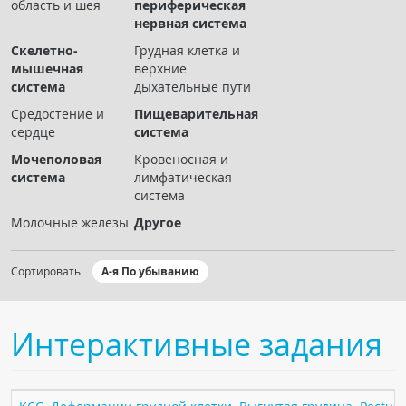
область и шея
периферическая
Чат RADIOMED
нервная система
Скелетно-
Грудная клетка и
ОБРАЗОВАНИЕ
мышечная
верхние
система
дыхательные пути
Интерактивные задания
Средостение и
Пищеварительная
сердце
система
Презентации
Мочеполовая
Кровеносная и
Публикации
система
лимфатическая
Видео
система
Журнал "Лучевая диагностика и терапия"
Молочные железы
Другое
Сортировать
А-я По убыванию
Интерактивные задания
КНИЖНЫЙ МАГАЗИН