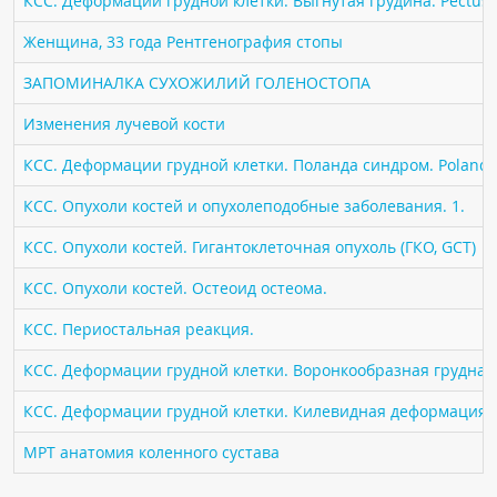
КСС. Деформации грудной клетки. Выгнутая грудина. Pectus 
ПАЦИЕНТАМ
Женщина, 33 года Рентгенография стопы
Где пройти обследование
ЗАПОМИНАЛКА СУХОЖИЛИЙ ГОЛЕНОСТОПА
Компьютерная томография (КТ)
Изменения лучевой кости
Магнитно-резонансная томография (МРТ)
КСС. Деформации грудной клетки. Поланда синдром. Poland 
Спросить врача
КСС. Опухоли костей и опухолеподобные заболевания. 1.
ПОМОЩЬ
КСС. Опухоли костей. Гигантоклеточная опухоль (ГКО, GCT)
КСС. Опухоли костей. Остеоид остеома.
КСС. Периостальная реакция.
КСС. Деформации грудной клетки. Воронкообразная грудная к
КСС. Деформации грудной клетки. Килевидная деформация гр
МРТ анатомия коленного сустава