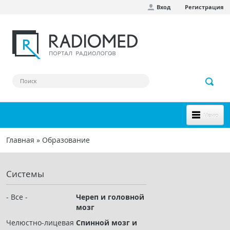
Вход
Регистрация
Перейти к основному содержанию
Меню
НОВОЕ НА САЙТЕ
Главная
»
Образование
Вы здесь
СООБЩЕСТВО
Системы
Клинические наблюдения
Форум
- Все -
Череп и головной
мозг
Наш сборник ссылок
Челюстно-лицевая
Спинной мозг и