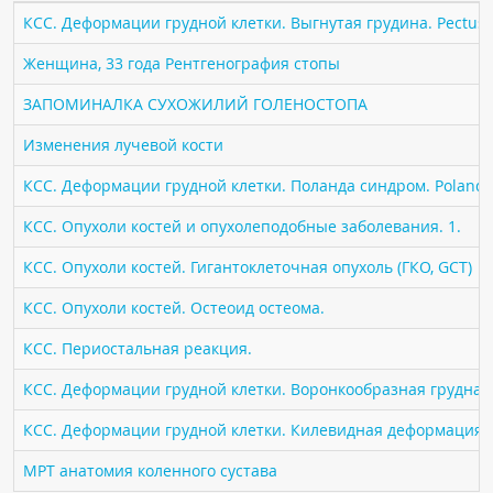
ПАЦИЕНТАМ
КСС. Деформации грудной клетки. Выгнутая грудина. Pectus 
Женщина, 33 года Рентгенография стопы
Где пройти обследование
ЗАПОМИНАЛКА СУХОЖИЛИЙ ГОЛЕНОСТОПА
Компьютерная томография (КТ)
Магнитно-резонансная томография (МРТ)
Изменения лучевой кости
Спросить врача
КСС. Деформации грудной клетки. Поланда синдром. Poland 
КСС. Опухоли костей и опухолеподобные заболевания. 1.
ПОМОЩЬ
КСС. Опухоли костей. Гигантоклеточная опухоль (ГКО, GCT)
КСС. Опухоли костей. Остеоид остеома.
КСС. Периостальная реакция.
КСС. Деформации грудной клетки. Воронкообразная грудная к
КСС. Деформации грудной клетки. Килевидная деформация гр
МРТ анатомия коленного сустава