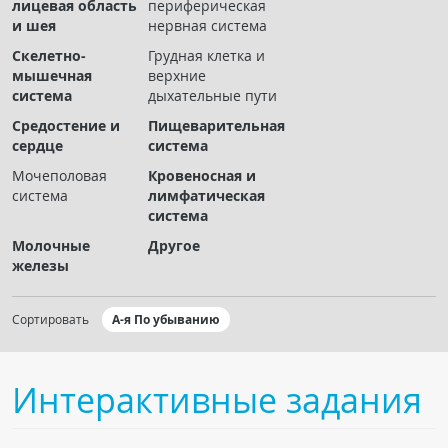
лицевая область
периферическая
Чат RADIOMED
и шея
нервная система
Скелетно-
Грудная клетка и
ОБРАЗОВАНИЕ
мышечная
верхние
система
дыхательные пути
Интерактивные задания
Средостение и
Пищеварительная
сердце
система
Презентации
Мочеполовая
Кровеносная и
Публикации
система
лимфатическая
Видео
система
Журнал "Лучевая диагностика и терапия"
Молочные
Другое
железы
Сортировать
А-я По убыванию
Интерактивные задания
КНИЖНЫЙ МАГАЗИН