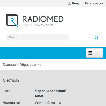
Вход
Регистрация
Перейти к основному содержанию
Меню
НОВОЕ НА САЙТЕ
Главная
»
Образование
Вы здесь
СООБЩЕСТВО
Системы
Клинические наблюдения
Форум
- Все -
Череп и головной
мозг
Наш сборник ссылок
Челюстно-
Спинной мозг и