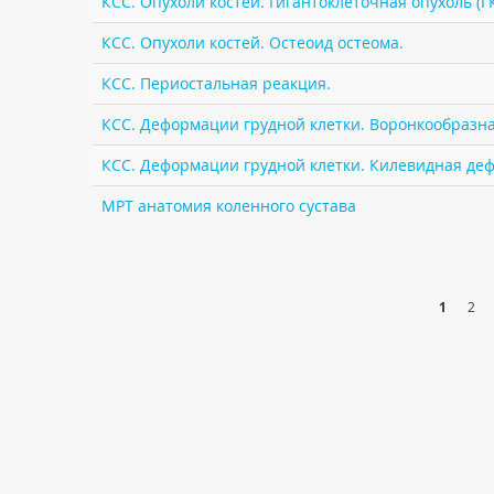
КСС. Опухоли костей. Гигантоклеточная опухоль (Г
КСС. Опухоли костей. Остеоид остеома.
КСС. Периостальная реакция.
КСС. Деформации грудной клетки. Воронкообразная
КСС. Деформации грудной клетки. Килевидная деф
МРТ анатомия коленного сустава
1
2