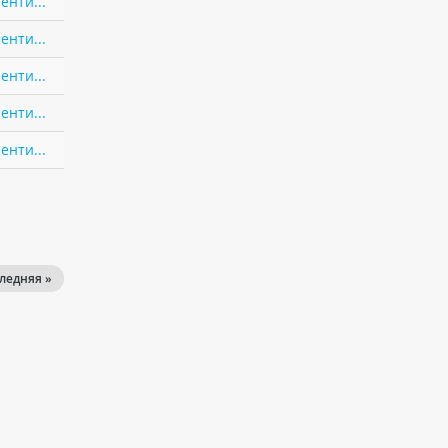
енти...
енти...
енти...
енти...
енти...
ледняя »