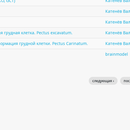
КО, GCT)
Катенёв Вал
Катенёв Вал
Катенёв Вал
 грудная клетка. Pectus excavatum.
Катенёв Вал
ормация грудной клетки. Pectus Carinatum.
Катенёв Вал
brainmodel
следующая ›
пос