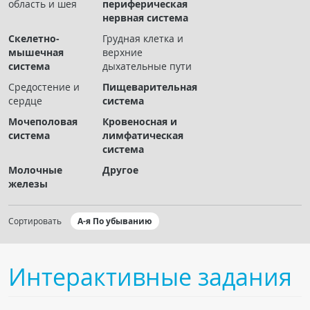
область и шея
периферическая
Чат RADIOMED
нервная система
Скелетно-
Грудная клетка и
ОБРАЗОВАНИЕ
мышечная
верхние
система
дыхательные пути
Интерактивные задания
Средостение и
Пищеварительная
сердце
система
Презентации
Мочеполовая
Кровеносная и
Публикации
система
лимфатическая
Видео
система
Журнал "Лучевая диагностика и терапия"
Молочные
Другое
железы
Сортировать
А-я По убыванию
Интерактивные задания
КНИЖНЫЙ МАГАЗИН