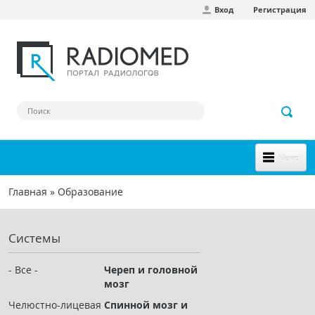
Вход
Регистрация
Перейти к основному содержанию
Меню
НОВОЕ НА САЙТЕ
Главная
»
Образование
Вы здесь
СООБЩЕСТВО
Системы
Клинические наблюдения
Форум
- Все -
Череп и головной
мозг
Наш сборник ссылок
Челюстно-лицевая
Спинной мозг и