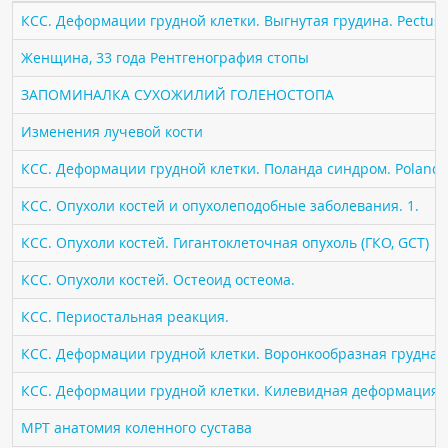
ПАЦИЕНТАМ
КСС. Деформации грудной клетки. Выгнутая грудина. Pectus 
Женщина, 33 года Рентгенография стопы
Где пройти обследование
ЗАПОМИНАЛКА СУХОЖИЛИЙ ГОЛЕНОСТОПА
Компьютерная томография (КТ)
Магнитно-резонансная томография (МРТ)
Изменения лучевой кости
Спросить врача
КСС. Деформации грудной клетки. Поланда синдром. Poland 
КСС. Опухоли костей и опухолеподобные заболевания. 1.
ПОМОЩЬ
КСС. Опухоли костей. Гигантоклеточная опухоль (ГКО, GCT)
КСС. Опухоли костей. Остеоид остеома.
КСС. Периостальная реакция.
КСС. Деформации грудной клетки. Воронкообразная грудная к
КСС. Деформации грудной клетки. Килевидная деформация гр
МРТ анатомия коленного сустава