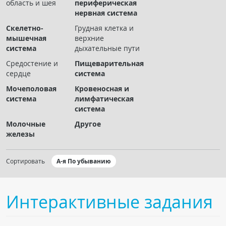
область и шея
периферическая
Чат RADIOMED
нервная система
Скелетно-
Грудная клетка и
ОБРАЗОВАНИЕ
мышечная
верхние
система
дыхательные пути
Интерактивные задания
Средостение и
Пищеварительная
сердце
система
Презентации
Мочеполовая
Кровеносная и
Публикации
система
лимфатическая
Видео
система
Журнал "Лучевая диагностика и терапия"
Молочные
Другое
железы
Сортировать
А-я По убыванию
Интерактивные задания
КНИЖНЫЙ МАГАЗИН