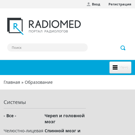
Вход
Регистрация
Перейти к основному содержанию
Меню
НОВОЕ НА САЙТЕ
Главная
»
Образование
Вы здесь
СООБЩЕСТВО
Системы
Клинические наблюдения
Форум
- Все -
Череп и головной
мозг
Наш сборник ссылок
Челюстно-лицевая
Спинной мозг и