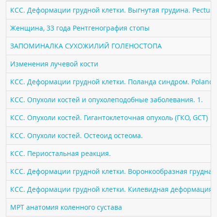
ПАЦИЕНТАМ
КСС. Деформации грудной клетки. Выгнутая грудина. Pectus 
Женщина, 33 года Рентгенография стопы
Где пройти обследование
ЗАПОМИНАЛКА СУХОЖИЛИЙ ГОЛЕНОСТОПА
Компьютерная томография (КТ)
Магнитно-резонансная томография (МРТ)
Изменения лучевой кости
Спросить врача
КСС. Деформации грудной клетки. Поланда синдром. Poland 
КСС. Опухоли костей и опухолеподобные заболевания. 1.
ПОМОЩЬ
КСС. Опухоли костей. Гигантоклеточная опухоль (ГКО, GCT)
КСС. Опухоли костей. Остеоид остеома.
КСС. Периостальная реакция.
КСС. Деформации грудной клетки. Воронкообразная грудная к
КСС. Деформации грудной клетки. Килевидная деформация гр
МРТ анатомия коленного сустава