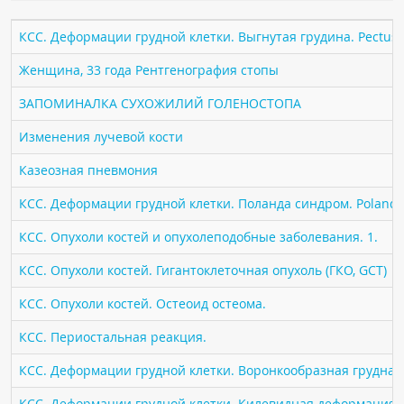
ПАЦИЕНТАМ
КСС. Деформации грудной клетки. Выгнутая грудина. Pectus 
Где пройти обследование
Женщина, 33 года Рентгенография стопы
Компьютерная томография (КТ)
ЗАПОМИНАЛКА СУХОЖИЛИЙ ГОЛЕНОСТОПА
Магнитно-резонансная томография (МРТ)
Изменения лучевой кости
Спросить врача
Казеозная пневмония
ПОМОЩЬ
КСС. Деформации грудной клетки. Поланда синдром. Poland 
КСС. Опухоли костей и опухолеподобные заболевания. 1.
КСС. Опухоли костей. Гигантоклеточная опухоль (ГКО, GCT)
КСС. Опухоли костей. Остеоид остеома.
КСС. Периостальная реакция.
КСС. Деформации грудной клетки. Воронкообразная грудная к
КСС. Деформации грудной клетки. Килевидная деформация гр