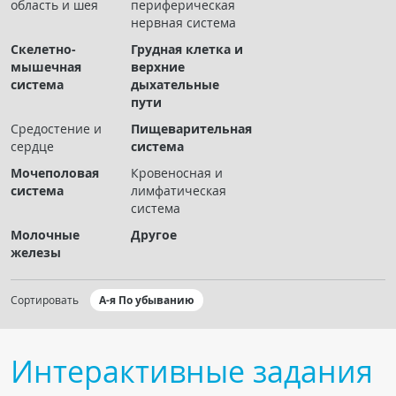
область и шея
периферическая
Чат RADIOMED
нервная система
Скелетно-
Грудная клетка и
ОБРАЗОВАНИЕ
мышечная
верхние
система
дыхательные
пути
Интерактивные задания
Средостение и
Пищеварительная
Презентации
сердце
система
Публикации
Мочеполовая
Кровеносная и
Видео
система
лимфатическая
система
Журнал "Лучевая диагностика и терапия"
Молочные
Другое
железы
Сортировать
А-я По убыванию
Интерактивные задания
КНИЖНЫЙ МАГАЗИН