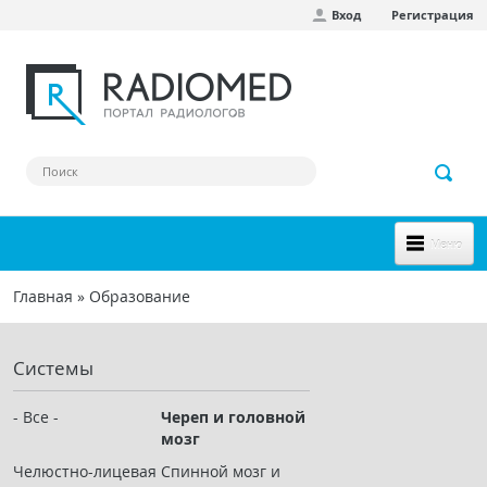
Вход
Регистрация
Перейти к основному содержанию
Меню
НОВОЕ НА САЙТЕ
Главная
»
Образование
Вы здесь
СООБЩЕСТВО
Системы
Клинические наблюдения
Форум
- Все -
Череп и головной
мозг
Наш сборник ссылок
Челюстно-лицевая
Спинной мозг и