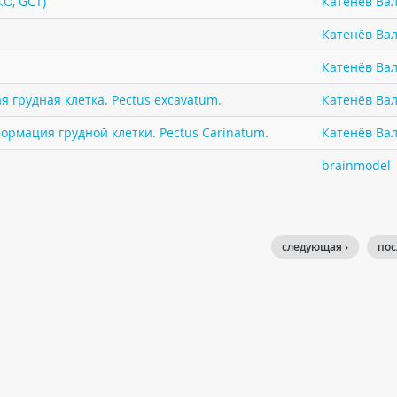
КО, GCT)
Катенёв Вал
Катенёв Вал
Катенёв Вал
 грудная клетка. Pectus excavatum.
Катенёв Вал
ормация грудной клетки. Pectus Carinatum.
Катенёв Вал
brainmodel
следующая ›
пос