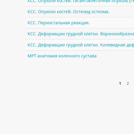
КСС. Опухоли костей. Гигантоклеточная опухоль (Г
КСС. Опухоли костей. Остеоид остеома.
КСС. Периостальная реакция.
КСС. Деформации грудной клетки. Воронкообразная
КСС. Деформации грудной клетки. Килевидная деф
МРТ анатомия коленного сустава
1
2