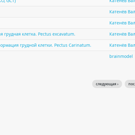
КО, GCT)
Катенёв Вал
Катенёв Вал
Катенёв Вал
 грудная клетка. Pectus excavatum.
Катенёв Вал
ормация грудной клетки. Pectus Carinatum.
Катенёв Вал
brainmodel
следующая ›
пос