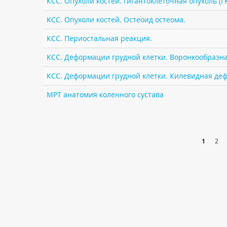
КСС. Опухоли костей. Гигантоклеточная опухоль (Г
КСС. Опухоли костей. Остеоид остеома.
КСС. Периостальная реакция.
КСС. Деформации грудной клетки. Воронкообразная
КСС. Деформации грудной клетки. Килевидная деф
МРТ анатомия коленного сустава
1
2