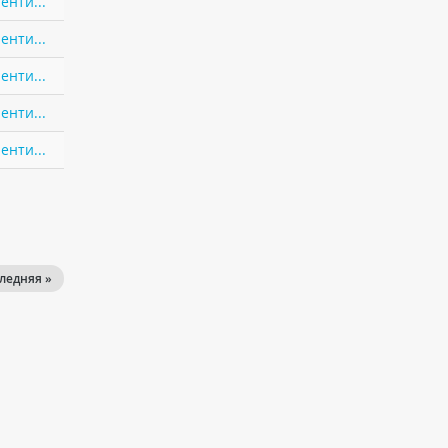
енти...
енти...
енти...
енти...
енти...
ледняя »