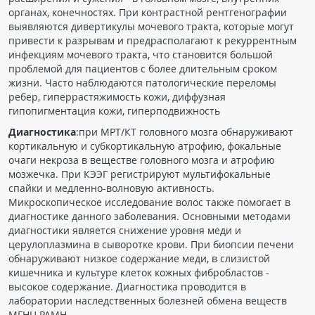
органах, конечностях. При контрастной рентгенографии
выявляются дивертикулы мочевого тракта, которые могут
привести к разрывам и предрасполагают к рекуррентным
инфекциям мочевого тракта, что становится большой
проблемой для пациентов с более длительным сроком
жизни. Часто наблюдаются патологические переломы
pебеp, гиперрастяжимость кожи, диффузная
гипопигментация кожи, гиперподвижность
Диагностика
:при МРТ/КТ головного мозга обнаруживают
кортикальную и субкортикальную атрофию, фокальные
очаги некроза в веществе головного мозга и атрофию
мозжечка. При КЭЭГ регистрируют мультифокальные
спайки и медленно-волновую активность.
Микроскопическое исследование волос также помогает в
диагностике данного заболевания. Основными методами
диагностики является снижение уровня меди и
церулоплазмина в сыворотке крови. При биопсии печени
обнаруживают низкое содержание меди, в слизистой
кишечника и культуре клеток кожных фибробластов -
высокое содержание. Диагностика проводится в
лаборатории наследственных болезней обмена веществ
МГНЦ РАМН.