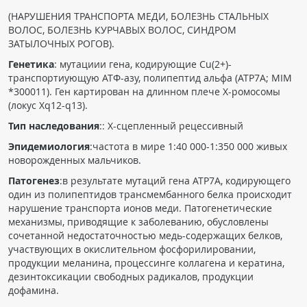
Чат RADIOMED
(НАРУШЕНИЯ ТРАНСПОРТА МЕДИ, БОЛЕЗНЬ СТАЛЬНЫХ
ВОЛОС, БОЛЕЗНЬ КУРЧАВЫХ ВОЛОС, СИНДРОМ
ЗАТЫЛОЧНЫХ РОГОВ).
ОБРАЗОВАНИЕ
Генетика
: мутациии гена, кодирующие Cu(2+)-
транспортиующую ATФ-азу, полипептид альфа (ATP7A; MIM
Интерактивные задания
*300011). Ген картирован на длинном плече Х-ромосомы
(локус Хq12-q13).
Презентации
Тип наследования
:: Х-сцепленный рецессивный
Публикации
Эпидемиология
:частота в мире 1:40 000-1:350 000 живых
Видео
новорожденных мальчиков.
Журнал "Лучевая диагностика и терапия"
Патогенез
:в результате мутаций гена ATP7A, кодирующего
один из полипептидов трансмембанного белка происходит
нарушение транспорта ионов меди. Патогенетические
механизмы, приводящие к заболеванию, обусловлены
сочетанной недостаточностью медь-содержащих белков,
участвующих в окислительном фосфорилировании,
продукции меланина, процессинге коллагена и кератина,
дезинтоксикации свободных радикалов, продукции
дофамина.
КНИЖНЫЙ МАГАЗИН