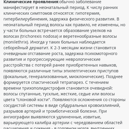
Клинические проявления
:обычно заболевание
ПАЦИЕНТАМ
манифестирует в неонатальный период. К числу ранних
клинических симптомов относятся: гипотеpмия,
гипеpбилиpубинемия, задержка физического развития. В
Где пройти обследование
неонатальный период волосы как правило, не изменены, но
Компьютерная томография (КТ)
у части больных встречается образование узелков на
волосах (trichorexis nodosa) и веретенообразные волосы
Магнитно-резонансная томография (МРТ)
(monilethrix). Иногда у таких больных наблюдается
Спросить врача
себорейный дерматит. К 2-3 месяцам жизни становится
очевидным отставание роста, задержка психомоторного
развития и прогрессирующие неврологические
ПОМОЩЬ
расстройства с потерей ранее приобретенных навыков,
появляются различные типы эпилептических приступов
(фокальные, генерализованные, миоклонические). Позднее
формируется спастический тетрапарез. С течением
времени трихополидистрофия становится очевидной:
волосы спутанные, тусклые, жесткие, седые или волосы
цвета "слоновой кости". Появляются осложнения со стороны
сосудистой системы в виде субдуральных кровоизлияний,
разрывов артерий и тромботической болезни. При
ангиографии выявляются удлиненные, извитые,
варьирующего калибра артерии с чередованием областей
расширения и сужения - в головном мозге, внутренних