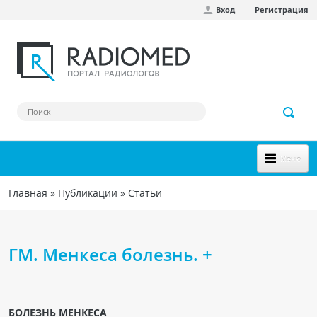
Вход
Регистрация
Перейти к основному содержанию
Меню
НОВОЕ НА САЙТЕ
Главная
»
Публикации
»
Статьи
Вы здесь
СООБЩЕСТВО
Клинические наблюдения
ГМ. Менкеса болезнь. +
Форум
Наш сборник ссылок
БОЛЕЗНЬ МЕНКЕСА