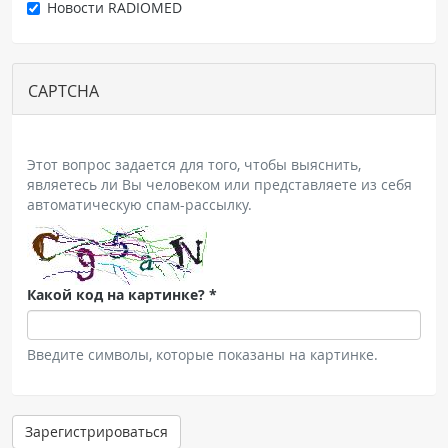
Новости RADIOMED
ПАЦИЕНТАМ
Где пройти обследование
CAPTCHA
Компьютерная томография (КТ)
Магнитно-резонансная томография (МРТ)
Спросить врача
Этот вопрос задается для того, чтобы выяснить,
являетесь ли Вы человеком или представляете из себя
автоматическую спам-рассылку.
ПОМОЩЬ
Какой код на картинке?
*
Введите символы, которые показаны на картинке.
Зарегистрироваться