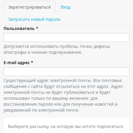
Чат RADIOMED
Зарегистрироваться
(активная
Вход
Главные вкладки
вкладка)
Запросить новый пароль
ОБРАЗОВАНИЕ
Пользователь
*
Интерактивные задания
Презентации
Допускается использовать пробелы, точки, дефисы,
апострофы и нижние подчеркивания.
Публикации
E-mail адрес
*
Видео
Журнал "Лучевая диагностика и терапия"
Существующий адрес электронной почты. Все почтовые
сообщения с сайта будут отсылаться на этот адрес. Адрес
электронной почты не будет публиковаться и будет
использован только по вашему желанию: для
восстановления пароля или для получения новостей и
уведомлений по электронной почте.
Выберите рассылку, на которую вы хотите подписаться.
КНИЖНЫЙ МАГАЗИН