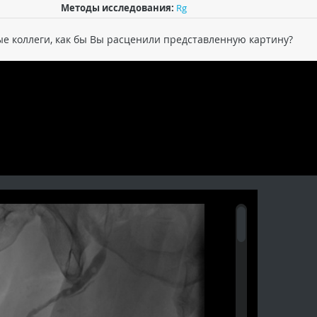
Методы исследования:
Rg
е коллеги, как бы Вы расценили представленную картину?