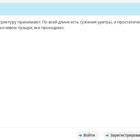
триктуру принимают. По всей длине есть сужения уретры, и простатич
в мочевом пузыре, все проходимо.
Войти
Зарегистрирова