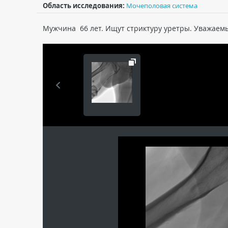
Область исследования:
Мочеполовая система
Мужчина 66 лет. Ищут стриктуру уретры. Уважаемы