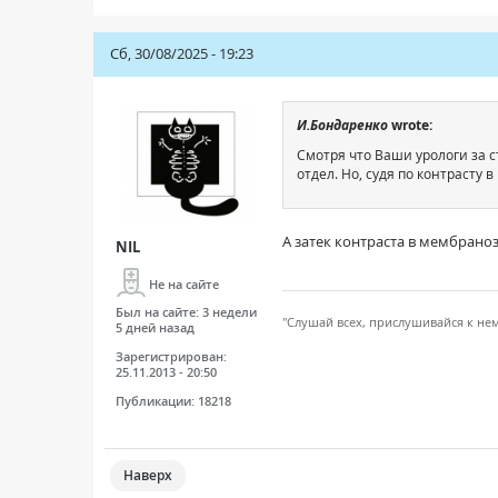
Сб, 30/08/2025 - 19:23
И.Бондаренко
wrote:
Смотря что Ваши урологи за с
отдел. Но, судя по контрасту 
А затек контраста в мембрано
NIL
Не на сайте
Был на сайте:
3 недели
"Слушай всех, прислушивайся к не
5 дней назад
Зарегистрирован:
25.11.2013 - 20:50
Публикации:
18218
Наверх