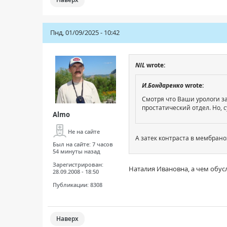
Пнд, 01/09/2025 - 10:42
NIL
wrote:
И.Бондаренко
wrote:
Смотря что Ваши урологи за
простатический отдел. Но, 
Almo
Не на сайте
А затек контраста в мембрано
Был на сайте:
7 часов
54 минуты назад
Зарегистрирован:
Наталия Ивановна, а чем обус
28.09.2008 - 18:50
Публикации:
8308
Наверх