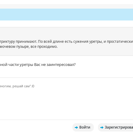
триктуру принимают. По всей длине есть сужения уретры, и простатическ
в мочевом пузыре, все проходимо.
зной части уретры Вас не заинтересовал?
многим, решай сам".©
Войти
Зарегистрирова