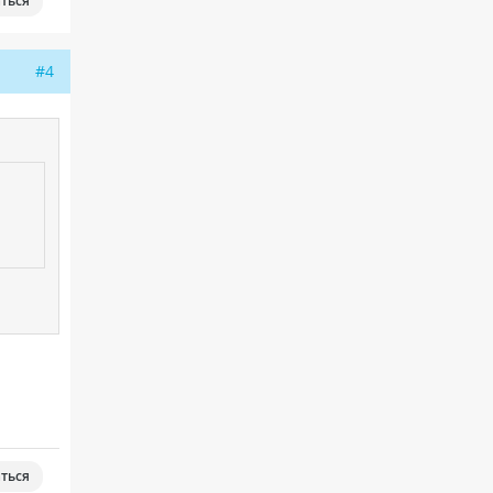
ться
#4
ться