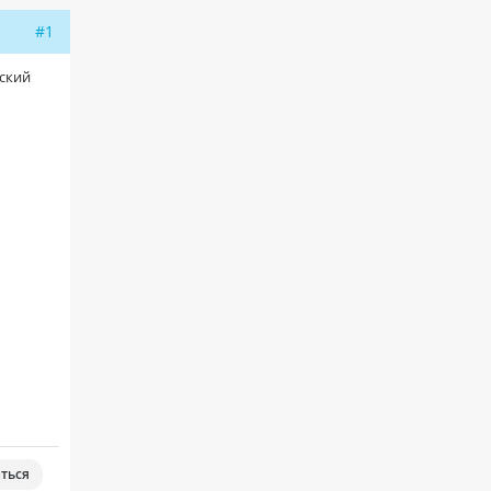
#1
еский
ться