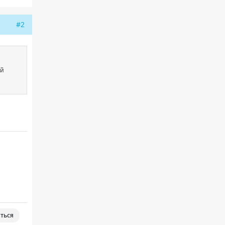
#2
ий
ться