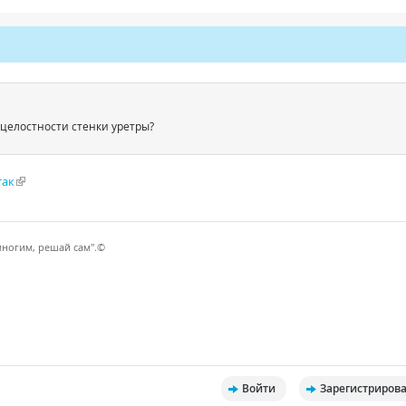
целостности стенки уретры?
так
многим, решай сам".©
Войти
Зарегистрирова