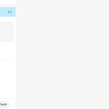
#5
ться