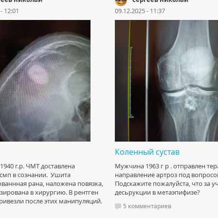
- 12:01
09.12.2025 - 11:37
Коленный сустав
940 г.р. ЧМТ доставлена
Мужчина 1963 г р . отправлен тер
смп в сознании. Ушита
направление артроз под вопросо
ваннная рана, наложена повязка,
Подскажите пожалуйста, что за у
зирована в хирургию. В рентген
десьрукции в метаэпифизе?
ривезли после этих манипуляций.
5 комментариев