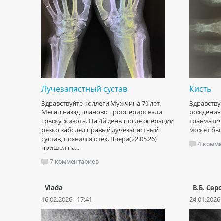
Лучезапястный сустав
Кисть
Здравствуйте коллеги Мужчина 70 лет.
Здравству
Месяц назад планово прооперировали
рождения,
грыжу живота. На 4й день после операции
травматич
резко заболел правый лучезапястный
может быт
сустав, появился отёк. Вчера(22.05.26)
4 комм
пришел на...
7 комментариев
Vlada
В.Б. Сер
16.02.2026 - 17:41
24.01.2026 