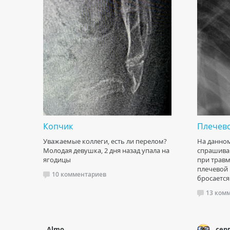
Копчик
Плечево
Уважаемые коллеги, есть ли перелом?
На данном
Молодая девушка, 2 дня назад упала на
спрашиваю
ягодицы
при травм
плечевой 
10 комментариев
бросается 
13 ком
Almo
сер