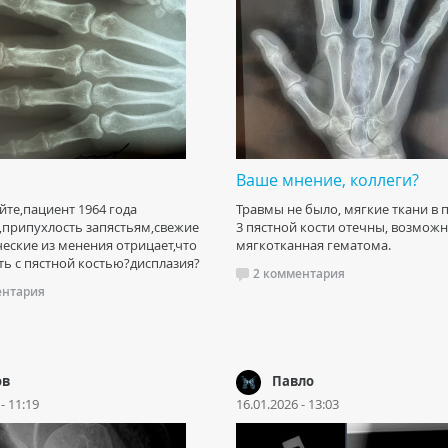
Ваше мнение, коллеги?
йте,пациент 1964 года
Травмы не было, мягкие ткани в
припухлость запястьям,свежие
3 пястной кости отечны, возмож
еские из менения отрицает,что
мягкотканная гематома.
ь с пястной костью?дисплазия?
2 комментария
ентария
ов
Павло
- 11:19
16.01.2026 - 13:03