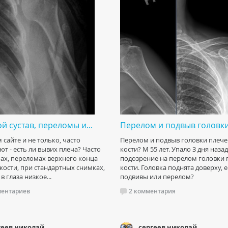
й сустав, переломы и...
Перелом и подвыв головки.
 сайте и не только, часто
Перелом и подвыв головки плеч
т - есть ли вывих плеча? Часто
кости? М 55 лет. Упало 3 дня назад
ах, переломах верхнего конца
подозрение на перелом головки 
кости, при стандартных снимках,
кости. Головка поднята доверху, е
в глаза низкое...
подвивы или перелом?
ментариев
2 комментария
геев николай
сергеев николай