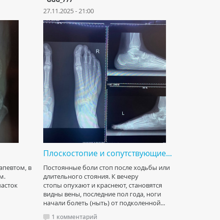
27.11.2025 - 21:00
Плоскостопие и сопутствующие...
апевтом, в
Постоянные боли стоп после ходьбы или
м.
длительного стояния. К вечеру
часток
стопы опухают и краснеют, становятся
видны вены, последние пол года, ноги
начали болеть (ныть) от подколенной...
1 комментарий