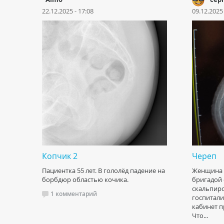
22.12.2025 - 17:08
09.12.2025 
Копчик 2
Череп
Пациентка 55 лет. В гололёд падение на
Женщина 1
борбдюр областью кочика.
бригадой 
скальпиро
1 комментарий
госпитали
кабинет п
Что...