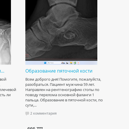
..
Образование пяточной кости
евой
Всем доброго дня! Помогите, пожалуйста,
разобраться. Пациент мужчина 59 лет.
плечевой
Направлен на рентгенографию стопы по
сть ли
поводу перелома основной фаланги 1
пальца. Образование в пяточной кости, по
сути,...
2 комментария
GGG_777