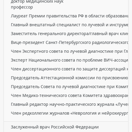
доктор медицинских наук
Чат RADIOMED
профессор
Лауреат Премии правительства РФ в области образовани
ОБРАЗОВАНИЕ
Главный внештатный специалист по лучевой и инструмен
Заместитель генерального директора/главный врач клин
Интерактивные задания
Вице-президент Санкт-Петербургского радиологического
Презентации
Член Экспертного совета по лучевой диагностике при Гл
Публикации
Эксперт Национального совета по проблеме ВИЧ-ассоции
Видео
Член диссертационного совета по защите диссертаций на
Журнал "Лучевая диагностика и терапия"
Председатель Аттестационной комиссии по присвоению к
Председатель Совета по лучевой диагностике при Комите
Член Медико-технического совета Комитета здравоохране
Главный редактор научно-практического журнала «Лучева
Член редколлегии журналов «Неврология и нейрохирургия
КНИЖНЫЙ МАГАЗИН
Заслуженный врач Российской Федерации