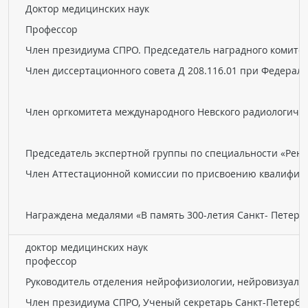
Доктор медицинских наук
ПАЦИЕНТАМ
Профессор
Где пройти обследование
Член президиума СПРО. Председатель наградного комитет
Компьютерная томография (КТ)
Член диссертационного совета Д 208.116.01 при Федера
Магнитно-резонансная томография (МРТ)
Спросить врача
Член оргкомитета международного Невского радиологичес
ПОМОЩЬ
Председатель экспертной группы по специальности «Рен
Член Аттестационной комиссии по присвоению квалифика
Награждена медалями «В память 300-летия Санкт- Петерб
доктор медицинских наук
профессор
Руководитель отделения нейрофизиологии, нейровизуальн
Член президиума СПРО, Ученый секретарь Санкт-Петербур