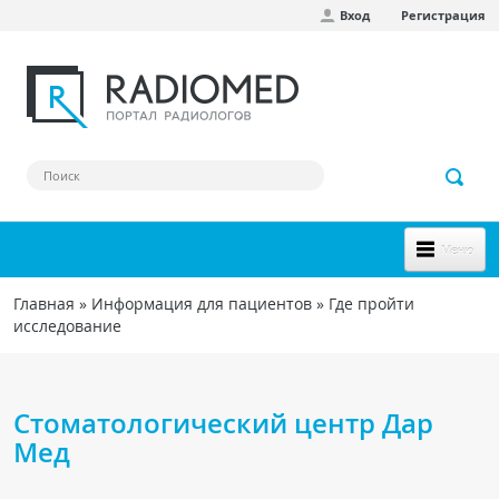
Вход
Регистрация
Перейти к основному содержанию
Меню
НОВОЕ НА САЙТЕ
Главная
»
Информация для пациентов
»
Где пройти
Вы здесь
исследование
СООБЩЕСТВО
Клинические наблюдения
Стоматологический центр Дар
Форум
Мед
Наш сборник ссылок