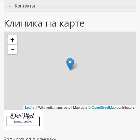
Контакты
ПАЦИЕНТАМ
Клиника на карте
Где пройти обследование
Компьютерная томография (КТ)
+
Магнитно-резонансная томография (МРТ)
-
Спросить врача
ПОМОЩЬ
Leaflet
| Wikimedia maps beta | Map data ©
OpenStreetMap
contributors
Записаться в клинику