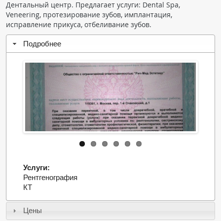
Ден­тальный центр. Предлагает услуги: Dental Spa,
Чат RADIOMED
Veneering, протезирование зубов, имплантация,
исправление прикуса, отбеливание зубов.
ОБРАЗОВАНИЕ
Подробнее
Интерактивные задания
Презентации
Публикации
Видео
Журнал "Лучевая диагностика и терапия"
Услуги:
Рентгенография
КТ
Цены
КНИЖНЫЙ МАГАЗИН