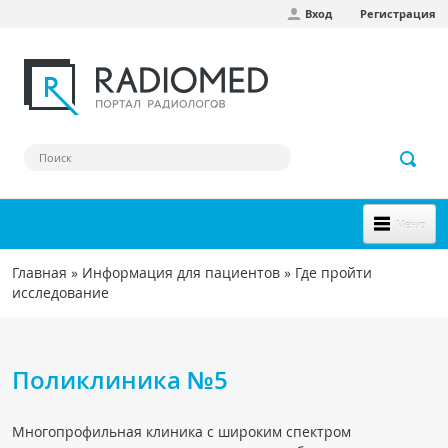
Вход
Регистрация
Перейти к основному содержанию
Меню
НОВОЕ НА САЙТЕ
Главная
»
Информация для пациентов
»
Где пройти
Вы здесь
исследование
СООБЩЕСТВО
Клинические наблюдения
Поликлиника №5
Форум
Наш сборник ссылок
Многопрофильная клиника с широким спектром