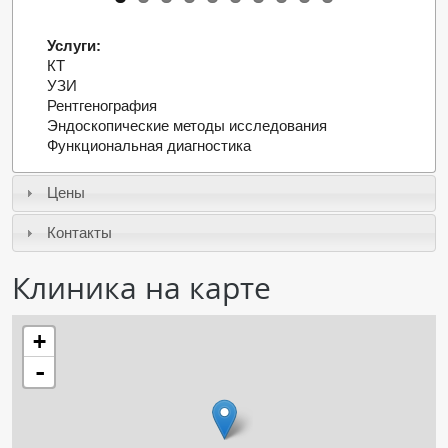
ПАЦИЕНТАМ
Услуги:
КТ
Где пройти обследование
УЗИ
Компьютерная томография (КТ)
Рентгенография
Эндоскопические методы исследования
Магнитно-резонансная томография (МРТ)
Функциональная диагностика
Спросить врача
Цены
ПОМОЩЬ
Контакты
Клиника на карте
+
-