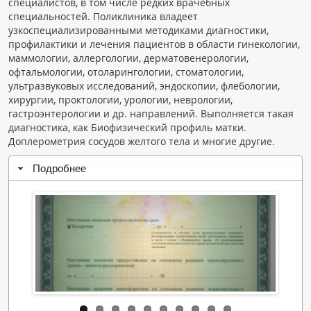
специалистов, в том числе редких врачебных
Чат RADIOMED
специальностей. Поликлиника владеет
узкоспециализированными методиками диагностики,
профилактики и лечения пациентов в области гинекологии,
ОБРАЗОВАНИЕ
маммологии, аллергологии, дерматовенерологии,
офтальмологии, отоларингологии, стоматологии,
ультразвуковых исследований, эндоскопии, флебологии,
Интерактивные задания
хирургии, проктологии, урологии, неврологии,
Презентации
гастроэнтерологии и др. направлений. Выполняется такая
диагностика, как Биофизический профиль матки.
Публикации
Доплерометрия сосудов желтого тела и многие другие.
Видео
Подробнее
Журнал "Лучевая диагностика и терапия"
КНИЖНЫЙ МАГАЗИН