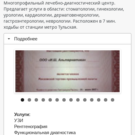
Многопрофильный лечебно-диагностический центр.
Чат RADIOMED
Предлагает услуги в области: стоматологии, гинекологии,
урологии, кардиологии, дерматовенерологии,
гастроэнтерологии, неврологии. Расположен в 7 мин.
ОБРАЗОВАНИЕ
ходьбы от станции метро Тульская.
Интерактивные задания
Подробнее
Презентации
Публикации
Видео
Журнал "Лучевая диагностика и терапия"
Услуги:
УЗИ
Рентгенография
КНИЖНЫЙ МАГАЗИН
Функциональная диагностика