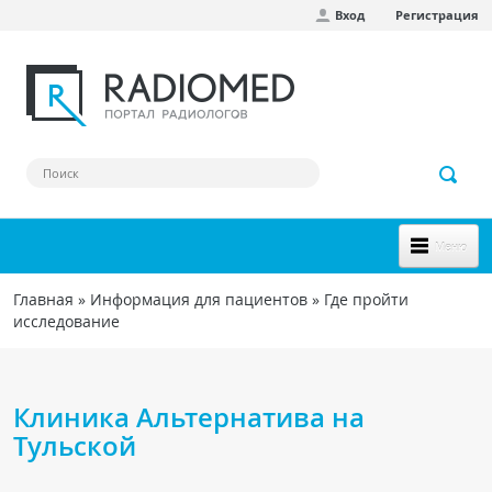
Вход
Регистрация
Перейти к основному содержанию
Меню
НОВОЕ НА САЙТЕ
Главная
»
Информация для пациентов
»
Где пройти
Вы здесь
исследование
СООБЩЕСТВО
Клинические наблюдения
Клиника Альтернатива на
Форум
Тульской
Наш сборник ссылок