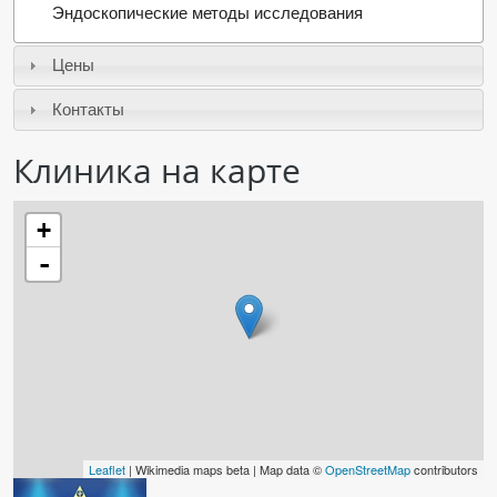
Эндоскопические методы исследования
ПАЦИЕНТАМ
Цены
Где пройти обследование
Контакты
Компьютерная томография (КТ)
Магнитно-резонансная томография (МРТ)
Клиника на карте
Спросить врача
+
ПОМОЩЬ
-
Leaflet
| Wikimedia maps beta | Map data ©
OpenStreetMap
contributors