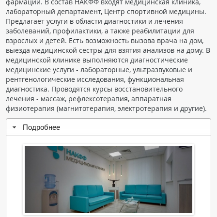
фармации. В состав НАКФФ входят медицинская клиника,
Чат RADIOMED
лабораторный департамент, Центр спортивной медицины.
Предлагает услуги в области диагностики и лечения
заболеваний, профилактики, а также реабилитации для
ОБРАЗОВАНИЕ
взрослых и детей. Есть возможность вызова врача на дом,
выезда медицинской сестры для взятия анализов на дому. В
медицинской клинике выполняются диагностические
Интерактивные задания
медицинские услуги - лабораторные, ультразвуковые и
Презентации
рентгенологические исследования, функциональная
диагностика. Проводятся курсы восстановительного
Публикации
лечения - массаж, рефлексотерапия, аппаратная
Видео
физиотерапия (магнитотерапия, электротерапия и другие).
Журнал "Лучевая диагностика и терапия"
Подробнее
КНИЖНЫЙ МАГАЗИН