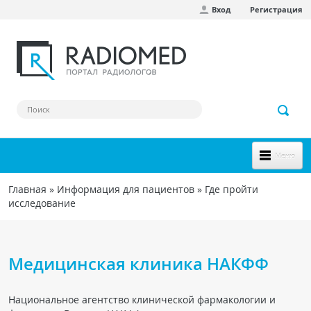
Вход
Регистрация
Перейти к основному содержанию
Меню
НОВОЕ НА САЙТЕ
Главная
»
Информация для пациентов
»
Где пройти
Вы здесь
исследование
СООБЩЕСТВО
Клинические наблюдения
Медицинская клиника НАКФФ
Форум
Наш сборник ссылок
Национальное агентство клинической фармакологии и