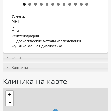
ПАЦИЕНТАМ
Услуги:
Где пройти обследование
МРТ
Компьютерная томография (КТ)
КТ
УЗИ
Магнитно-резонансная томография (МРТ)
Рентгенография
Спросить врача
Эндоскопические методы исследования
Функциональная диагностика
ПОМОЩЬ
Цены
Контакты
Клиника на карте
+
-