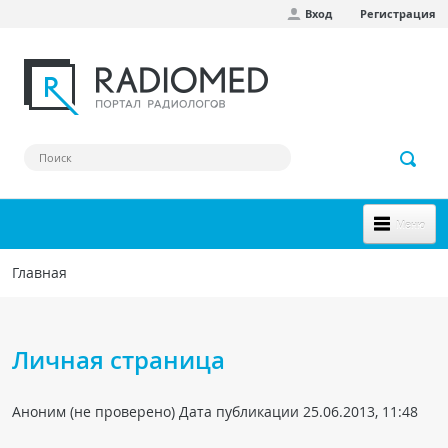
Вход
Регистрация
Перейти к основному содержанию
Меню
НОВОЕ НА САЙТЕ
Главная
Вы здесь
СООБЩЕСТВО
Клинические наблюдения
Личная страница
Форум
Аноним (не проверено)
Дата публикации 25.06.2013, 11:48
Наш сборник ссылок