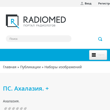
Вход
Регист
Перейти к основному содержанию
Меню
НОВОЕ НА САЙТЕ
Главная
»
Публикации
»
Наборы изображений
Вы здесь
СООБЩЕСТВО
Клинические наблюдения
ПС. Ахалазия. +
Форум
Ахалазия.
Наш сборник ссылок