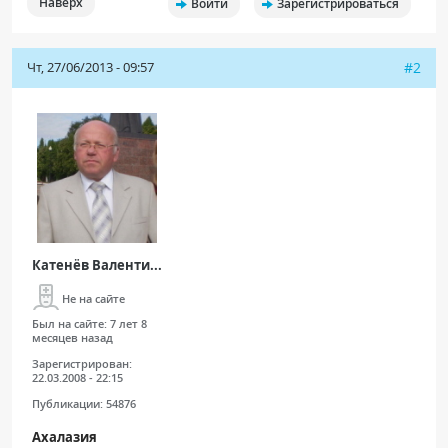
Наверх
Войти
Зарегистрироваться
ПАЦИЕНТАМ
Чт, 27/06/2013 - 09:57
#2
Где пройти обследование
Компьютерная томография (КТ)
Магнитно-резонансная томография (МРТ)
Спросить врача
ПОМОЩЬ
Катенёв Валенти...
Не на сайте
Был на сайте:
7 лет 8
месяцев назад
Зарегистрирован:
22.03.2008 - 22:15
Публикации:
54876
Ахалазия