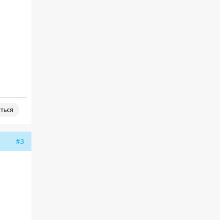
ться
#3