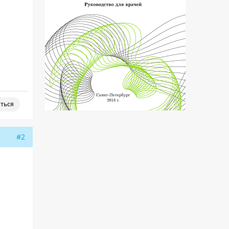
ться
#2