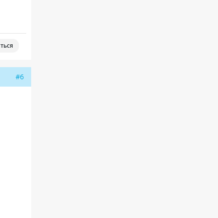
ться
#6