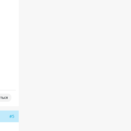
ться
#5