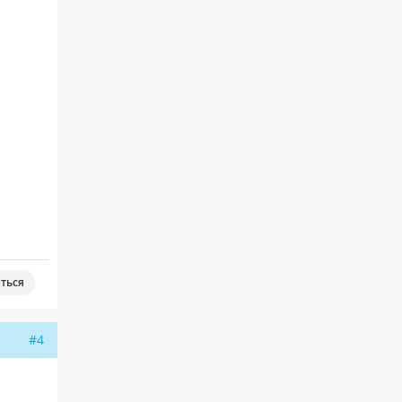
ться
#4