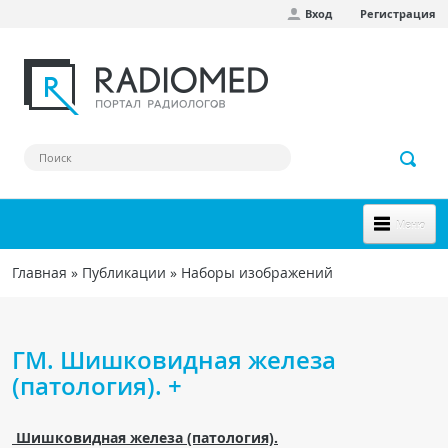
Вход
Регистрация
Перейти к основному содержанию
Меню
НОВОЕ НА САЙТЕ
Главная
»
Публикации
»
Наборы изображений
Вы здесь
СООБЩЕСТВО
Клинические наблюдения
ГМ. Шишковидная железа
Форум
(патология). +
Наш сборник ссылок
Шишковидная железа (патология).