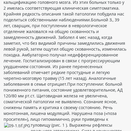
кальцификацию головного мозга. Из этих больных только у
2 имелась соответствующая клиническая симптоматика.
Крайняя редкость описания такой патологии побудила нас
поделиться собственными наблюдениями.Больной З., 39
лет, сварщик, при поступлении в неврологическое
отделение жаловался на общую скованность и
замедленность движений. Заболел 4 мес назад, когда
заметил, что без видимой причины замедлились движения
левой рукой, затем ощутил общую скованность, изменилась
походка. Амбулаторно получал недифференцированное
лечение. Госпитализирован в связи с прогрессирующим
ухудшением состояния. Из ранее перенесенных
заболеваний отмечает редкие простудные и легкую
черепно-мозговую травму (15 лет назад). Аналогичные
заболевания в семье отрицает.При поступлении: больной
пониженного питания, состояние удовлетворительное, АД
120/80 мм рт.ст. Щитовидная железа не увеличена,
соматической патологии не выявлено. Сознание ясное,
снижены память и критика к своему состоянию. Речь
монотонная, лишена модуляций. Нарушена поза («поза
просителя»), лицо гипомимично, руки приведены к
туловищу (рис. 1
). Выражены рефлексы
орального автоматизма. Сила в конечностях