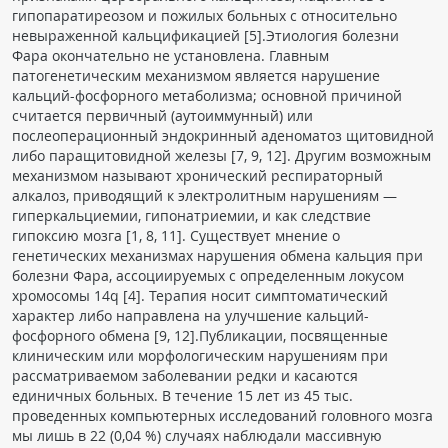
гипопаратиреозом и пожилых больных с относительно
ПАЦИЕНТАМ
невыраженной кальцификацией [5].Этиология болезни
Фара окончательно не установлена. Главным
Где пройти обследование
патогенетическим механизмом является нарушение
кальций-фосфорного метаболизма; основной причиной
Компьютерная томография (КТ)
считается первичный (аутоиммунный) или
Магнитно-резонансная томография (МРТ)
послеоперационный эндокринный аденоматоз щитовидной
либо паращитовидной железы [7, 9, 12]. Другим возможным
Спросить врача
механизмом называют хронический респираторный
алкалоз, приводящий к электролитным нарушениям —
ПОМОЩЬ
гиперкальциемии, гипонатриемии, и как следствие
гипоксию мозга [1, 8, 11]. Существует мнение о
генетических механизмах нарушения обмена кальция при
болезни Фара, ассоциируемых с определенным локусом
хромосомы 14q [4]. Терапия носит симптоматический
характер либо направлена на улучшение кальций-
фосфорного обмена [9, 12].Публикации, посвященные
клиническим или морфологическим нарушениям при
рассматриваемом заболевании редки и касаются
единичных больных. В течение 15 лет из 45 тыс.
проведенных компьютерных исследований головного мозга
мы лишь в 22 (0,04 %) случаях наблюдали массивную