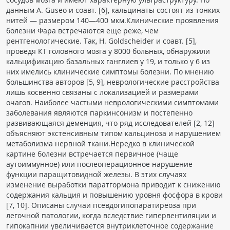
данным A. Gusеo и соавт. [6], кальцинаты состоят из тонких
нитей — размером 140—400 мкм.Клинические проявления
болезни Фара встречаются еще реже, чем
рентгенологические. Так, H. Goldscheider и соавт. [5],
проведя КТ головного мозга у 8000 больных, обнаружили
кальцификацию базальных ганглиев у 19, и только у 6 из
них имелись клинические симптомы болезни. По мнению
большинства авторов [5, 9], неврологические расстройства
лишь косвенно связаны с локализацией и размерами
очагов. Наиболее частыми неврологическими симптомами
заболевания являются паркинсонизм и постепенно
развивающаяся деменция, что ряд исследователей [2, 12]
объясняют экстенсивным типом кальциноза и нарушением
метаболизма нервной ткани.Нередко в клинической
картине болезни встречается первичное (чаще
аутоиммунное) или послеоперационное нарушение
функции паращитовидной железы. В этих случаях
изменение выработки паратгормона приводит к снижению
содержания кальция и повышению уровня фосфора в крови
[7, 10]. Описаны случаи псевдогипопаратиреоза при
легочной патологии, когда вследствие гипервентиляции и
гипокапнии увеличивается внутриклеточное содержание