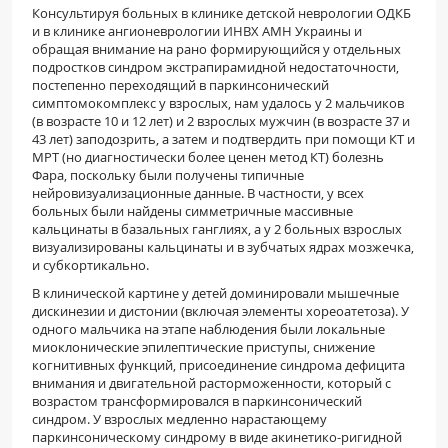
Консультируя больных в клинике детской неврологии ОДКБ
и в клинике ангионеврологии ИНВХ АМН Украины и
обращая внимание на рано формирующийся у отдельных
подростков синдром экстрапирамидной недостаточности,
постепенно переходящий в паркинсонический
симптомокомплекс у взрослых, нам удалось у 2 мальчиков
(в возрасте 10 и 12 лет) и 2 взрослых мужчин (в возрасте 37 и
43 лет) заподозрить, а затем и подтвердить при помощи КТ и
МРТ (но диагностически более ценен метод КТ) болезнь
Фара, поскольку были получены типичные
нейровизуализационные данные. В частности, у всех
больных были найдены симметричные массивные
кальцинаты в базальных ганглиях, а у 2 больных взрослых
визуализированы кальцинаты и в зубчатых ядрах мозжечка,
и субкортикально.
В клинической картине у детей доминировали мышечные
дискинезии и дистонии (включая элементы хореоатетоза). У
одного мальчика на этапе наблюдения были локальные
миоклонические эпилептические приступы, снижение
когнитивных функций, присоединение синдрома дефицита
внимания и двигательной расторможенности, который с
возрастом трансформировался в паркинсонический
синдром. У взрослых медленно нарастающему
паркинсоническому синдрому в виде акинетико-ригидной