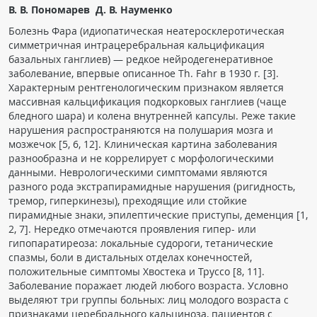
В. В. Пономарев Д. В. Науменко
Чат RADIOMED
Болезнь Фара (идиопатическая неатеросклеротическая
симметричная интрацеребральная кальцификация
ОБРАЗОВАНИЕ
базальных ганглиев) — редкое нейродегенеративное
заболевание, впервые описанное Th. Fahr в 1930 г. [3].
Характерным рентгенологическим признаком является
Интерактивные задания
массивная кальцификация подкорковых ганглиев (чаще
Презентации
бледного шара) и колена внутренней капсулы. Реже такие
нарушения распространяются на полушария мозга и
Публикации
мозжечок [5, 6, 12]. Клиническая картина заболевания
Видео
разнообразна и не коррелирует с морфологическими
данными. Неврологическими симптомами являются
Журнал "Лучевая диагностика и терапия"
разного рода экстрапирамидные нарушения (ригидность,
тремор, гиперкинезы), преходящие или стойкие
пирамидные знаки, эпилептические приступы, деменция [1,
2, 7]. Нередко отмечаются проявления гипер- или
гипопаратиреоза: локальные судороги, тетанические
спазмы, боли в дистальных отделах конечностей,
положительные симптомы Хвостека и Труссо [8, 11].
Заболевание поражает людей любого возраста. Условно
выделяют три группы больных: лиц молодого возраста с
КНИЖНЫЙ МАГАЗИН
признаками церебрального кальциноза, пациентов с