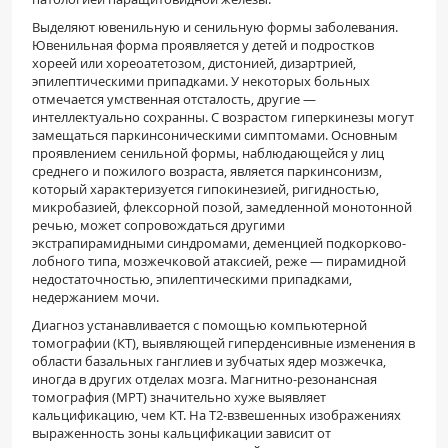
Выделяют ювенильную и сенильную формы заболевания.
Ювенильная форма проявляется у детей и подростков
хореей или хореоатетозом, дистонией, дизартрией,
эпилептическими припадками. У некоторых больных
отмечается умственная отсталость, другие —
интеллектуально сохранны. С возрастом гиперкинезы могут
замещаться паркинсоническими симптомами. Основным
проявлением сенильной формы, наблюдающейся у лиц
среднего и пожилого возраста, является паркинсонизм,
который характеризуется гипокинезией, ригидностью,
микробазией, флексорной позой, замедленной монотонной
речью, может сопровождаться другими
экстрапирамидными синдромами, деменцией подкорково-
лобного типа, мозжечковой атаксией, реже — пирамидной
недостаточностью, эпилептическими припадками,
недержанием мочи.
Диагноз устанавливается с помощью компьютерной
томографии (КТ), выявляющей гиперденсивные изменения в
области базальных ганглиев и зубчатых ядер мозжечка,
иногда в других отделах мозга. Магнитно-резонансная
томография (МРТ) значительно хуже выявляет
кальцификацию, чем КТ. На Т2-взвешенных изображениях
выраженность зоны кальцификации зависит от