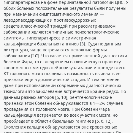
гипопаратиреоза на фоне перинатальной патологии ЦНС. У
обоих больных положительные результаты были получены
при назначении симптоматического лечения —
леводопасодержащих и противосудорожных
средств.Классической триадой при рассматриваемом
заболевании являются типичные психопатологические
симптомы, гипопаратиреоз и симметричная
кальцификация базальных ганглиев [3]. Cудя по данным
литературы, чаще встречаются неполные формы
заболевания [10]. Что касается прижизненной диагностики
болезни Фара, то с внедрением в клиническую практику
современных методов нейровизуализации и прежде всего
КТ головного мозга появилась возможность выявлять ее
признаки еще в доклинической стадии. И тем не менее
даже при использовании современных диагностических
технологий это заболевание встречается крайне редко. По
данным разных авторов [5, 10], рентгенологические
признаки этой болезни обнаруживаются в 1—2% случаев
проведения КТ головного мозга. При болезни Фара
кальцификация встречается во всех участках мозга, но
преобладает в области базальных ганглиев [5, 6, 12].
Скопления кальция обнаруживаются вне кровеносных
сосудов мозга и имеют характерную ультраструктуру. По