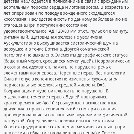
детства наблюдается в поликлинике в связи с врожденным
аортальным пороком сердца и логоневрозом. В возрасте 16
лет оперирован по поводу врожденного сходящегося
косоглазия. Наследственность по данному заболеванию не
отягощена.При поступлении: состояние
удовлетворительное, АД 120/80 мм рт.ст., пульс 64 в минуту,
ритмичный. Щитовидная железа не увеличена.
Аускультативно выслушивается систолический шум на
верхушке и в точке Боткина. Другой соматической
патологии не выявлено. Элементы дизрафического статуса
(башенный череп, сросшиеся мочки ушей). Неврологически:
в сознании, адекватен, память не нарушена, речь с
элементами логоневроза. Черепные нервы без патологии.
Сила и тонус в конечностях не изменены, сухожильно-
периостальные рефлексы средней живости, D=S.
Координация и чувствительность не нарушены. В
отделении в течение первых 5 дней повторялись
кратковременные (до 10 с) вычурные насильственные
движения в правых конечностях без потери сознания,
провоцировавшиеся внезапными звуками или физической
нагрузкой. Определялись положительные симптомы
Хвостека (судорожное сокращение мимических мышц при
перкуссии в области ствола лицевого нерва) и Труссо