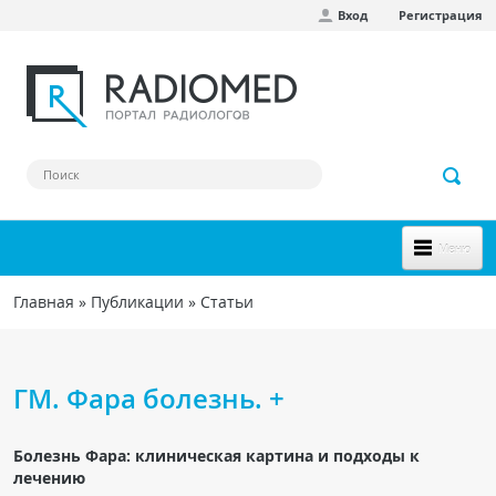
Вход
Регистрация
Перейти к основному содержанию
Меню
НОВОЕ НА САЙТЕ
Главная
»
Публикации
»
Статьи
Вы здесь
СООБЩЕСТВО
Клинические наблюдения
ГМ. Фара болезнь. +
Форум
Болезнь Фара: клиническая картина и подходы к
Наш сборник ссылок
лечению