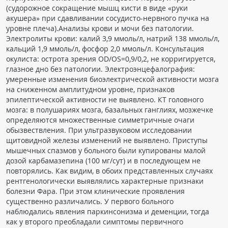
(судорожное сокращение мышц кисти в виде «руки
акушера» при сдавливании сосудисто-нервного пучка на
уровне плеча).Анализы крови и мочи без патологии.
Электролиты крови: калий 3,9 ммоль/л, натрий 138 ммоль/л,
кальций 1,9 ммоль/л, фосфор 2,0 ммоль/л. Консультация
окулиста: острота зрения ОD/ОS=0,9/0,2, не корригируется,
глазное дно без патологии. Электроэнцефалография:
умеренные изменения биоэлектрической активности мозга
на сниженном амплитудном уровне, признаков
эпилептической активности не выявлено. КТ головного
мозга: в полушариях мозга, базальных ганглиях, мозжечке
определяются множественные симметричные очаги
обызвествления. При ультразвуковом исследовании
щитовидной железы изменений не выявлено. Приступы
мышечных спазмов у больного были купированы малой
дозой карбамазепина (100 мг/сут) и в последующем не
повторялись. Как видим, в обоих представленных случаях
рентгенологически выявлялись характерные признаки
болезни Фара. При этом клинические проявления
существенно различались. У первого больного
наблюдались явления паркинсонизма и деменции, тогда
как у второго преобладали симптомы первичного