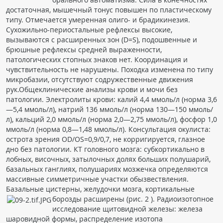
достаточная, мышечный тонус повышен по пластическому
типу. Отмечается умеренная олиго- и брадикинезия.
Сухожильно-периостальные рефлексы высокие,
вызываются с расширенных зон (D=S), подошвенные и
брюшные рефлексы средней выраженности,
патологических стопных знаков нет. Координация и
чувствительность не нарушены. Походка изменена по типу
микробазии, отсутствуют содружественные движения
рук.Общеклинические анализы крови и мочи без
патологии. Электролиты крови: калий 4,4 ммоль/л (норма 3,6
—5,4 ммоль/л), натрий 136 ммоль/л (норма 130—150 ммоль/
л), кальций 2,0 ммоль/л (норма 2,0—2,75 ммоль/л), фосфор 1,0
ммоль/л (норма 0,8—1,48 ммоль/л). Консультация окулиста:
острота зрения ОD/ОS=0,9/0,7, не корригируется, глазное
дно без патологии. КТ головного мозга: субкортикально в
лобных, височных, затылочных долях больших полушарий,
базальных ганглиях, полушариях мозжечка определяются
массивные симметричные участки обызвествления.
Базальные цистерны, желудочки мозга, кортикальные
борозды расширены (рис. 2
). Радиоизотопное
исследование щитовидной железы: железа
шаровидной формы, распределение изотопа