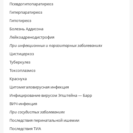
Псевдогипопаратиреоз
Гиперпаратиреоз
Гипотиреоз
Болезнь Аддисона
Лейкоадренодистрофия
При инфекционных и паразитарных заболеваниях
Цистицеркоз
Туберкулез
Токсоплазмоз
Краснуха
Цитомегаловирусная инфекция
Инфицирование вирусом Эпштейна — Барр
ВИЧ-инфекция
При сосудистых заболеваниях
Последствия перинатальной ишемии
Последствия ТИА