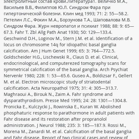
электролитный состав крови.Литература1. Величко М.А.,
Васильев В.В., Филиппов Ю.Л. Синдром Фара при
гипертонической болезни. Клин мед 1993; 71: 2: 55—58.2.
Петелин Л.С., Фокин М.А., Борзунова Т.А., Шаповалова М.В.
Синдром Фара. Журн невропатол и психиат 1988; 88: 9: 65—
67.3. Fahr T. Zbl Allg Path Anat 1930; 50: 129—133.4.
Geschwind D.H., Loginov M., Stern J.M. et al. Identification of a
locus on chromosome 14q for idiopathic basal ganglia
calcification. Am J Hum Genet 1999; 65: 3: 764—772.5.
Goldscheider H.G., Lischewski R., Claus D. et al. Clinical,
endocrinological, and computerezed tomography scans for
symmetrical calcification of the basal ganglia. Arch Psychiat
Nervenkr 1980; 228: 1: 53—65.6. Guseo A., Boldizsar F., Gellert
M. et al. Electron microscopic study of striatodental
calcification. Acta Neuropathol 1975; 31: 4: 305—313.7.
Maghraoui A., Birouk N., Zaim A. Fahr syndrome and
dysparathyroidism. Presse Med 1995; 24: 28: 1301—1304.8.
Pronicka E., Kulczycki J., Rowinska E., Kuran W. Abolished
phosphaturic response to parathormone in adult patients with
Fahr disease and its restoration after propranolol
administration. J Neurol 1988; 235: 3: 185—187.9. Rossi M.,
Morena M., Zanardi M. et al. Calcification of the basal ganglia
and Fahr disease. Report of two clinical cases and review of