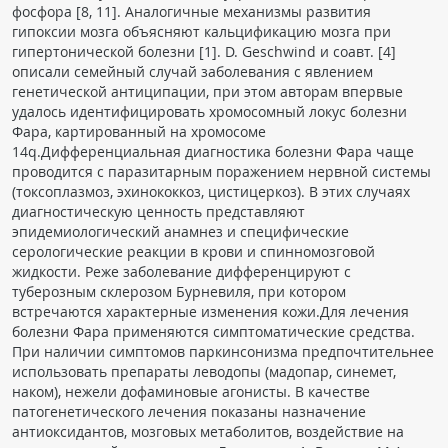
фосфора [8, 11]. Аналогичные механизмы развития
гипоксии мозга объясняют кальцификацию мозга при
гипертонической болезни [1]. D. Geschwind и соавт. [4]
описали семейный случай заболевания с явлением
генетической антиципации, при этом авторам впервые
удалось идентифицировать хромосомный локус болезни
Фара, картированный на хромосоме
14q.Дифференциальная диагностика болезни Фара чаще
проводится с паразитарным поражением нервной системы
(токсоплазмоз, эхинококкоз, цистицеркоз). В этих случаях
диагностическую ценность представляют
эпидемиологический анамнез и специфические
серологические реакции в крови и спинномозговой
жидкости. Реже заболевание дифференцируют с
туберозным склерозом Бурневиля, при котором
встречаются характерные изменения кожи.Для лечения
болезни Фара применяются симптоматические средства.
При наличии симптомов паркинсонизма предпочтительнее
использовать препараты леводопы (мадопар, синемет,
наком), нежели дофаминовые агонисты. В качестве
патогенетического лечения показаны назначение
антиоксидантов, мозговых метаболитов, воздействие на