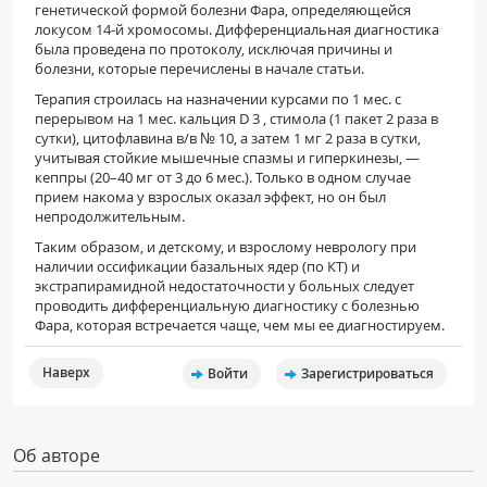
генетической формой болезни Фара, определяющейся
локусом 14-й хромосомы. Дифференциальная диагностика
была проведена по протоколу, исключая причины и
болезни, которые перечислены в начале статьи.
Терапия строилась на назначении курсами по 1 мес. с
перерывом на 1 мес. кальция D 3 , стимола (1 пакет 2 раза в
сутки), цитофлавина в/в № 10, а затем 1 мг 2 раза в сутки,
учитывая стойкие мышечные спазмы и гиперкинезы, —
кеппры (20–40 мг от 3 до 6 мес.). Только в одном случае
прием накома у взрослых оказал эффект, но он был
непродолжительным.
Таким образом, и детскому, и взрослому неврологу при
наличии оссификации базальных ядер (по КТ) и
экстрапирамидной недостаточности у больных следует
проводить дифференциальную диагностику с болезнью
Фара, которая встречается чаще, чем мы ее диагностируем.
Наверх
Войти
Зарегистрироваться
Об авторе