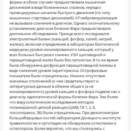
формы в обоих случаях предшествовала мышечная
дискинезия в виде болезненных спазмов, нередко
провоцируемых началом быстрого движения (по типу
мышечных стартовых дискинезий). КТ-нейровизуализация
не вызывала сомнения в диагнозе. Однако окончательному
установлению диагноза болезни Фара предшествовало
длительное обследование. Прежде всего исследовался
электролитный баланс (кальций, фосфор, калий, натрий,
железо), включая определение в лаборатории биотической
медицины уровня ионизированного кальция, который у
всех больных был резко снижен. УЗИ щитовидной и
паращитовидной желез было без патологии. В то же время
была обнаружена дисфункция паращитовидной железы в
виде снижения уровня паратгормона. Острофазовые
показатели были отрицательны. Именно отсутствие
значимых отклонений (о чем свидетельствуют и
литературные данные) в обмене общего (а не
ионизированного) уровня кальция и фосфора подвели нас к
диагнозу идиопатической формы болезни Фара. Тем более
что вирусологические исследования методом
полимеразной цепной реакции (ЦМВ, ГВ 1, 2, 6,
токсоплазмоз, ЭБ) были отрицательны. При денситометрии
большеберцовых костей лаборатория Донецкого института
травматологии и ортопедии не обнаружила остеопении и
остеопороза. Более вероятно, что мы столкнулись с