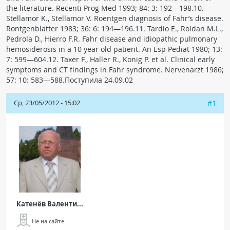
the literature. Recenti Prog Med 1993; 84: 3: 192—198.10.
Stellamor K., Stellamor V. Roentgen diagnosis of Fahr’s disease.
Rontgenblatter 1983; 36: 6: 194—196.11. Tardio E., Roldan M.L.,
Pedrola D., Hierro F.R. Fahr disease and idiopathic pulmonary
hemosiderosis in a 10 year old patient. An Esp Pediat 1980; 13:
7: 599—604.12. Taxer F., Haller R., Konig P. et al. Clinical early
symptoms and CT findings in Fahr syndrome. Nervenarzt 1986;
57: 10: 583—588.Поступила 24.09.02
Ср, 23/05/2012 - 15:02
#1
Катенёв Валенти...
Не на сайте