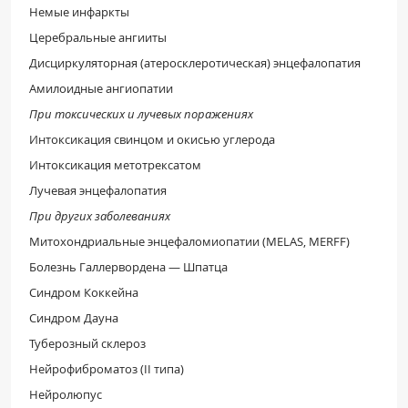
Немые инфаркты
Церебральные ангииты
Дисциркуляторная (атеросклеротическая) энцефалопатия
Амилоидные ангиопатии
При токсических и лучевых поражениях
Интоксикация свинцом и окисью углерода
Интоксикация метотрексатом
Лучевая энцефалопатия
При других заболеваниях
Митохондриальные энцефаломиопатии (MELAS, MERFF)
Болезнь Галлервордена — Шпатца
Синдром Коккейна
Синдром Дауна
Туберозный склероз
Нейрофиброматоз (II типа)
Нейролюпус