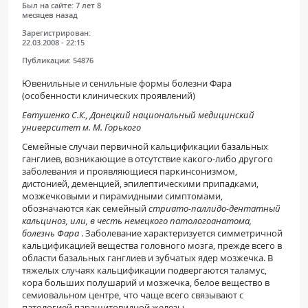
Был на сайте:
7 лет 8
месяцев назад
Зарегистрирован:
22.03.2008 - 22:15
Публикации:
54876
Ювенильные и сенильные формы болезни Фара
(особенности клинических проявлений)
Евтушенко С.К., Донецкий национальный медицинский
университет м. М. Горького
Семейные случаи первичной кальцификации базальных
ганглиев, возникающие в отсутствие какого-либо другого
заболевания и проявляющиеся паркинсонизмом,
дистонией, деменцией, эпилептическими припадками,
мозжечковыми и пирамидными симптомами,
обозначаются как семейный
стриато-паллидо-дентатный
кальциноз, или, в честь немецкого патологоанатома,
болезнь Фара
. Заболевание характеризуется симметричной
кальцификацией вещества головного мозга, прежде всего в
области базальных ганглиев и зубчатых ядер мозжечка. В
тяжелых случаях кальцификации подвергаются таламус,
кора больших полушарий и мозжечка, белое вещество в
семиовальном центре, что чаще всего связывают с
патологией паращитовидной железы.