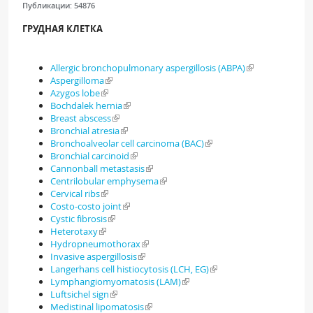
Публикации:
54876
ГРУДНАЯ КЛЕТКА
Allergic bronchopulmonary aspergillosis (ABPA)
Aspergilloma
Azygos lobe
Bochdalek hernia
Breast abscess
Bronchial atresia
Bronchoalveolar cell carcinoma (BAC)
Bronchial carcinoid
Cannonball metastasis
Centrilobular emphysema
Cervical ribs
Costo-costo joint
Cystic fibrosis
Heterotaxy
Hydropneumothorax
Invasive aspergillosis
Langerhans cell histiocytosis (LCH, EG)
Lymphangiomyomatosis (LAM)
Luftsichel sign
Medistinal lipomatosis