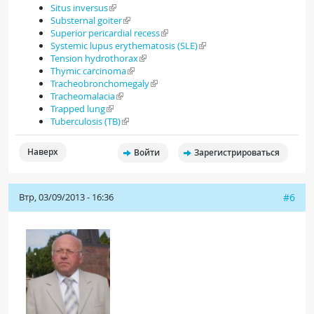
Situs inversus
Substernal goiter
Superior pericardial recess
Systemic lupus erythematosis (SLE)
Tension hydrothorax
Thymic carcinoma
Tracheobronchomegaly
Tracheomalacia
Trapped lung
Tuberculosis (TB)
Наверх
Войти
Зарегистрироваться
Втр, 03/09/2013 - 16:36
#6