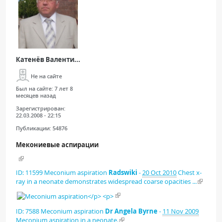
Катенёв Валенти...
Не на сайте
Был на сайте:
7 лет 8
месяцев назад
Зарегистрирован:
22.03.2008 - 22:15
Публикации:
54876
Мекониевые аспирации
ID: 11599
Meconium aspiration
Radswiki
-
20 Oct 2010
Chest x-
ray in a neonate demonstrates widespread coarse opacities ...
ID: 7588
Meconium aspiration
Dr Angela Byrne
-
11 Nov 2009
Meconium aspiration in a neonate.