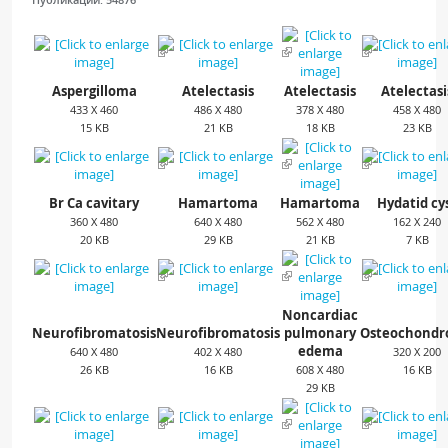
ПАЦИЕНТАМ
Где пройти обследование
Aspergilloma
Atelectasis
Atelectasis
Atelectasi
Компьютерная томография (КТ)
433 X 460
486 X 480
378 X 480
458 X 480
Магнитно-резонансная томография (МРТ)
15 KB
21 KB
18 KB
23 KB
Спросить врача
Br Ca cavitary
Hamartoma
Hamartoma
Hydatid cy
ПОМОЩЬ
360 X 480
640 X 480
562 X 480
162 X 240
20 KB
29 KB
21 KB
7 KB
Noncardiac
Neurofibromatosis
Neurofibromatosis
pulmonary
Osteochond
edema
640 X 480
402 X 480
320 X 200
26 KB
16 KB
608 X 480
16 KB
29 KB