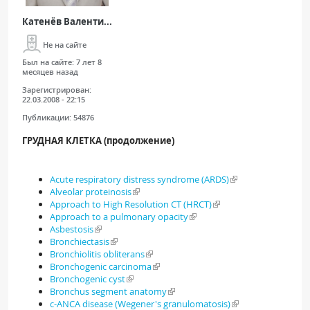
Катенёв Валенти...
Не на сайте
Был на сайте:
7 лет 8
месяцев назад
Зарегистрирован:
22.03.2008 - 22:15
Публикации:
54876
ГРУДНАЯ КЛЕТКА (продолжение)
Acute respiratory distress syndrome (ARDS)
Alveolar proteinosis
Approach to High Resolution CT (HRCT)
Approach to a pulmonary opacity
Asbestosis
Bronchiectasis
Bronchiolitis obliterans
Bronchogenic carcinoma
Bronchogenic cyst
Bronchus segment anatomy
c-ANCA disease (Wegener's granulomatosis)