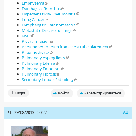
Emphysema
Esophageal Bronchus
Hypersensitivity Pneumonitis
Lung Cancer
Lymphangitic Carcinomatosis
Metastatic Disease to Lungs
NSIP
Pleural Effusion
Pneumoperitoneum from chest tube placement
Pneumothorax
Pulmonary Aspergillosis
Pulmonary Edema
Pulmonary Embolism
Pulmonary Fibrosis
Secondary Lobule Pathology
Наверх
Войти
Зарегистрироваться
Чт, 29/08/2013 - 20:27
#4