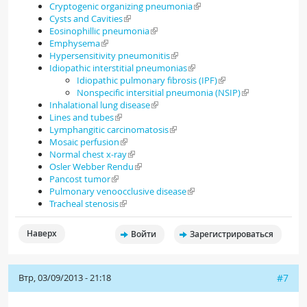
Cryptogenic organizing pneumonia
Cysts and Cavities
Eosinophillic pneumonia
Emphysema
Hypersensitivity pneumonitis
Idiopathic interstitial pneumonias
Idiopathic pulmonary fibrosis (IPF)
Nonspecific intersitial pneumonia (NSIP)
Inhalational lung disease
Lines and tubes
Lymphangitic carcinomatosis
Mosaic perfusion
Normal chest x-ray
Osler Webber Rendu
Pancost tumor
Pulmonary venoocclusive disease
Tracheal stenosis
Наверх
Войти
Зарегистрироваться
Втр, 03/09/2013 - 21:18
#7