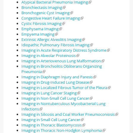
Atypical Bacterial Pneumonia Imaging
Bronchiectasis Imaging
Bronchogenic Cyst Imaging
Congestive Heart Failure Imaging
Cystic Fibrosis Imaging
Emphysema Imaging
Empyema Imaging
Extrinsic Allergic Alveolitis Imaging
Idiopathic Pulmonary Fibrosis Imaging
Imaging in Acute Respiratory Distress Syndrome
Imaging in Alveolar Proteinosis
Imaging in Arteriovenous Lung Malformation
Imaging in Bronchiolitis Obliterans Organizing
Pneumonia
Imaging in Diaphragm Injury and Paresis
Imaging in Drug-Induced Lung Disease
Imaging in Localized Fibrous Tumor of the Pleura
Imaging in Lung Cancer Staging
Imaging in Non-Small Cell Lung Cancer
Imaging in Nontuberculous Mycobacterial Lung
Infections
Imaging in Silicosis and Coal Worker Pneumoconiosis
Imaging in Small Cell Lung Cancer
Imaging in Thoracic Blastomycosis
Imaging in Thoracic Non-Hodgkin Lymphoma