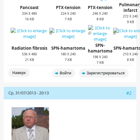
Pulmonar
Pancoast
PTX-tension
PTX-tension
infarct
334 X 480
224 X 240
246 X 240
272 X 240
16 KB
7 KB
8 KB
9 KB
SPN-
Radiation fibrosis
SPN-hamartoma
SPN-hamart
hamartoma
536 X 480
180 X 240
210 X 240
198 X 240
21 KB
7 KB
8 KB
7 KB
Наверх
Войти
Зарегистрироваться
Ср, 31/07/2013 - 20:13
#2