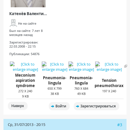
Катенёв Валенти...
Не на сайте
Был на сайте:
7 лет 8
месяцев назад
Зарегистрирован:
22.03.2008 - 22:15
Публикации:
54876
Meconium
Pneumonia-
Pneumonia-
aspiration
Tension
lingula
lingula
syndrome
pneumothorax
650 X 799
760 X 684
272 X 240
197 X 240
38 KB
49 KB
9 KB
Наверх
Войти
Зарегистрироваться
Ср, 31/07/2013 - 20:15
#3