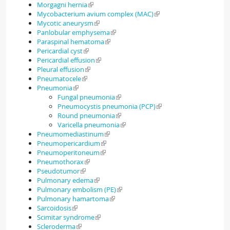
Morgagni hernia
Mycobacterium avium complex (MAC)
Mycotic aneurysm
Panlobular emphysema
Paraspinal hematoma
Pericardial cyst
Pericardial effusion
Pleural effusion
Pneumatocele
Pneumonia
Fungal pneumonia
Pneumocystis pneumonia (PCP)
Round pneumonia
Varicella pneumonia
Pneumomediastinum
Pneumopericardium
Pneumoperitoneum
Pneumothorax
Pseudotumor
Pulmonary edema
Pulmonary embolism (PE)
Pulmonary hamartoma
Sarcoidosis
Scimitar syndrome
Scleroderma