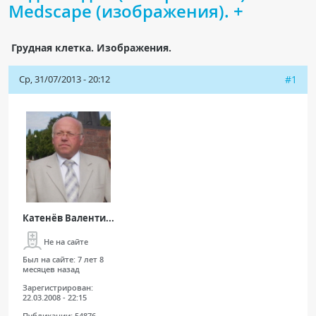
Medscape (изображения). +
Чат RADIOMED
Грудная клетка. Изображения.
ОБРАЗОВАНИЕ
Ср, 31/07/2013 - 20:12
#1
Интерактивные задания
Презентации
Публикации
Видео
Журнал "Лучевая диагностика и терапия"
Катенёв Валенти...
Не на сайте
Был на сайте:
7 лет 8
месяцев назад
Зарегистрирован:
22.03.2008 - 22:15
КНИЖНЫЙ МАГАЗИН
Публикации:
54876