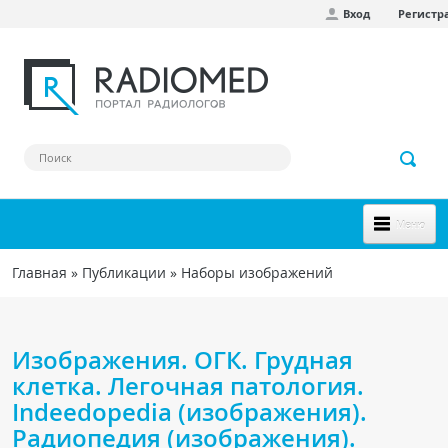
Вход
Регистр
Перейти к основному содержанию
Меню
НОВОЕ НА САЙТЕ
Главная
»
Публикации
»
Наборы изображений
Вы здесь
СООБЩЕСТВО
Клинические наблюдения
Изображения. ОГК. Грудная
Форум
клетка. Легочная патология.
Indeedopedia (изображения).
Наш сборник ссылок
Радиопедия (изображения).