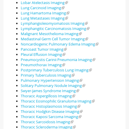
Lobar Atelectasis Imaging
Lung Carcinoid Imaging
Lung Hamartoma Imaging
Lung Metastases Imaging
Lymphangioleiomyomatosis Imaging
Lymphangitic Carcinomatosis Imaging
Malignant Mesothelioma Imaging
Mediastinal Germ Cell Tumor Imaging
Noncardiogenic Pulmonary Edema Imaging
Pancoast Tumor Imaging
Pleural Effusion Imaging
Pneumocystis Carinii Pneumonia Imaging
Pneumothorax Imaging
Postprimary Tuberculosis Lung Imaging
Primary Tuberculosis Imaging
Pulmonary Hypertension Imaging
Solitary Pulmonary Nodule Imaging
Swyer-James Syndrome Imaging
Thoracic Aspergillosis Imaging
Thoracic Eosinophilic Granuloma Imaging
Thoracic Histoplasmosis Imaging
Thoracic Hodgkin Disease Imaging
Thoracic Kaposi Sarcoma Imaging
Thoracic Sarcoidosis Imaging
Thoracic Scleroderma Imaging