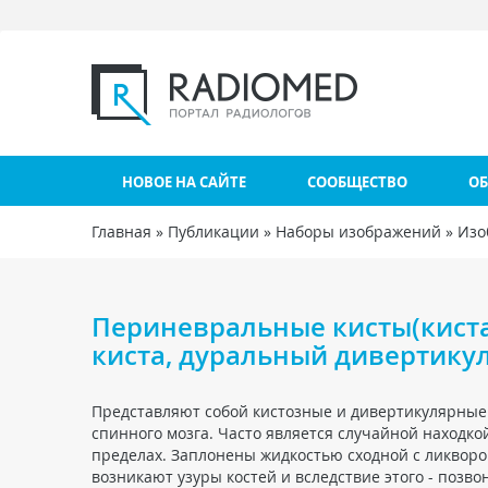
Перейти к основному содержанию
НОВОЕ НА САЙТЕ
СООБЩЕСТВО
ОБ
Главная
»
Публикации
»
Наборы изображений
»
Изо
Вы здесь
Периневральные кисты(киста
киста, дуральный дивертикул
Представляют собой кистозные и дивертикулярные
спинного мозга. Часто является случайной находк
пределах. Заплонены жидкостью сходной с ликвор
возникают узуры костей и вследствие этого - позво