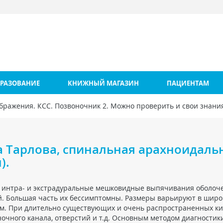
РАЗОВАНИЕ
КНИЖНЫЙ МАГАЗИН
ПАЦИЕНТАМ
бражения. КСС. Позвоночник 2. Можно проверить и свои знания
 Тарлова, спинальная арахноидаль
).
 интра- и экстрадуральные мешковидные выпячивания оболоч
ой. Большая часть их бессимптомны. Размеры варьируют в широ
ом. При длительно существующих и очень распространенных ки
ночного канала, отверстий и т.д. Основным методом диагностик