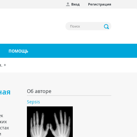
Вход
Регистрация
ПОМОЩЬ
. +
ная
Об авторе
Sepsis
ек
ких
стах
и