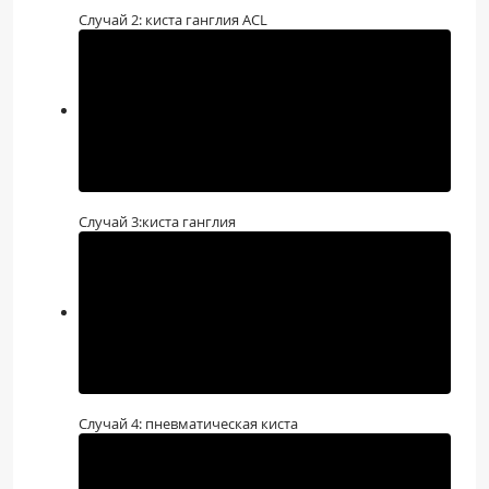
Случай 2: киста ганглия ACL
Случай 3:киста ганглия
Случай 4: пневматическая киста