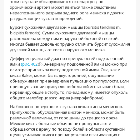
этом в суставе обнаруживается остеоартроз, но
хронический артрит может явиться также следствием
нераспознанного разрыва заднего рога мениска и других
раздражающих сустав повреждений.
Бурсит сухожилия двуглавой мышцы (bursitis tendinis m.
biсipitis femоris). Сумка сухожилия двуглавой мышцы
расположена между ним и наружной боковой связкой.
Иногда бывает довольно трудно отличить бурсит сухожилия
двуглавой мышцы от кисты наружного мениска.
Дифференциальный диагноз припухлостей подколеннюй
ямки
(рис. 402
). Аневризму подколенной ямки можно при
осмотре принять за кисту подколенной ямки. Она, как и
киста Baker, может быть двусторонней; ощупывание
обнаруживает при аневризме пульсацию припухлости. Если
при ощупывании припухлости больной испытывает боли,
иррадиирующие в стопу, то, по-видимому, имеется опухоль
общего малоберцового нерва (неврофиброма).
На боковых поверхностях сустава лежат кисты менисков.
Припухлость, обусловленная кистой мениска, может быть
различной величины, от горошины до грецкого ореха.
Мелкие кисты больные обычно не прощупывают и
обращаются к врачу по поводу болей в области суставной
щели, усиливающихся при напряжении и затихающих в