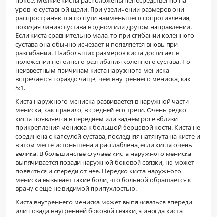
покое. Мелкие кисты расположены непосредственно на
уровне суставной щели. При увеличении размеров они
распространяются по пути наименьшего сопротивления,
покидая линию сустава в одном или другом направлении.
Если киста сравнительно мала, то при сгибании коленного
сустава она обычно исчезает и появляется вновь при
разгибании. Наибольших размеров киста достигает в
положении неполного разгибания коленного сустава. По
неизвестным причинам киста наружного мениска
встречается гораздо чаще, чем внутреннего мениска, как
5:1.
Киста наружного мениска развивается в наружной части
мениска, как правило, в средней его трети. Очень редко
киста появляется в переднем или заднем роге вблизи
прикрепления мениска к большой берцовой кости. Киста не
соединена с капсулой сустава, последняя натянута на кисте и
в этом месте истоньшена и расслаблена, если киста очень
велика. В большинстве случаев киста наружного мениска
выпячивается позади наружной боковой связки, но может
появиться и спереди от нее. Нередко киста наружного
мениска вызывает такие боли, что больной обращается к
врачу с еще не видимой припухлостью.
Киста внутреннего мениска может выпячиваться впереди
или позади внутренней боковой связки, а иногда киста