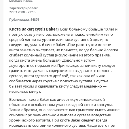
месяцев назад
ПАЦИЕНТАМ
Зарегистрирован:
22.03.2008 - 22:15
Где пройти обследование
Публикации:
54876
Компьютерная томография (КТ)
Киста Baker( cystis Baker)
. Если больному больше 40 лет и
припухлость у него расположена в подколенной ямке по
Магнитно-резонансная томография (МРТ)
средней линии на уровне или ниже суставной щели, то
следует подумать 6 кисте Baker. .При разогнутом колене
Спросить врача
киста заметно выступает, но прячется, когда бальной слегка
сгибает коленный сустав (исключение из этого правила,
когда киста очень большая). Довольно часто—
ПОМОЩЬ
двустороннее поражение. При исследовании кисту следует
сдавить и тогда часть содержимого выдавится в полость
сустава, киста сделается дряблой, так как она обычно
сообщается через соустье с полостью сустава. Соустье
бывает узким и сдавливать кисту следует медленно —
несколько минут.
Возникает киста Baker как дивертикул синовиальной
оболочки в ослабленном участке задней стенки капсулы.
Таким образом, она развивается как грыжевое выпячивание
синовии при значительном выпоте
в
суставе вследствие
хронического артрита. При кисте Baker следует всегда
исследовать состояние коленного сустава. Чаще всего при