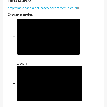
Киста Бейкера
http://radiopaedia.org/cases/bakers-cyst-in-child
Случаи и цифры
Дело 1