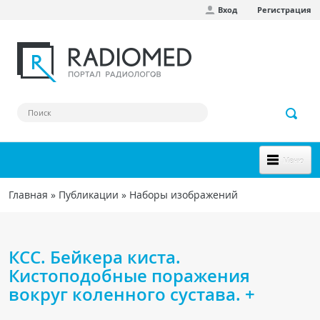
Вход
Регистрация
Перейти к основному содержанию
Меню
НОВОЕ НА САЙТЕ
Главная
»
Публикации
»
Наборы изображений
Вы здесь
СООБЩЕСТВО
Клинические наблюдения
КСС. Бейкера киста.
Форум
Кистоподобные поражения
вокруг коленного сустава. +
Наш сборник ссылок