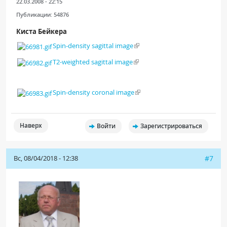
22.03.2008 - 22:15
Публикации:
54876
Киста Бейкера
Spin-density sagittal image
T2-weighted sagittal image
Spin-density coronal image
Наверх
Войти
Зарегистрироваться
Вс, 08/04/2018 - 12:38
#7