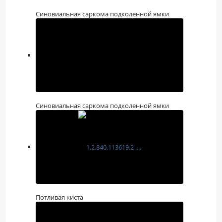
Синовиальная саркома подколенной ямки
Синовиальная саркома подколенной ямки
Потливая киста