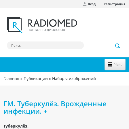
Вход
Регистрация
Перейти к основному содержанию
Меню
НОВОЕ НА САЙТЕ
Главная
»
Публикации
»
Наборы изображений
Вы здесь
СООБЩЕСТВО
Клинические наблюдения
ГМ. Туберкулёз. Врожденные
Форум
инфекции. +
Наш сборник ссылок
Туберкулёз.