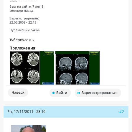
ПАЦИЕНТАМ
Был на сайте:
7 лет 8
месяцев назад
Зарегистрирован:
Где пройти обследование
22.03.2008 - 22:15
Компьютерная томография (КТ)
Публикации:
54876
Магнитно-резонансная томография (МРТ)
Туберкуломы.
Спросить врача
Приложения:
ПОМОЩЬ
Наверх
Войти
Зарегистрироваться
Чт, 17/11/2011 - 23:10
#2