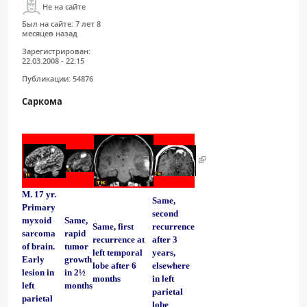
Не на сайте
Был на сайте:
7 лет 8
месяцев назад
Зарегистрирован:
22.03.2008 - 22:15
Публикации:
54876
Саркома
M. 17 yr.
Same,
Primary
second
myxoid
Same,
Same, first
recurrence
sarcoma
rapid
recurrence at
after 3
of brain.
tumor
left temporal
years,
Early
growth
lobe after 6
elsewhere
lesion in
in 2½
months
in left
left
months
parietal
parietal
lobe