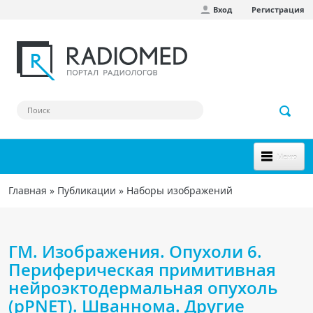
Вход
Регистрация
Перейти к основному содержанию
Меню
НОВОЕ НА САЙТЕ
Главная
»
Публикации
»
Наборы изображений
Вы здесь
СООБЩЕСТВО
Клинические наблюдения
ГМ. Изображения. Опухоли 6.
Форум
Периферическая примитивная
нейроэктодермальная опухоль
Наш сборник ссылок
(pPNET). Шваннома. Другие