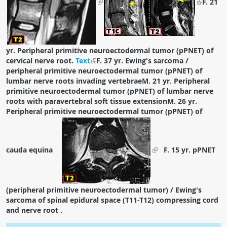
F. 21
ПАЦИЕНТАМ
Где пройти обследование
yr. Peripheral primitive neuroectodermal tumor (pPNET) of
Компьютерная томография (КТ)
cervical nerve root.
Text
F. 37 yr. Ewing's sarcoma /
Магнитно-резонансная томография (МРТ)
peripheral primitive neuroectodermal tumor (pPNET) of
lumbar nerve roots invading vertebrae
Спросить врача
M. 21 yr. Peripheral
primitive neuroectodermal tumor (pPNET) of lumbar nerve
roots with paravertebral soft tissue extension
M. 26 yr.
ПОМОЩЬ
Peripheral primitive neuroectodermal tumor (pPNET) of
cauda equina
F. 15 yr. pPNET
(peripheral primitive neuroectodermal tumor) / Ewing's
sarcoma of spinal epidural space (T11-T12) compressing cord
and nerve root .