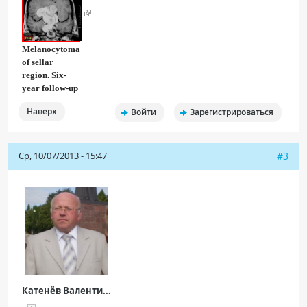
Melanocytoma
of sellar
region. Six-
year follow-up
Наверх
Войти
Зарегистрироваться
Ср, 10/07/2013 - 15:47
#3
Катенёв Валенти...