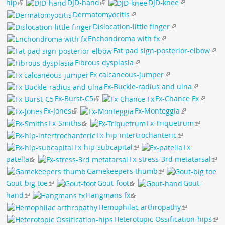
hip
DJD-hand
DJD-knee
ПАЦИЕНТАМ
Dermatomyocitis
Dislocation-little finger
Где пройти обследование
Enchondroma with fx
Компьютерная томография (КТ)
Fat pad sign-posterior-elbow
Fibrous dysplasia
Магнитно-резонансная томография (МРТ)
Fx calcaneous-jumper
Спросить врача
Fx-Buckle-radius and ulna
Fx-Burst-C5
Fx-Chance Fx
ПОМОЩЬ
Fx-Jones
Fx-Monteggia
Fx-Smiths
Fx-Triquetrum
Fx-hip-intertrochanteric
Fx-hip-subcapital
Fx-
patella
Fx-stress-3rd metatarsal
Gamekeepers thumb
Gout-big toe
Gout-foot
Gout-
hand
Hangmans fx
Hemophilac arthropathy
Heterotopic Ossification-hips