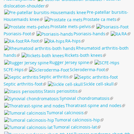
dislocation-shoulder
Pre-patellar bursitis-
Housemaids knee
Prostate ca mets
Prostate mets-pelvis
Psoriasis-Foot
Psoriasis-hands
RA
RA-foot
RA-hips
Rheumatoid arthritis-both
hands
Rickets-both knees
Rugger Jersey spine
SCFE-Hips
Scleroderma-Foot
Septic arthritis
Septic arthritis-foot
Sickle cell-skull
Stasis periosititis
Synovial chondromatosis
Thoratrast-spine and nodes
Tumoral calcinosis
Tumoral calcinosis-hip
Tumoral calcinosis-lat