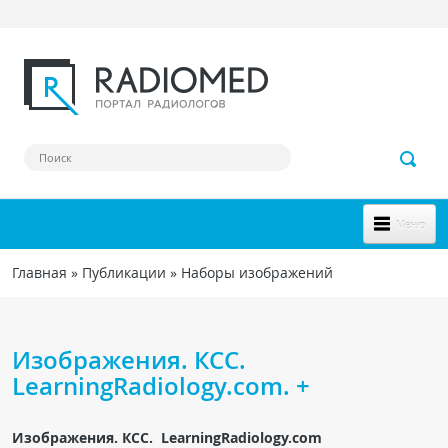
Перейти к основному содержанию
Меню
НОВОЕ НА САЙТЕ
Главная
»
Публикации
»
Наборы изображений
Вы здесь
СООБЩЕСТВО
Клинические наблюдения
Изображения. КСС.
Форум
LearningRadiology.com. +
Наш сборник ссылок
Изображения. КСС. LearningRadiology.com