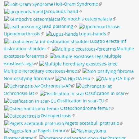
Holt-Oram Syndrome
Jacquouds-hand
Keinboch's osteomalacia
Lead poisoning
Lipohemarthrosis
Lupus-hands
Luxatio erecta-inf
dislocation shoulder
Multiple
exostoses-forearms
Multiple
exostoses-legs
Multiple hereditary exostoses-knee
Non-ossifying fibroma
OA Hip
OA-hip
Ochronosis-AP
Ochronosis-lat
Ossification in scar
Ossification in scar-CU
Osteochondroma-femur
Osteopertrosis
Pagets acetabuli protrusio
Pagets-femur
Plasmacytoma
Posterior