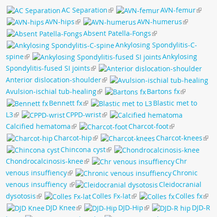
AC Separation
AVN-femur
Чат RADIOMED
AVN-hips
AVN-humerus
Absent Patella-Fongs
ОБРАЗОВАНИЕ
Ankylosing Spondylitis-C-
spine
Ankylosing
Интерактивные задания
Spondylitis-fused SI joints
Презентации
Anterior dislocation-shoulder
Публикации
Avulsion-ischial tub-healing
Bartons fx
Bennett fx
Blastic met to
Видео
L3
CPPD-wrist
Журнал "Лучевая диагностика и терапия"
Calcified hematoma
Charcot-foot
Charcot-hip
Charcot-knees
Chincona cyst
Chondrocalcinosis-knee
Chr
venous insuffiency
Chronic
venous insuffiency
Cleidocranial
dysotosis
Colles Fx-lat
Colles fx
DJD Knee
DJD-Hip
DJD-R
КНИЖНЫЙ МАГАЗИН