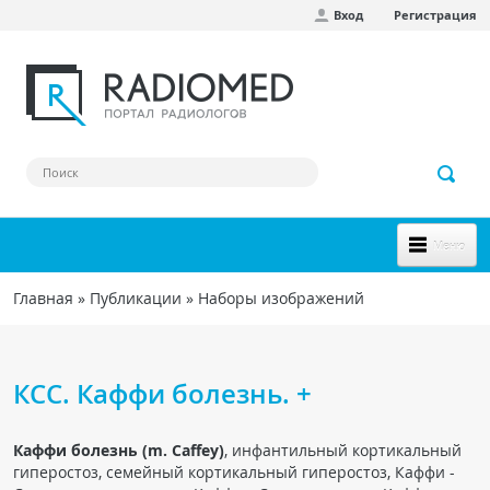
Вход
Регистрация
Перейти к основному содержанию
Меню
НОВОЕ НА САЙТЕ
Главная
»
Публикации
»
Наборы изображений
Вы здесь
СООБЩЕСТВО
Клинические наблюдения
КСС. Каффи болезнь. +
Форум
Каффи болезнь (m. Caffey)
, инфантильный кортикальный
Наш сборник ссылок
гиперостоз, семейный кортикальный гиперостоз, Каффи -