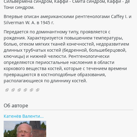
Сильвермена синдром, Каффи - Смита синдром, Каффи - де
Чат RADIOMED
Тони синдром.
Впервые описан американскими рентгенологами Caffey I. и
Silverman W. А. в 1945 г.
ОБРАЗОВАНИЕ
Передается по доминантному типу, проявляется с
рождения. Характеризуется повышением температуры,
Интерактивные задания
болью, отеком мягких тканей конечностей, недоразвитием
Презентации
длинных трубчатых костей (бедренной, большеберцовой,
ключицы) и нижней челюсти. Рентгенологически
Публикации
определяются периостальные наслоения в области
Видео
коркового вещества костей, которые с течением времени
превращаются в костноподобные образования,
Журнал "Лучевая диагностика и терапия"
располагающиеся по длиннику костей.
Об авторе
Катенёв Валенти...
КНИЖНЫЙ МАГАЗИН