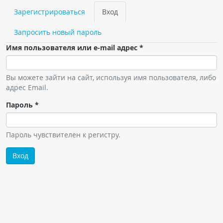
Чат RADIOMED
Зарегистрироваться
Вход
(активная
Главные вкладки
вкладка)
Запросить новый пароль
ОБРАЗОВАНИЕ
Имя пользователя или e-mail адрес
*
Интерактивные задания
Презентации
Вы можете зайти на сайт, используя имя пользователя, либо
адрес Email.
Публикации
Пароль
*
Видео
Журнал "Лучевая диагностика и терапия"
Пароль чувствителен к регистру.
Вход
КНИЖНЫЙ МАГАЗИН