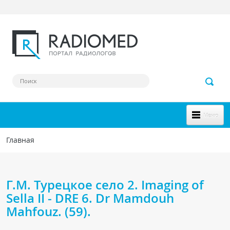
Перейти к основному содержанию
Меню
НОВОЕ НА САЙТЕ
Главная
Вы здесь
СООБЩЕСТВО
Клинические наблюдения
Г.М. Турецкое село 2. Imaging of
Форум
Sella II - DRE 6. Dr Mamdouh
Mahfouz. (59).
Наш сборник ссылок