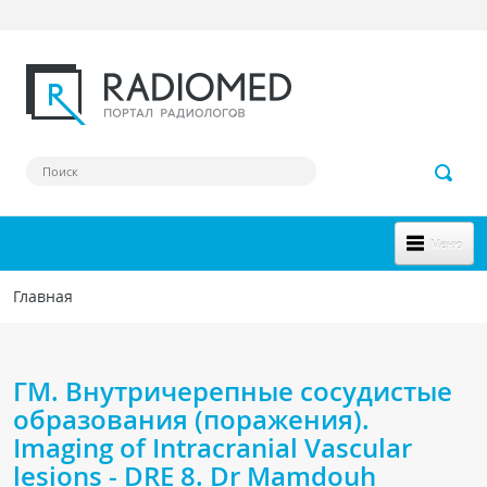
Перейти к основному содержанию
Меню
НОВОЕ НА САЙТЕ
Главная
Вы здесь
СООБЩЕСТВО
Клинические наблюдения
ГМ. Внутричерепные сосудистые
Форум
образования (поражения).
Imaging of Intracranial Vascular
Наш сборник ссылок
lesions - DRE 8. Dr Mamdouh