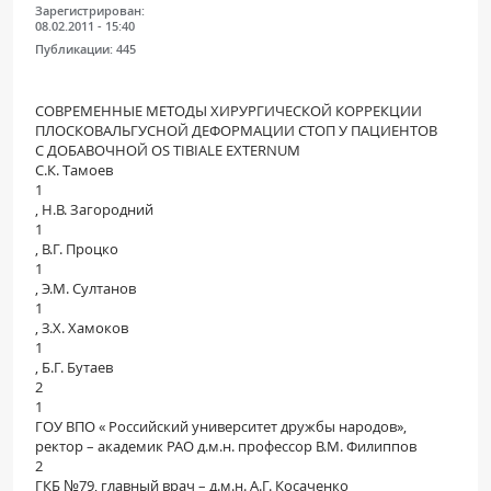
Зарегистрирован:
ПАЦИЕНТАМ
08.02.2011 - 15:40
Публикации:
445
Где пройти обследование
Компьютерная томография (КТ)
СОВРЕМЕННЫЕ МЕТОДЫ ХИРУРГИЧЕСКОЙ КОРРЕКЦИИ
ПЛОСКОВАЛЬГУСНОЙ ДЕФОРМАЦИИ СТОП У ПАЦИЕНТОВ
Магнитно-резонансная томография (МРТ)
С ДОБАВОЧНОЙ OS TIBIALE EXTERNUM
С.К. Тамоев
Спросить врача
1
, Н.В. Загородний
1
ПОМОЩЬ
, В.Г. Процко
1
, Э.М. Султанов
1
, З.Х. Хамоков
1
, Б.Г. Бутаев
2
1
ГОУ ВПО « Российский университет дружбы народов»,
ректор – академик РАО д.м.н. профессор В.М. Филиппов
2
ГКБ №79, главный врач – д.м.н. А.Г. Косаченко