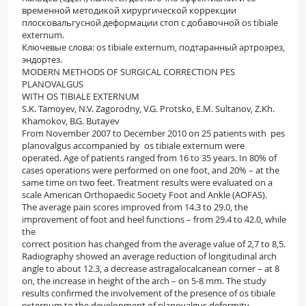
временной методикой хирургической коррекции
плосковальгусной деформации стоп с добавочной os tibiale
externum.
Ключевые слова: os tibiale externum, подтаранный артроэрез,
эндортез.
MODERN METHODS OF SURGICAL CORRECTION PES
PLANOVALGUS
WITH OS TIBIALE EXTERNUM
S.K. Tamoyev, N.V. Zagorodny, V.G. Protsko, E.M. Sultanov, Z.Kh.
Khamokov, B.G. Butayev
From November 2007 to December 2010 on 25 patients with pes
planovalgus accompanied by os tibiale externum were
operated. Age of patients ranged from 16 to 35 years. In 80% of
cases operations were performed on one foot, and 20% – at the
same time on two feet. Treatment results were evaluated on a
scale American Orthopaedic Society Foot and Ankle (AOFAS).
The average pain scores improved from 14.3 to 29.0, the
improvement of foot and heel functions – from 29.4 to 42.0, while
the
correct position has changed from the average value of 2,7 to 8,5.
Radiography showed an average reduction of longitudinal arch
angle to about 12.3, a decrease astragalocalcanean corner – at 8
on, the increase in height of the arch – on 5-8 mm. The study
results confirmed the involvement of the presence of os tibiale
externum to the development of planovalgus deformity.