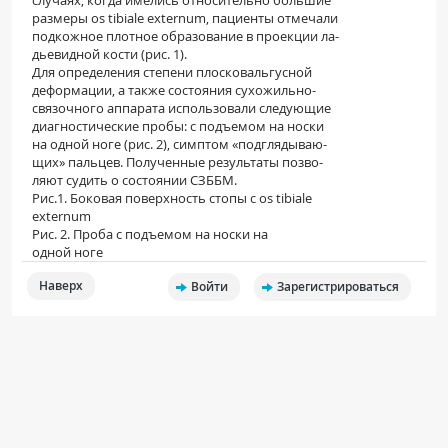
случаях, когда имелись относительно большие
размеры os tibiale externum, пациенты отмечали
подкожное плотное образование в проекции ла-
дьевидной кости (рис. 1).
Для определения степени плосковальгусной
деформации, а также состояния сухожильно-
связочного аппарата использовали следующие
диагностические пробы: с подъемом на носки
на одной ноге (рис. 2), симптом «подглядываю-
щих» пальцев. Полученные результаты позво-
ляют судить о состоянии СЗББМ.
Рис.1. Боковая поверхность стопы с os tibiale
externum
Рис. 2. Проба с подъемом на носки на
одной ноге
Наверх
Войти
Зарегистрироваться