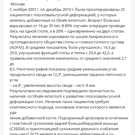
Москва
С ноября 2007 г. по декабрь 2010 г. были прооперированы 25
пациентов с плосковальгусной деформацией, у которых
имелись добавочные os tibiale externum. Возраст больных
варьировал от 16 до 35 лет. В 80% случаях операции проводи-
лись на одной стопе, а в 20% – одновременно на двух стопах.
Результаты лечения оценивали по шкале Американского
ортопедического общества стопы и голеностопного сустава
(AOFAS). В среднем показатель боли улучшился с 14,3 до
29.0, улучшение функций стопы и пятки с 29,4 до 42,0, а
правильное положение изменилось от среднего значения 2,7
до
8,5. Рентгенография показала среднее уменьшение угла
продольного свода на 12,3°, уменьшение таранно-пяточного
угла
– на 8°, увеличение высоты свода – на 5–8 мм.
Результатами исследования подтвердили причастность
наличия os tibiale externum к развитию плосковальгусной
деформации стоп. Лечение таких пациентов требует
комплексного подхода, основным этапом которого является
уда-
ление добавочной кости. Подтаранный артроэрез в сочетании
с пластикой сухожилия задней большеберцовой мышцы
(СЗББМ) и транспозицией сухожилия длинного сгибателя
пальцев (СДСП) является достаточно эффективной и со-