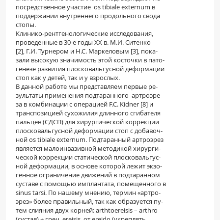
посредственное участие os tibiale externum в
поддержании внутреннего продольного свода
стопы.
Клинико-рентгенологические исследования,
проведенные в 30-е годы XX в. М.И. Ситенко
[2], Г.И. Турнером и Н.С. Маркеловым [3], пока-
зали высокую значимость этой косточки в пато-
генезе развития плосковальгусной деформации
стоп как у детей, так и у взрослых.
В данной работе мы представляем первые ре-
зультаты применения подтаранного артроэре-
за в комбинации с операцией F.C. Kidner [8] и
транспозицией сухожилия длинного сгибателя
пальцев (СДСП) для хирургической коррекции
плосковальгусной деформации стоп с добавоч-
ной os tibiale externum. Подтаранный артроэрез
является малоинвазивной методикой хирурги-
ческой коррекции статической плосковальгус-
ной деформации, в основе которой лежит экзо-
генное ограничение движений в подтаранном
суставе с помощью имплантата, помещенного в
sinus tarsi. По нашему мнению, термин «артро-
эрез» более правильный, так как образуется пу-
тем слияния двух корней: arthtoereisis – аrthro
(сустав) + греч. ereisis, от ereido (укреплять,