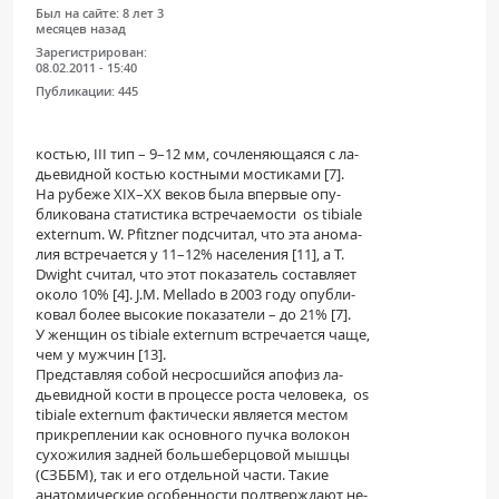
Был на сайте:
8 лет 3
месяцев назад
Зарегистрирован:
08.02.2011 - 15:40
Публикации:
445
костью, III тип – 9–12 мм, сочленяющаяся с ла-
дьевидной костью костными мостиками [7].
На рубеже XIX–XX веков была впервые опу-
бликована статистика встречаемости os tibiale
externum. W. Pfitzner подсчитал, что эта анома-
лия встречается у 11–12% населения [11], а T.
Dwight считал, что этот показатель составляет
около 10% [4]. J.M. Mellado в 2003 году опубли-
ковал более высокие показатели – до 21% [7].
У женщин os tibiale externum встречается чаще,
чем у мужчин [13].
Представляя собой несросшийся апофиз ла-
дьевидной кости в процессе роста человека, os
tibiale externum фактически является местом
прикреплении как основного пучка волокон
сухожилия задней большеберцовой мышцы
(СЗББМ), так и его отдельной части. Такие
анатомические особенности подтверждают не-