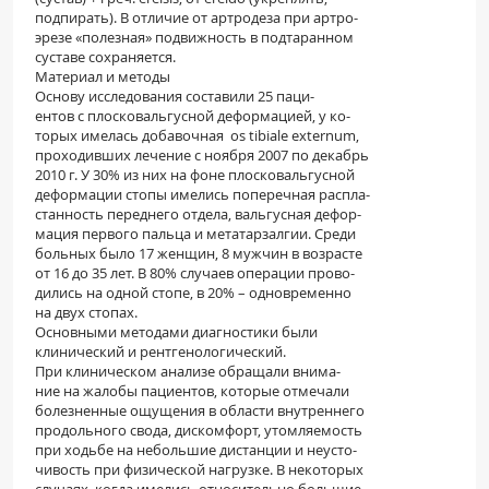
подпирать). В отличие от артродеза при артро-
эрезе «полезная» подвижность в подтаранном
суставе сохраняется.
Материал и методы
Основу исследования составили 25 паци-
ентов с плосковальгусной деформацией, у ко-
торых имелась добавочная os tibiale externum,
проходивших лечение с ноября 2007 по декабрь
2010 г. У 30% из них на фоне плосковальгусной
деформации стопы имелись поперечная распла-
станность переднего отдела, вальгусная дефор-
мация первого пальца и метатарзалгии. Среди
больных было 17 женщин, 8 мужчин в возрасте
от 16 до 35 лет. В 80% случаев операции прово-
дились на одной стопе, в 20% – одновременно
на двух стопах.
Основными методами диагностики были
клинический и рентгенологический.
При клиническом анализе обращали внима-
ние на жалобы пациентов, которые отмечали
болезненные ощущения в области внутреннего
продольного свода, дискомфорт, утомляемость
при ходьбе на небольшие дистанции и неусто-
чивость при физической нагрузке. В некоторых