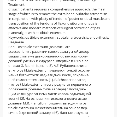
Treatment
of such patients requires a comprehensive approach, the main
stage of which is to remove the extra bone. Subtalar artroereisis
in conjunction with plasty of tendon of posterior tibial muscle and
transposition of the tendons of flexor digitorum longus is
effective and modern methods of surgical correction of pes
planovalgus with os tibiale externum.
Keywords: os tibiale externum, subtalar artroereisis, endorthesis.
Введение
Роль os tibiale externum (os naviculare
accessorium) в развитии плосковальгусной дефор-
мации стоп уже давно является объектом иссле-
дований ученых и хирургов. Впервые в 1605 г. ее
описал G. Bauhin [цит. по 5]. А.Е. Рубашева счита-
ет, что os tibiale externum является точкой окосте-
нения бугристости ладьевидной кости, сохранив-
шей самостоятельность [1]. P. Schroder полагал,
что os tibiale externum есть результат первичного
поражения (болезнь типа Келлера) с последую-
щим «отшнурованием» части «рога» ладьевидной
кости [12]. На основании гистологических иссле-
дований M.R. Francillon пришел к выводу, что os
tibiale externum может возникать на основе пер-
вичной хрящевой закладки [6]. Данные результа-