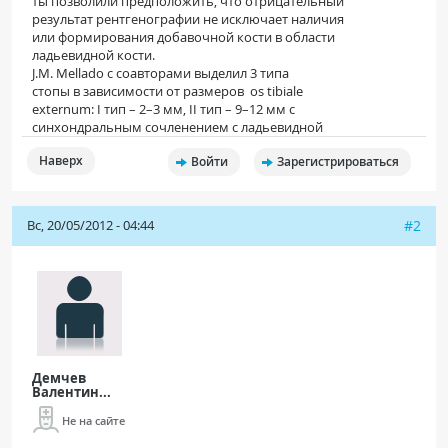
ты позволили предположить, что отрицательный
результат рентгенографии не исключает наличия
или формирования добавочной кости в области
ладьевидной кости.
J.M. Mellado с соавторами выделил 3 типа
стопы в зависимости от размеров os tibiale
externum: I тип – 2–3 мм, II тип – 9–12 мм с
синхондральным сочленением с ладьевидной
Наверх
Войти
Зарегистрироваться
Вс, 20/05/2012 - 04:44
#2
Демчев
Валентин...
Не на сайте