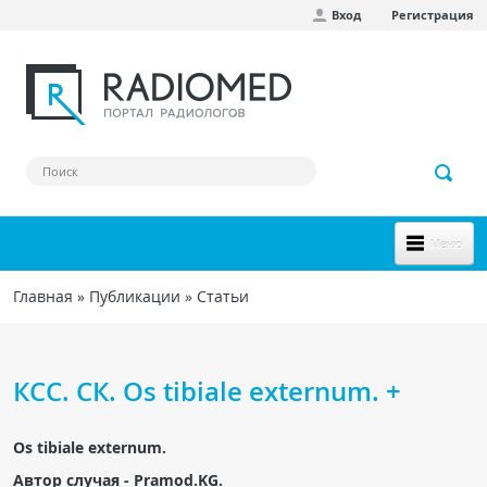
Вход
Регистрация
Перейти к основному содержанию
Меню
НОВОЕ НА САЙТЕ
Главная
»
Публикации
»
Статьи
Вы здесь
СООБЩЕСТВО
Клинические наблюдения
КСС. СК. Os tibiale externum. +
Форум
Os tibiale externum.
Наш сборник ссылок
Автор случая - Pramod.KG.