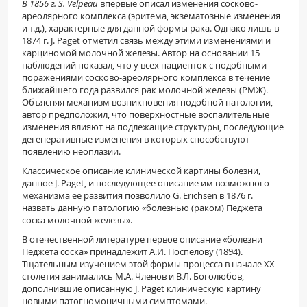
В 1856 г. S. Velpeau
впервые описал измене­ния сосково-
ареолярного комплекса (эритема, экзематозные изменения
и т.д.), характерные для данной формы рака. Однако лишь в
1874 г. J. Paget отметил связь между этими изменениями и
кар­циномой молочной железы. Автор на основании 15
наблюдений показал, что у всех пациенток с подобными
поражениями сосково-ареолярного комплекса в течение
ближайшего года развился рак молочной железы (РМЖ).
Объясняя меха­низм возникновения подобной патологии,
автор предположил, что поверхностные воспалитель­ные
изменения влияют на подлежащие структу­ры, последующие
дегенеративные изменения в которых способствуют
появлению неоплазии.
Классическое описание клинической картины болезни,
данное J. Paget, и последующее описание им возможного
механизма ее развития позволило G. Erichsen в 1876 г.
назвать данную патологию «бо­лезнью (раком) Педжета
соска молочной железы».
В отечественной литературе первое описание «болезни
Педжета соска» принадлежит А.И. Пос­пелову (1894).
Тщательным изучением этой фор­мы процесса в начале XX
столетия занимались М.А. Членов и В.Л. Боголюбов,
дополнившие описанную J. Paget клиническую картину
новыми патогномоничными симптомами.