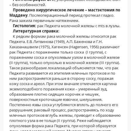
– без особенностей.
Проведено хирургическое лечение – мастэктомия по
Маддену
.
Послеоперационный период протекал гладко.
Рана зажила первичным натяжением.
Гистология
:
рак Педжета молочной железы с mts в лузлы.
Литературная справка:
К редким формам рака молочной железы относится рак
Педжета. Е.В. Литвинова (1949), А.П. Баженова и Г.Н.
Хахазанашвили (1975), Хагенсен (Hagensen, 1956) различают
рак Педжета с поражением только соска (І группа), с
поражением соска и опухолевым узлом в молочной железе
(ІІ группа), только опухолью в молочной железе (ІІІ группа).
Такое разнообразие локализаций объясняется тем, что рак
Педжета развивается из эпителия млечных протоков и по
ним распространяется раньше в сторону соску, поражая
кожу соска и ареол. При этом вначале отмечается картина
экземоподобного поражения кожи – умеренный зуд,
образование плотно сидящих корочек и чешуек,
поверхностные кроточащие язвочки, шелушения.
Постепенно язвы соска углубляются вплоть до полного его
разрушения; раковый процесс, распространяясь по ходу
млечных протоков вглубь железы, приводит к образованию
плотного узла в ее толще (II группа). Реже наблюдается
опухолевая форма рака Педжета, при которой образуется
лишь узел в молочной железе. Многие авторы относят