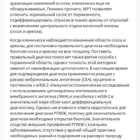
зуализации изменений в соске, клинически еще не
обнаруживаемых. Помимо прочего, МРТ поз­воляет
отличить нормальный сосок от поражен­ного,
отдифференцировать опухоли в тканях аре­олы от опухолей
с вовлечением центрального от­дела молочной железы
(сосок и ареола).
Когда клинически наблюдается изменение области соска и
ареолы, для постановки правиль­ного диагноза необходима
биопсия соска и арео­лы на всю толщину. Поставить
правильный диаг­ноз помогает также взятие соскоба с
пораженной области, однако точность этой методики
зависит от квалификации цитопатолога. В настоящее время
для подтверждения диаг­ноза применяются реакции с
раково-эмбриональным антигеном (CEA), муцином и
протеином c-erbB-2. Иммуногистохимические исследования
с использованием цитокератина эпителиального
мембранного антигена (ЭMA) и онкобелка c-erbB-2 в
значительной мере облегчают диффе­ренциальную
диагностику. Однако негативного ответа недостаточно для
исключения диагноза РПМЖ, поэтому для окончательного
диагноза не­обходима открытая биопсия. Значительное
сходство внешних проявлений РПМЖ с кожными
заболеваниями, отсутствие у врачей общей практики
необходимых знаний и подоз­рения на раковую природу