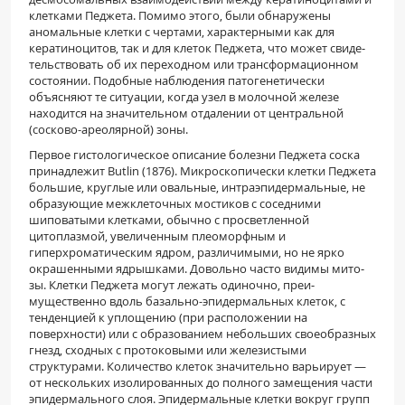
клетками Педжета. Помимо этого, были обнаружены
аномальные клетки с чертами, характерными как для
кератиноцитов, так и для клеток Педжета, что может свиде­
тельствовать об их переходном или трансформаци­онном
состоянии. Подобные наблюдения патоге­нетически
объясняют те ситуации, когда узел в мо­лочной железе
находится на значительном отдале­нии от центральной
(сосково-ареолярной) зоны.
Первое гистологическое описание болезни Педжета соска
принадлежит Butlin (1876). Микро­скопически клетки Педжета
большие, круглые или овальные, интраэпидермальные, не
образующие межклеточных мостиков с соседними
шиповатыми клетками, обычно с просветленной
цитоплазмой, увеличенным плеоморфным и
гиперхроматиче­ским ядром, различимыми, но не ярко
окрашен­ными ядрышками. Довольно часто видимы мито­
зы. Клетки Педжета могут лежать одиночно, преи­
мущественно вдоль базально-эпидермальных кле­ток, с
тенденцией к уплощению (при расположе­нии на
поверхности) или с образованием неболь­ших своеобразных
гнезд, сходных с протоковыми или железистыми
структурами. Количество клеток значительно варьирует —
от нескольких изолиро­ванных до полного замещения части
эпидермального слоя. Эпидермальные клетки вокруг групп