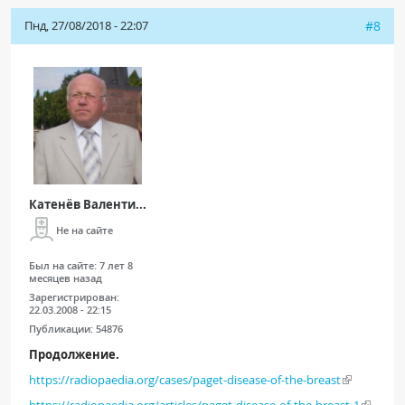
Пнд, 27/08/2018 - 22:07
#8
Катенёв Валенти...
Не на сайте
Был на сайте:
7 лет 8
месяцев назад
Зарегистрирован:
22.03.2008 - 22:15
Публикации:
54876
Продолжение.
https://radiopaedia.org/cases/paget-disease-of-the-breast
https://radiopaedia.org/articles/paget-disease-of-the-breast-1