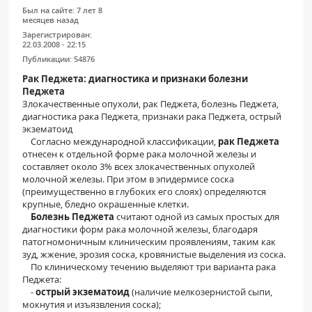
Был на сайте:
7 лет 8
месяцев назад
Зарегистрирован:
22.03.2008 - 22:15
Публикации:
54876
Рак Педжета: диагностика и признаки болезни
Педжета
Злокачественные опухоли, рак Педжета, болезнь Педжета,
диагностика рака Педжета, признаки рака Педжета, острый
экзематоид
Согласно международной классификации,
рак Педжета
отнесен к отдельной форме рака молочной железы и
составляет около 3% всех злокачественных опухолей
молочной железы. При этом в эпидермисе соска
(преимущественно в глубоких его слоях) определяются
крупные, бледно окрашенные клетки.
Болезнь Педжета
считают одной из самых простых для
диагностики форм рака молочной железы, благодаря
патогномоничным клиническим проявлениям, таким как
зуд, жжение, эрозия соска, кровянистые выделения из соска.
По клиническому течению выделяют три варианта рака
Педжета:
-
острый экзематоид
(наличие мелкозернистой сыпи,
мокнутия и изъязвления соска);