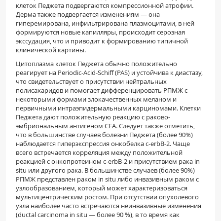
клеток Педжета подвергаются компрессионной ат­рофии.
Дерма также подвергается изменениям — она
гиперемирована, инфильтрирована плазмоцитами, в ней
формируются новые капилляры, про­исходит серозная
экссудация, что и приводит к формированию типичной
клинической картины.
Цитоплазма клеток Педжета обычно положи­тельно
реагирует на Periodic-Acid-Schiff (PAS) и ус­тойчива к диастазу,
что свидетельствует о присутст­вии нейтральных
полисахаридов и помогает диф­ференцировать РПМЖ с
некоторыми формами зло­качественных меланом и
первичными интраэпидермальными карциномами. Клетки
Педжета дают положительную реакцию с раково-
эмбриональным антигеном CEA. Следует также отметить,
что в большинстве случаев болезни Педжета (более 90%)
наблюдается гиперэкспрессия онкобелка c-erbB-2. Чаще
всего встречается корреляция между поло­жительной
реакцией с онкопротеином c-erbB-2 и присутствием рака in
situ или другого рака. В боль­шинстве случаев (более 90%)
РПМЖ представлен раком in situ либо инвазивным раком с
узлообразованием, который может характеризоваться
мультицентрическим ростом. При отсутствии опухолево­го
узла наиболее часто встречаются неинвазивные изменения
(ductal carcinoma in situ — более 90 %), в то время как