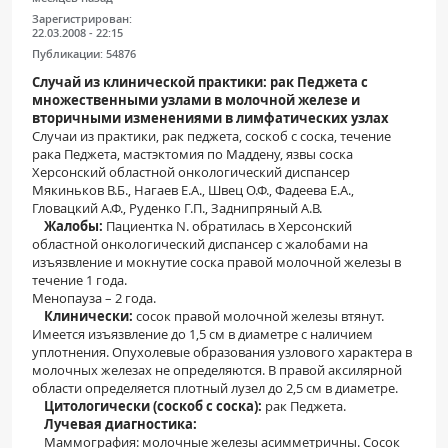
Зарегистрирован:
22.03.2008 - 22:15
Публикации:
54876
Случай из клинической практики: рак Педжета с
множественными узлами в молочной железе и
вторичными изменениями в лимфатических узлах
Случаи из практики, рак педжета, соскоб с соска, течение
рака Педжета, мастэктомия по Маддену, язвы соска
Херсонский областной онкологический диспансер
Мякиньков В.Б., Нагаев Е.А., Швец О.Ф., Фадеева Е.А.,
Гловацкий А.Ф., Руденко Г.П., Заднипряный А.В.
Жалобы:
Пациентка N. обратилась в Херсонский
областной онкологический диспансер с жалобами на
изъязвление и мокнутие соска правой молочной железы в
течение 1 года.
Менопауза – 2 года.
Клинически:
сосок правой молочной железы втянут.
Имеется изъязвление до 1,5 см в диаметре с наличием
уплотнения. Опухолевые образования узлового характера в
молочных железах не определяются. В правой аксилярной
области определяется плотный лузел до 2,5 см в диаметре.
Цитологически (соскоб с соска):
рак Педжета.
Лучевая диагностика:
Маммография: молочные железы асимметричны. Сосок