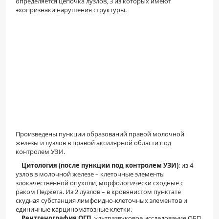
определяется цепочка лузлов, 3 из которых имеют
эхопризнаки нарушения структуры.
Произведены пункции образований правой молочной
железы и лузлов в правой аксилярной области под
контролем УЗИ.
Цитология (после пункции под контролем УЗИ)
:
из 4
узлов в молочной железе – клеточные элементы
злокачественной опухоли, морфологически сходные с
раком Педжета. Из 2 лузлов – в кровянистом пунктате
скудная субстанция лимфоидно-клеточных элементов и
единичные карциноматозные клетки.
Рентгенография ОГП
, ультразвуковое исследование ОБП