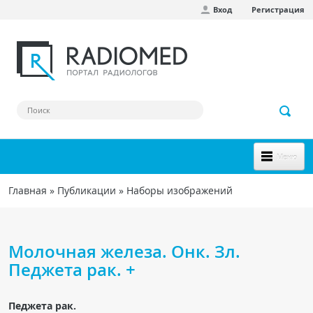
Вход
Регистрация
Перейти к основному содержанию
Меню
НОВОЕ НА САЙТЕ
Главная
»
Публикации
»
Наборы изображений
Вы здесь
СООБЩЕСТВО
Клинические наблюдения
Молочная железа. Онк. Зл.
Форум
Педжета рак. +
Наш сборник ссылок
Педжета рак.