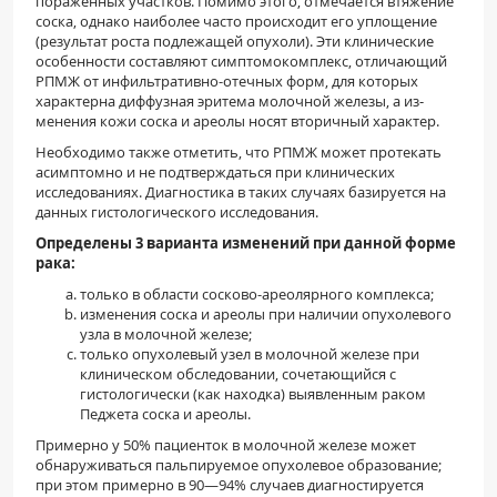
пораженных уча­стков. Помимо этого, отмечается втяжение
соска, однако наиболее часто происходит его уплощение
(результат роста подлежащей опухоли). Эти клинические
особенности составляют симптомокомплекс, отличающий
РПМЖ от инфильтративно-отечных форм, для которых
харак­терна диффузная эритема молочной железы, а из­
менения кожи соска и ареолы носят вторичный характер.
Необходимо также отметить, что РПМЖ мо­жет протекать
асимптомно и не подтверждаться при клинических
исследованиях. Диагностика в таких случаях базируется на
данных гистологиче­ского исследования.
Определены 3 варианта изменений при дан­ной форме
рака:
только в области сосково-ареолярного комплекса;
изменения соска и ареолы при наличии опухолевого
узла в молочной железе;
только опухолевый узел в молочной железе при
клиническом обследовании, сочетающий­ся с
гистологически (как находка) выявленным раком
Педжета соска и ареолы.
Примерно у 50% пациенток в молочной желе­зе может
обнаруживаться пальпируемое опухоле­вое образование;
при этом примерно в 90—94% слу­чаев диагностируется