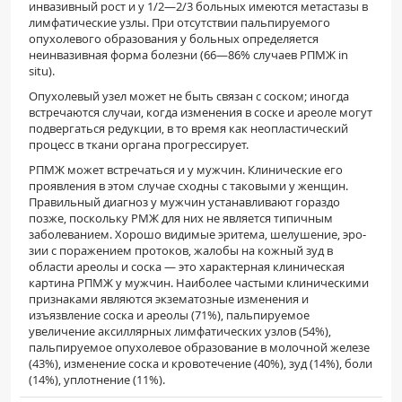
инвазивный рост и у 1/2—2/3 больных имеются метастазы в
лимфатические уз­лы. При отсутствии пальпируемого
опухолевого образования у больных определяется
неинвазивная форма болезни (66—86% случаев РПМЖ in
situ).
Опухолевый узел может не быть связан с со­ском; иногда
встречаются случаи, когда измене­ния в соске и ареоле могут
подвергаться редукции, в то время как неопластический
процесс в ткани органа прогрессирует.
РПМЖ может встречаться и у мужчин. Кли­нические его
проявления в этом случае сходны с таковыми у женщин.
Правильный диагноз у муж­чин устанавливают гораздо
позже, поскольку РМЖ для них не является типичным
заболевани­ем. Хорошо видимые эритема, шелушение, эро­
зии с поражением протоков, жалобы на кожный зуд в
области ареолы и соска — это характерная клиническая
картина РПМЖ у мужчин. Наиболее частыми клиническими
признаками являются эк­зематозные изменения и
изъязвление соска и аре­олы (71%), пальпируемое
увеличение аксиллярных лимфатических узлов (54%),
пальпируемое опухолевое образование в молочной железе
(43%), изменение соска и кровотечение (40%), зуд (14%), боли
(14%), уплотнение (11%).