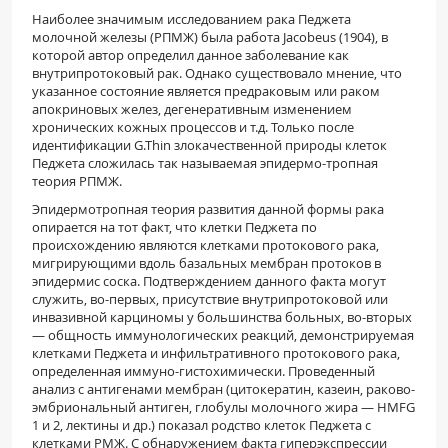
Наиболее значимым исследованием рака Педжета
молочной железы (РПМЖ) была работа Jacobeus (1904), в
которой автор определил данное заболевание как
внутрипротоковый рак. Однако существовало мнение, что
указанное состояние является предраковым или раком
апокриновых желез, дегенеративным изменением
хронических кожных процессов и т.д. Только после
идентифи­кации G.Thin злокачественной природы клеток
Педжета сложилась так называемая эпидермо-тропная
теория РПМЖ.
Эпидермотропная теория развития данной формы рака
опирается на тот факт, что клетки Педжета по
происхождению являются клетками протокового рака,
мигрирующими вдоль базальных мембран протоков в
эпидермис соска. Под­тверждением данного факта могут
служить, во-первых, присутствие внутрипротоковой или
инвазивной карциномы у большинства больных, во-вторых
— общность иммунологических реакций, демонстрируемая
клетками Педжета и инфильтративного протокового рака,
определенная иммуно-гистохимически. Проведенный
анализ с антигена­ми мембран (цитокератин, казеин, раково-
эмбриональный антиген, глобулы молочного жира — HMFG
1 и 2, лектины и др.) показал родство кле­ток Педжета с
клетками РМЖ. С обнаружением факта гиперэкспрессии