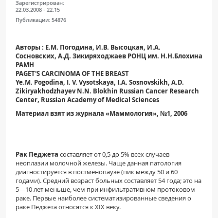
Зарегистрирован:
ПАЦИЕНТАМ
22.03.2008 - 22:15
Публикации:
54876
Где пройти обследование
Авторы : Е.М. Погодина, И.В. Высоцкая, И.А.
Компьютерная томография (КТ)
Сосновских, А.Д. Зикиряходжаев РОНЦ им. Н.Н.Блохина
Магнитно-резонансная томография (МРТ)
РАМН
PAGET'S CARCINOMA OF THE BREAST
Спросить врача
Ye.M. Pogodina, I. V. Vysotskaya, I.A. Sosnovskikh, A.D.
Zikiryakhodzhayev N.N. Blokhin Russian Cancer Research
Center, Russian Academy of Medical Sciences
ПОМОЩЬ
Материал взят из журнала «Маммология», №1, 2006
Рак Педжета
составляет от 0,5 до 5% всех слу­чаев
неоплазии молочной железы. Чаще данная патология
диагностируется в постменопаузе (пик между 50 и 60
годами). Средний возраст больных составляет 54 года; это на
5—10 лет меньше, чем при инфильтративном протоковом
раке. Первые наиболее систематизированные сведения о
раке Педжета относятся к XIX веку.