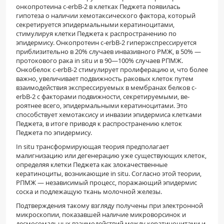
онкопротеина c-erbB-2 в клетках Педжета появилась
гипотеза о наличии хемотаксического фактора, который
секретируется эпидермальными кератиноцитами,
стимулируя клетки Педжета к распространению по
эпидерми­су. Онкопротеин c-erbB-2 гиперэкспрессируется
приблизительно в 20% случаев инвазивного РМЖ, в 50% —
протокового рака in situ и в 90—100% слу­чаев РПМЖ.
Онкобелок c-erbB-2 стимулирует пролиферацию и, что более
важно, увеличивает подвижность раковых клеток путем
взаимодействия экспрессируемых в мембранах белков c-
erbB-2 с факторами подвижности, секретируемыми, ве­
роятнее всего, эпидермальными кератиноцитами. Это
способствует хемотаксису и инвазии эпидер­миса клетками
Педжета, в итоге приводя к распро­странению клеток
Педжета по эпидермису.
In situ трансформирующая теория предпола­гает
малигнизацию или дегенерацию уже сущест­вующих клеток,
определяя клетки Педжета как злокачественные
кератиноциты, возникающие in situ. Согласно этой теории,
РПМЖ — независи­мый процесс, поражающий эпидермис
соска и подлежащую ткань молочной железы.
Подтверждения такому взгляду получены при электронной
микроскопии, показавшей наличие микроворсинок и
десмосомальных взаимодейст­вий между кератиноцитами и