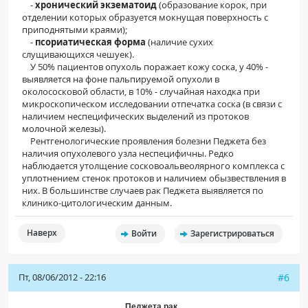
-
хронический экзематоид
(образование корок, при
отделении которых образуется мокнущая поверхность с
приподнятыми краями);
-
псориатическая форма
(наличие сухих
слущивающихся чешуек).
У 50% пациентов опухоль поражает кожу соска, у 40% -
выявляется на фоне пальпируемой опухоли в
околососковой области, в 10% - случайная находка при
микроскопическом исследовании отпечатка соска (в связи с
наличием неспецифических выделений из протоков
молочной железы).
Рентгенологические проявления болезни Педжета без
наличия опухолевого узла неспецифичны. Редко
наблюдается утолщение сосковоальвеолярного комплекса с
уплотнением стенок протоков и наличием обызвествления в
них. В большинстве случаев рак Педжета выявляется по
клинико-цитологическим данным.
Наверх
Войти
Зарегистрироваться
Пт, 08/06/2012 - 22:16
#6
Педжета рак