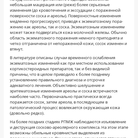
небольшая мацерация или (реже) более серьезные
изменения (до кровотече­ния и экссудации с пораженной
поверхности со­ска и ареолы). Поверхностные изменения
медлен­но прогрессируют, приводя к экзематозному пора­
жению как ареолы, так и соска. Экзематозным из­менениям
может также подвергаться кожа молоч­ной железы. Обычно
область экзематозного пора­жения немного приподнята и
четко отграничена от непораженной кожи, сосок изменен и
втянут.
В литературе описаны случаи временного ос­лабления
экзематозных изменений как при мест­ном использовании
кортикостероидных препара­тов, так и без видимой
причины, что в целом приво­дило к более позднему
установлению правильного диагноза и отсрочке
адекватного лечения. Объек­тивно шелушение и
эритематозные изменения аре­олы и соска встречаются
наиболее часто. Первона­чально практически всегда
поражается сосок, затем ареола, в последующем в
патологический процесс вовлекается окружающая кожа
(довольно редко).
На более поздних стадиях РПМЖ наблюда­ются изъязвление
и деструкция сосково-ареолярного комплекса. На этом этапе
возможны обиль­ные кровянистые выделения из