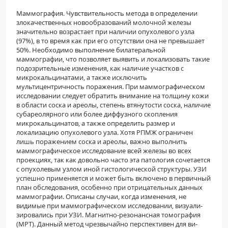
Маммография. Чувствительность метода в оп­ределении
злокачественных новообразований мо­лочной железы
значительно возрастает при нали­чии опухолевого узла
(97%), в то время как при его отсутствии она не превышает
50%. Необходимо выполнение билатеральной
маммографии, что по­зволяет выявить и локализовать такие
подозри­тельные изменения, как наличие участков с
микрокальцинатами, а также исключить
мультицентричность поражения. При маммографическом
иссле­довании следует обратить внимание на толщину кожи
в области соска и ареолы, степень втянутости соска, наличие
субареолярного или более диффуз­ного скопления
микрокальцинатов, а также опре­делить размер и
локализацию опухолевого узла. Хотя РПМЖ ограничен
лишь поражением соска и ареолы, важно выполнить
маммографическое исследование всей железы во всех
проекциях, так как довольно часто эта патология сочетается
с опухоле­вым узлом иной гистологической структуры. УЗИ
успешно применяется и может быть включено в первичный
план обследования, осо­бенно при отрицательных данных
маммографии. Описаны случаи, когда изменения, не
видимые при маммографическом исследовании, визуали­
зировались при УЗИ. Магнитно-резонансная томография
(МРТ). Данный метод чрезвычайно перспективен для ви­