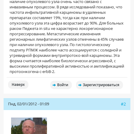
наличие опухолевого узла очень часто связано с
инвазивным процессом. В ряде исследо­ваний показано, что
частота инфильтративной кар­циномы в удаленных
препаратах составляет 19%, тогда как при наличии
опухолевого узла эта цифра возрастает до 90%. Для больных
раком Педжета in situ не характерно локорегионарное
прогрессирование. Метастатические изменения
регионарных лимфатических узлов отмечены в 45% случаев
при наличии опухолевого узла. По гистологическому
подтипу РПМЖ наиболее часто ассоциируется с солидной и
угревидной формами внутрипротоко-вой карциномы. Эта
форма считается наиболее биологически агрессивной, с
высокими пролиферативной активностью и амплификацией
протоонкогена c-erbB-2.
Наверх
Войти
Зарегистрироваться
Пнд, 02/01/2012 - 01:09
#2