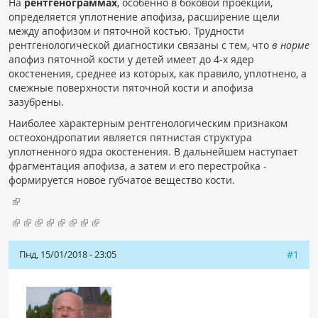
На
рентгенограммах
, особенно в боковой проекции,
ПАЦИЕНТАМ
определяется уплотнение апофиза, расширение щели
между апофизом и пяточной костью. Трудности
рентгенологической диагностики связаны с тем, что
в норме
Где пройти обследование
апофиз пяточной кости у детей имеет до 4-х ядер
Компьютерная томография (КТ)
окостенения, среднее из которых, как правило, уплотнено, а
смежные поверхности пяточной кости и апофиза
Магнитно-резонансная томография (МРТ)
зазубрены.
Спросить врача
Наиболее характерным рентгенологическим признаком
остеохондропатии является пятнистая структура
уплотненного ядра окостенения. В дальнейшем наступает
ПОМОЩЬ
фрагментация апофиза, а затем и его перестройка -
формируется новое губчатое вещество кости.
Пнд, 15/01/2018 - 23:05
#1