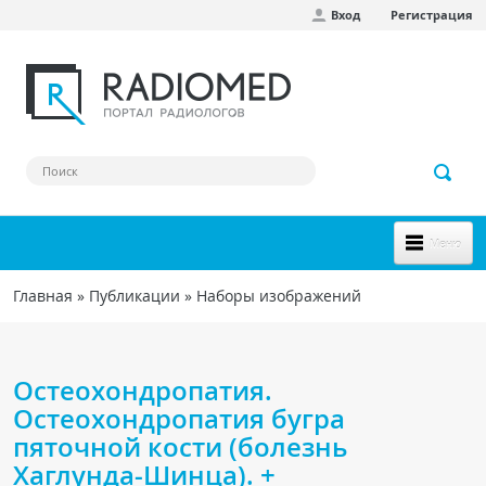
Вход
Регистрация
Перейти к основному содержанию
Меню
НОВОЕ НА САЙТЕ
Главная
»
Публикации
»
Наборы изображений
Вы здесь
СООБЩЕСТВО
Клинические наблюдения
Остеохондропатия.
Форум
Остеохондропатия бугра
пяточной кости (болезнь
Наш сборник ссылок
Хаглунда-Шинца). +