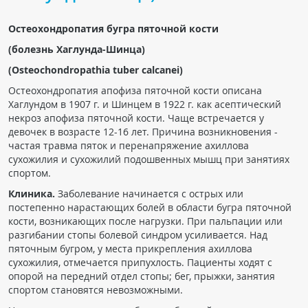
Чат RADIOMED
Остеохондропатия бугра пяточной кости
(болезнь Хаглунда-Шинца)
ОБРАЗОВАНИЕ
(Osteochondropathia
tuber calcanei)
Интерактивные задания
Остеохондропатия апофиза пяточной кости описана
Хаглундом в 1907 г. и Шинцем в 1922 г. как асептический
Презентации
некроз апофиза пяточной кости. Чаще встречается у
Публикации
девочек в возрасте 12-16 лет. Причина возникновения -
частая травма пяток и перенапряжение ахиллова
Видео
сухожилия и сухожилий подошвенных мышц при занятиях
Журнал "Лучевая диагностика и терапия"
спортом.
Клиника.
Заболевание начинается с острых или
постепенно нарастающих болей в области бугра пяточной
кости, возникающих после нагрузки. При пальпации или
разгибании стопы болевой синдром усиливается. Над
пяточным бугром, у места прикрепления ахиллова
сухожилия, отмечается припухлость. Пациенты ходят с
опорой на передний отдел стопы; бег, прыжки, занятия
спортом становятся невозможными.
КНИЖНЫЙ МАГАЗИН