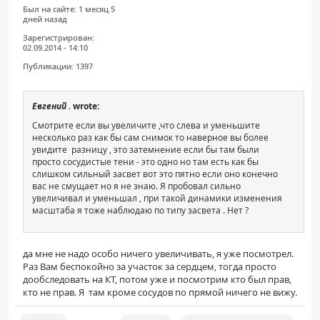
Был на сайте:
1 месяц 5
дней назад
Зарегистрирован:
02.09.2014 - 14:10
Публикации:
1397
Евгений .
wrote:
Смотрите если вы увеличите ,что слева и уменьшите
несколько раз как бы сам снимок то наверное вы более
увидите разницу , это затемнение если бы там были
просто сосудистые тени - это одно но там есть как бы
слишком сильный засвет вот это пятно если оно конечно
вас не смущает но я не знаю. Я пробовал сильно
увеличивал и уменьшал , при такой динамики изменения
масштаба я тоже наблюдаю по типу засвета . Нет ?
да мне не надо особо ничего увеличивать, я уже посмотрел.
Раз Вам беспокойно за участок за сердцем, тогда просто
дообследовать на КТ, потом уже и посмотрим кто был прав,
кто не прав. Я там кроме сосудов по прямой ничего не вижу.