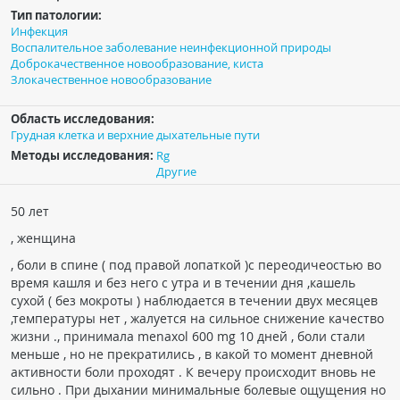
Тип патологии:
Чат RADIOMED
Инфекция
Воспалительное заболевание неинфекционной природы
Доброкачественное новообразование, киста
ОБРАЗОВАНИЕ
Злокачественное новообразование
Интерактивные задания
Область исследования:
Грудная клетка и верхние дыхательные пути
Презентации
Методы исследования:
Rg
Публикации
Другие
Видео
50 лет
Журнал "Лучевая диагностика и терапия"
, женщина
, боли в спине ( под правой лопаткой )с переодичеостью во
время кашля и без него с утра и в течении дня ,кашель
сухой ( без мокроты ) наблюдается в течении двух месяцев
,температуры нет , жалуется на сильное снижение качество
жизни ., принимала menaxol 600 mg 10 дней , боли стали
меньше , но не прекратились , в какой то момент дневной
активности боли проходят . К вечеру происходит вновь не
КНИЖНЫЙ МАГАЗИН
сильно . При дыхании минимальные болевые ощущения но