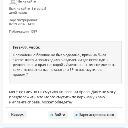
Не на сайте
Был на сайте:
1 месяц 5
дней назад
Зарегистрирован:
02.09.2014 - 14:10
Публикации:
1397
Евгений .
wrote:
К сожалению боковое не было сделано , причина была
экстренного и происходило в отделении где всего один
реншенолог и врач со скорой . Именно на этом снимке есть
какие то негативные показатели ? Что вас смутило в
правом ?
меня вот лично не смутило ни лево ни право. Даже не могу
предположить ,что могло смутить по верхнему краю
импланта справа. Может обведете?
Наверх
Войти
Зарегистрироваться