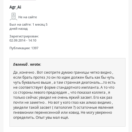
Agr_Ai
Не на сайте
Был на сайте:
1 месяц 5
дней назад
Зарегистрирован:
02.09.2014 - 14:10
Публикации:
1397
Евгений .
wrote:
Да ,конечно . Вот смотрите думаю границы четко видно ,
если брать протез ,то он по идее должен быть как бы чуть
чуть буквально выше , а там странная диагональ....то есть
не соответствует форме стандартного импланта. А то что
со стороны левого предсердия ., что показал коллега , я
только сейчас увидел не очень яркий засвет. Его как раз
почти не заметно . Но вот у кого глаз как алмаз видимо ,
увидели такой засвет ( патология ?) остаточные явленмя
пневмонии перенесенной или ковид. Не могу уверенно
определить. Опыт увы мал ещё.