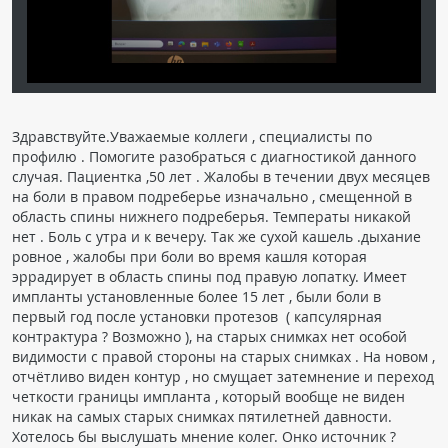
Здравствуйте.Уважаемые коллеги , специалисты по
профилю . Помогите разобраться с диагностикой данного
случая. Пациентка ,50 лет . Жалобы в течении двух месяцев
на боли в правом подреберье изначально , смещенной в
область спины нижнего подреберья. Температы никакой
нет . Боль с утра и к вечеру. Так же сухой кашель .дыхание
ровное , жалобы при боли во время кашля которая
эррадирует в область спины под правую лопатку. Имеет
импланты установленные более 15 лет , были боли в
первый год после установки протезов ( капсулярная
контрактура ? Возможно ), на старых снимках нет особой
видимости с правой стороны на старых снимках . На новом ,
отчётливо виден контур , но смущает затемнение и переход
четкости границы импланта , который вообще не виден
никак на самых старых снимках пятилетней давности.
Хотелось бы выслушать мнение колег. Онко источник ?