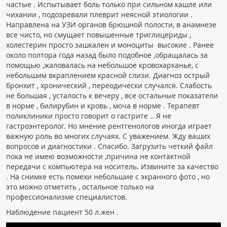
частые . Испытывает боль только при сильном кашле или
ПАЦИЕНТАМ
чихании , подозревали плеврит неясной этиологии .
Направлена на УЗИ органов брюшной полости, в анамнезе
все чисто, но смущает повышенные триглицериды ,
Где пройти обследование
холестерин просто зашкален и моноциты высокие . Ранее
Компьютерная томография (КТ)
около полтора года назад было подобное ,обращалась за
помощью ,жаловалась на небольшое кровохарканье, с
Магнитно-резонансная томография (МРТ)
небольшим вкраплением красной слизи. Диагноз острый
Спросить врача
бронхит , хронический , переодически случался. Слабость
не большая , усталость к вечеру , все остальные показатели
в норме , билирубин и кровь , моча в норме . Терапевт
ПОМОЩЬ
поликлиники просто говорит о гастрите .. Я не
гастроэнтеролог. Но мнение рентгенологов иногда играет
важную роль во многих случаях. С уважением. Жду ваших
вопросов и диагностики . Спасибо. Загрузить четкий файл
пока не имею возможности ,причина не контактной
передачи с компьютера на носитель. Извините за качество
. На снимке есть помехи небольшие с экранного фото , но
это можно отметить , остальное только на
профессионализме специалистов.
Наблюдение пациент 50 л.жен .