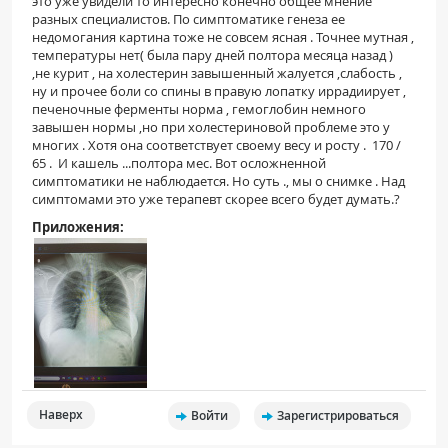
это уже увидели то интересно конечно общее мнение
разных специалистов. По симптоматике генеза ее
недомогания картина тоже не совсем ясная . Точнее мутная ,
температуры нет( была пару дней полтора месяца назад )
,не курит , на холестерин завышенный жалуется ,слабость ,
ну и прочее боли со спины в правую лопатку иррадиирует ,
печеночные ферменты норма , гемоглобин немного
завышен нормы ,но при холестериновой проблеме это у
многих . Хотя она соответствует своему весу и росту . 170 /
65 . И кашель ...полтора мес. Вот осложненной
симптоматики не наблюдается. Но суть ., мы о снимке . Над
симптомами это уже терапевт скорее всего будет думать.?
Приложения:
Наверх
Войти
Зарегистрироваться