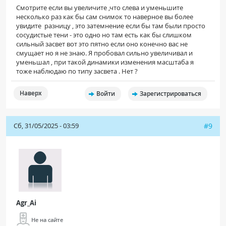
Смотрите если вы увеличите ,что слева и уменьшите
несколько раз как бы сам снимок то наверное вы более
увидите разницу , это затемнение если бы там были просто
сосудистые тени - это одно но там есть как бы слишком
сильный засвет вот это пятно если оно конечно вас не
смущает но я не знаю. Я пробовал сильно увеличивал и
уменьшал , при такой динамики изменения масштаба я
тоже наблюдаю по типу засвета . Нет ?
Наверх
Войти
Зарегистрироваться
Сб, 31/05/2025 - 03:59
#9
Agr_Ai
Не на сайте