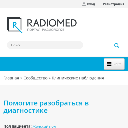
Вход
Регистрация
Перейти к основному содержанию
Меню
НОВОЕ НА САЙТЕ
Главная
»
Сообщество
»
Клинические наблюдения
Вы здесь
СООБЩЕСТВО
Клинические наблюдения
Помогите разобраться в
Форум
диагностике
Наш сборник ссылок
Пол пациента:
Женский пол