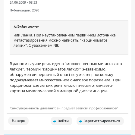
24.06.2009 - 08:33
Публикации:
2090
Nikolas
wrote:
или Ленка. При неустановленном первичном источнике
метастазирования можно написать, "карциноматоз
легких". С уважением NIk
В данном случае речь идет о "множественных метастазах в
легкие", термин "карциматоз легких" (независимо,
обнаружен ли первичный очаг) не уместен, поскольку
подразумевает множественное очаговое поражение. При
карциноматозе легких рентгенологически отмечается
картина мелкоочаговой милиарной диссеминации.
"самоуверенность дилетантов - предмет зависти профессионалов"
Наверх
Войти
Зарегистрироваться