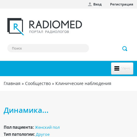
Вход
Регистрация
Перейти к основному содержанию
Меню
НОВОЕ НА САЙТЕ
Главная
»
Сообщество
»
Клинические наблюдения
Вы здесь
СООБЩЕСТВО
Клинические наблюдения
Динамика...
Форум
Пол пациента:
Женский пол
Наш сборник ссылок
Тип патологии:
Другое