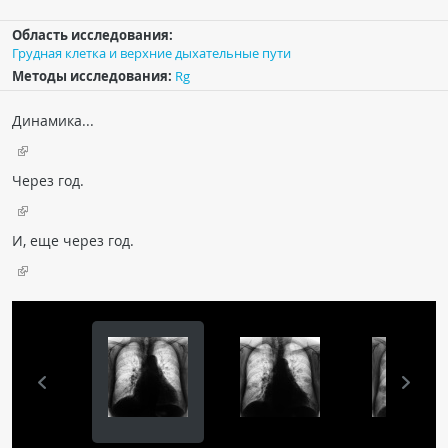
Чат RADIOMED
Область исследования:
Грудная клетка и верхние дыхательные пути
ОБРАЗОВАНИЕ
Методы исследования:
Rg
Динамика...
Интерактивные задания
Презентации
Через год.
Публикации
Видео
И, еще через год.
Журнал "Лучевая диагностика и терапия"
КНИЖНЫЙ МАГАЗИН