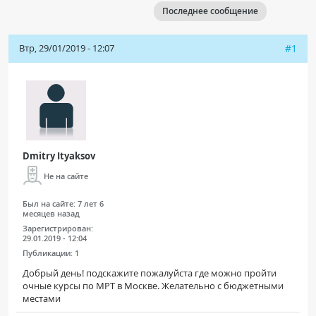
Последнее сообщение
Чат RADIOMED
Втр, 29/01/2019 - 12:07
#1
ОБРАЗОВАНИЕ
Интерактивные задания
Презентации
Публикации
Видео
Dmitry Ityaksov
Журнал "Лучевая диагностика и терапия"
Не на сайте
Был на сайте:
7 лет 6
месяцев назад
Зарегистрирован:
29.01.2019 - 12:04
Публикации:
1
Добрый день! подскажите пожалуйста где можно пройти
очные курсы по МРТ в Москве. Желательно с бюджетными
местами
КНИЖНЫЙ МАГАЗИН