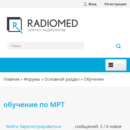
Вход
Регистрация
Перейти к основному содержанию
Меню
НОВОЕ НА САЙТЕ
Главная
»
Форумы
»
Основной раздел
»
Обучение
Вы здесь
СООБЩЕСТВО
Клинические наблюдения
обучение по МРТ
Форум
Наш сборник ссылок
Войти
Зарегистрироваться
сообщений: 2 / 0 новое