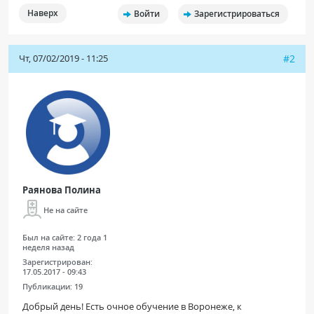
ПАЦИЕНТАМ
Наверх
Войти
Зарегистрироваться
Где пройти обследование
Чт, 07/02/2019 - 11:25
#2
Компьютерная томография (КТ)
Магнитно-резонансная томография (МРТ)
Спросить врача
ПОМОЩЬ
Раянова Полина
Не на сайте
Был на сайте:
2 года 1
неделя назад
Зарегистрирован:
17.05.2017 - 09:43
Публикации:
19
Добрый день! Есть очное обучение в Воронеже, к