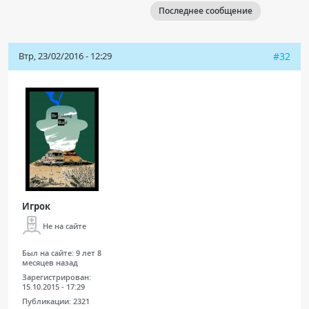
Последнее сообщение
Чат RADIOMED
ОБРАЗОВАНИЕ
Втр, 23/02/2016 - 12:29
#32
Интерактивные задания
Презентации
Публикации
Видео
Журнал "Лучевая диагностика и терапия"
Игрок
Не на сайте
Был на сайте:
9 лет 8
месяцев назад
Зарегистрирован:
15.10.2015 - 17:29
КНИЖНЫЙ МАГАЗИН
Публикации:
2321