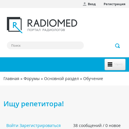
Вход
Регистрация
Перейти к основному содержанию
Меню
НОВОЕ НА САЙТЕ
Главная
»
Форумы
»
Основной раздел
»
Обучение
Вы здесь
СООБЩЕСТВО
Клинические наблюдения
Ищу репетитора!
Форум
Наш сборник ссылок
Войти
Зарегистрироваться
38 сообщений / 0 новое