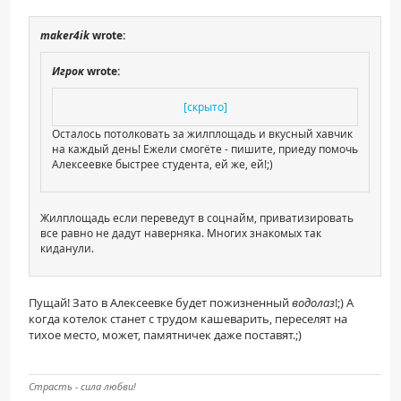
ПАЦИЕНТАМ
maker4ik
wrote:
Где пройти обследование
Игрок
wrote:
Компьютерная томография (КТ)
[скрыто]
Магнитно-резонансная томография (МРТ)
Осталось потолковать за жилплощадь и вкусный хавчик
Спросить врача
на каждый день! Ежели смогёте - пишите, приеду помочь
Алексеевке быстрее студента, ей же, ей!;)
ПОМОЩЬ
Жилплощадь если переведут в соцнайм, приватизировать
все равно не дадут наверняка. Многих знакомых так
киданули.
Пущай! Зато в Алексеевке будет пожизненный
водолаз
!;) А
когда котелок станет с трудом кашеварить, переселят на
тихое место, может, памятничек даже поставят.;)
Страсть - сила любви!