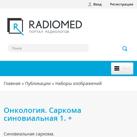
Вход
Регистрация
Перейти к основному содержанию
Меню
НОВОЕ НА САЙТЕ
Главная
»
Публикации
»
Наборы изображений
Вы здесь
СООБЩЕСТВО
Клинические наблюдения
Онкология. Саркома
Форум
синовиальная 1. +
Наш сборник ссылок
Синовиальная саркома.