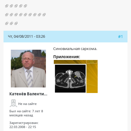
Чат RADIOMED
ОБРАЗОВАНИЕ
Чт, 04/08/2011 - 03:26
Интерактивные задания
#1
Презентации
Синовиальная саркома.
Публикации
Приложения:
Видео
Журнал "Лучевая диагностика и терапия"
Катенёв Валенти...
Не на сайте
Был на сайте:
7 лет 8
месяцев назад
Зарегистрирован:
КНИЖНЫЙ МАГАЗИН
22.03.2008 - 22:15