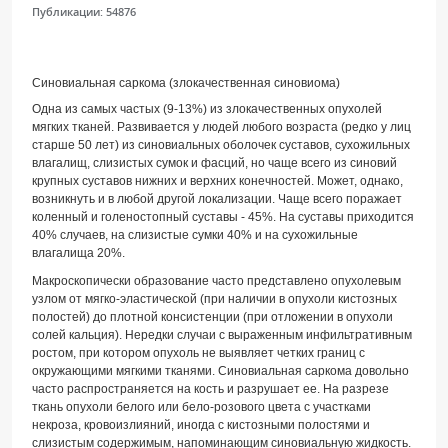
Публикации:
54876
Синовиальная саркома (злокачественная синовиома)
Одна из самых частых (9-13%) из злокачественных опухолей
мягких тканей. Развивается у людей любого возраста (редко у лиц
старше 50 лет) из синовиальных оболочек суставов, сухожильных
влагалищ, слизистых сумок и фасций, но чаще всего из синовий
крупных суставов нижних и верхних конечностей. Может, однако,
возникнуть и в любой другой локализации. Чаще всего поражает
коленный и голеностопный суставы - 45%. На суставы приходится
40% случаев, на слизистые сумки 40% и на сухожильные
влагалища 20%.
Макроскопически образование часто представлено опухолевым
узлом от мягко-эластической (при наличии в опухоли кистозных
полостей) до плотной консистенции (при отложении в опухоли
солей кальция). Нередки случаи с выраженным инфильтративным
ростом, при котором опухоль не выявляет четких границ с
окружающими мягкими тканями. Синовиальная саркома довольно
часто распространяется на кость и разрушает ее. На разрезе
ткань опухоли белого или бело-розового цвета с участками
некроза, кровоизлияний, иногда с кистозными полостями и
слизистым содержимым, напоминающим синовиальную жидкость.