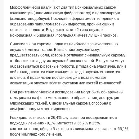
Морфологически различают два типа синовиальных сарком:
волокнистую (напоминающую фибросаркому) и целлюлярную
(железистоподобную). Последняя форма имеет тенденцию к
образованию папилломатозных выростов, проникающих в
кистозные полости. Выделяют также 2 типа опухоли -
монофазная и бифазная, последняя имеет лучший прогноз.
Синовиальная саркома - одна из наиболее злокачественных
опухолей мягких тканей. Выявлению опухоли могут
предшествовать боли, которые отличают синовиальную саркому
от большинства других опухолей мягких тканей. В опухоли могут
образовываться кистозные полости, и тогда она эластична, или в
ней откладываются соли кальция, и тогда опухоль становится
плотной. В правильной постановке диагноза помогает
локализация опухоли вблизи суставов или костей конечностей.
При рентгенологическом исследовании могут быть обнаружены
кальцинаты на фоне мягкотканного образования, деструкция
близлежащих тканей. Синовиальная саркома способна к
лимфогенному метастазированию.
Рецидивы возникают в 26,4% случаев, при неоадъювантном
подходе к лечению - 9,1%, метастсзы 36,7% и 25%
соответственно, общая 5-летняя выживаемость составляет 65,1%
после комплексного лечения.