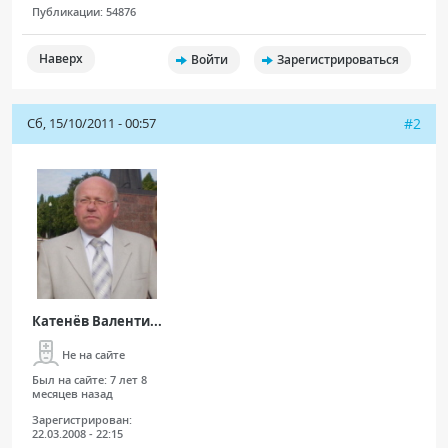
Публикации:
54876
ПАЦИЕНТАМ
Наверх
Войти
Зарегистрироваться
Где пройти обследование
Компьютерная томография (КТ)
Сб, 15/10/2011 - 00:57
#2
Магнитно-резонансная томография (МРТ)
Спросить врача
ПОМОЩЬ
Катенёв Валенти...
Не на сайте
Был на сайте:
7 лет 8
месяцев назад
Зарегистрирован:
22.03.2008 - 22:15