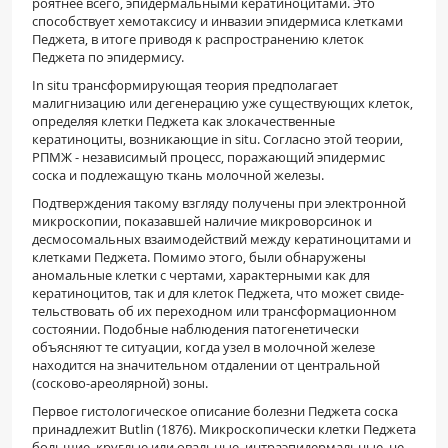
роятнее всего, эпидермальными кератиноцитами. Это
способствует хемотаксису и инвазии эпидер­миса клетками
Педжета, в итоге приводя к распро­странению клеток
Педжета по эпидермису.
In situ трансформирующая теория предпола­гает
малигнизацию или дегенерацию уже сущест­вующих клеток,
определяя клетки Педжета как злокачественные
кератиноциты, возникающие in situ. Согласно этой теории,
РПМЖ - независи­мый процесс, поражающий эпидермис
соска и подлежащую ткань молочной железы.
Подтверждения такому взгляду получены при электронной
микроскопии, показавшей наличие микроворсинок и
десмосомальных взаимодейст­вий между кератиноцитами и
клетками Педжета. Помимо этого, были обнаружены
аномальные клетки с чертами, характерными как для
кератиноцитов, так и для клеток Педжета, что может свиде­
тельствовать об их переходном или трансформаци­онном
состоянии. Подобные наблюдения патоге­нетически
объясняют те ситуации, когда узел в мо­лочной железе
находится на значительном отдале­нии от центральной
(сосково-ареолярной) зоны.
Первое гистологическое описание болезни Педжета соска
принадлежит Butlin (1876). Микро­скопически клетки Педжета
большие, круглые или овальные, интраэпидермальные, не