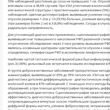
59% наблюдений расстояние до соска не превышало 1 см. Опухол
втягивали сосок в 38,6% случаев. При УЗИ уплотнение в молочной 
или анэхогенной структуры с пристеночными наложениями (5%) 
наблюдений. Цветная допплерография, выявившая усиление сосу
опухоли размерами 1-2см у 13 (29,5%) больных, усиление васкул
(при размерах более 2 см) в 3 (6,8%) наблюдениях. Сосуды в опу
радиальную направленность.
Для уточняющей диагностики применялась сцинтимаммография 
выявившая очаг повышенного накопления РФП различной степен
отсроченном обследовании через 3 часа уровень вымывания РФП 
являлось косвенным критерием чувствительности опухоли к хим
определялась гиперфиксация РФП в аксиллярном лимфатическом 
Наиболее частой гистологической формой рака был инфильтри
(рис.3) (36%), дольковый рак встречался в нашем исследовании в
В группе доброкачественных заболеваний приоритетным методо
маммография, выявляющая от 65% до 95% патологии. УЗИ как в
диагностики дополнял дифференциально - диагностическую инф
молочной железе в 87% наблюдений. С помощью этого метода бы
образований, а при помощи допплерографии проводилась дифф
дооперационная диагностика. Сцинтимаммография также позвол
эффективность диагностики доброкачественных заболеваний мо
сопровождающихся втянутым соском. Наибольшие трудности воз
диффузной формы мастита, узловом фибросклерозе, интраканал