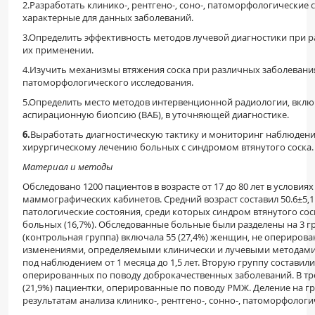
2.Разработать клинико-, рентгено-, соно-, патоморфологически
характерные для данных заболеваний.
3.Определить эффективность методов лучевой диагностики при 
их применении.
4.Изучить механизмы втяжения соска при различных заболевани
патоморфологического исследования.
5.Определить место методов интервенционной радиологии, вкл
аспирационную биопсию (ВАБ), в уточняющей диагностике.
6.
Выработать диагностическую тактику и мониторинг наблюдения
хирургическому лечению больных с синдромом втянутого соска.
Материал и методы
Обследовано 1200 пациентов в возрасте от 17 до 80 лет в услови
маммографических кабинетов. Средний возраст составил 50.6±5,
патологические состояния, среди которых синдром втянутого сос
больных (16,7%). Обследованные больные были разделены на 3 г
(контрольная группа) включала 55 (27,4%) женщин, не опериро
изменениями, определяемыми клинически и лучевыми методами
под наблюдением от 1 месяца до 1,5 лет. Вторую группу составили
оперированных по поводу доброкачественных заболеваний. В тр
(21,9%) пациентки, оперированные по поводу РМЖ. Деление на г
результатам анализа клинико-, рентгено-, сонно-, патоморфолог