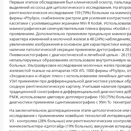
Первым этапом обследования был клинический осмотр, пальпаци
выделений из соска для цитологического исследования. На втор
рентгенологическое исследование 159 (79%) больным на маммог
фирмы «
Phylips
», снабженном растром для усиления контрастно
кассетами с усиливающими экранами
Min
R
Kodak
. Использовала
маммографическая синечувствительная пленка фирмы «
Kodak
» 
проявлением. Дополнительно применяли прицельную маммогра
характера изменений в молочной железе в 48 (24%) наблюдениях
увеличением изображения в основном для характеристики микрок
наличии патологической секреции применяли дуктографию в 20 
Пневмокистографию с диагностической и лечебной целью - 26 (1
непальпируемых образованиях использовали внутритканевую ма
больных. Ультразвуковое исследование молочных желез провод
железистой тканью на аппаратах
HDI
ATL
1000 фирмы «
Phylips
», 
«Эходиаскан» и «Карис плюс» с использованием линейных датчиков
УЗИ применяли при дифференциальной диагностике узловых об
сходную рентгенологическую картину. Учитывая наличие преде
традиционной сонографии в дифференциальной диагностике доб
РМЖ, использовали цветовую допплерографию 150 (75%) больным
диагностики применяли сцинтимаммографию с 99
m
Тс- технетри
На заключительном дооперационном этапе цитологическое или 
исследование с применением новейших технологий интервенцион
УЗ - контролем (28% больных) или рентгенологическим контрол
миникомпьютера «Цитогайд» (19% больных), вакуумная аспирац