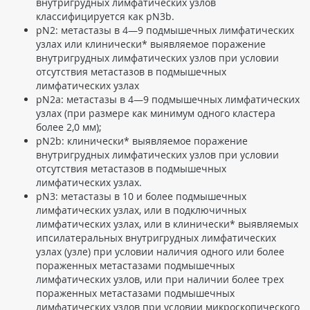
внутригрудных лимфатических узлов
классифицируется как pN3b.
pN2: метастазы в 4—9 подмышечных лимфатических
узлах или клинически* выявляемое поражение
внутригрудных лимфатических узлов при условии
отсутствия метастазов в подмышечных
лимфатических узлах
pN2a: метастазы в 4—9 подмышечных лимфатических
узлах (при размере как минимум одного кластера
более 2,0 мм);
pN2b: клинически* выявляемое поражение
внутригрудных лимфатических узлов при условии
отсутствия метастазов в подмышечных
лимфатических узлах.
pN3: метастазы в 10 и более подмышечных
лимфатических узлах, или в подключичных
лимфатических узлах, или в клинически* выявляемых
ипсилатеральных внутригрудных лимфатических
узлах (узле) при условии наличия одного или более
пораженных метастазами подмышечных
лимфатических узлов, или при наличии более трех
пораженных метастазами подмышечных
лимфатических узлов при условии микроскопического