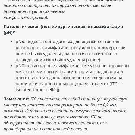
помощью осмотра или инструментальных методов
исследования (за исключением
лимфосцинтиграфии).
Патологическая (постхирургическая) классификация
(pN)*
pNx: недостаточно данных для оценки состояния
регионарных лимфатических узлов (например, если
они не были удалены для патогистологического
исследования или были удалены ранее).
pN0: регионарные лимфатические узлы не поражены
метастазами при гистологическом исследовании и
при отсутствии дополнительного исследования на
наличие изолированных опухолевых клеток (ITC —
isolated tumor cell(s)).
Замечание:
ITC представляет собой единичную опухолевую
клетку или кластер клеток размерами не более 0,2 мм,
выявляемый только на основании иммуногистохимического
исследования или молекулярных методов. ITC не
обнаруживает признаков злокачественности, т.е.
пролиферации или стромальной реакции.