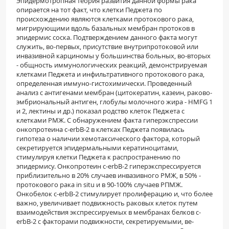
Эпидермотропная теория развития данной формы рака
опирается на тот факт, что клетки Педжета по
происхождению являются клетками протокового рака,
мигрирующими вдоль базальных мембран протоков в
эпидермис соска. Под­тверждением данного факта могут
служить, во-первых, присутствие внутрипротоковой или
инвазивной карциномы у большинства больных, во-вторых
- общность иммунологических реакций, демонстрируемая
клетками Педжета и инфильтративного протокового рака,
определенная иммуно-гистохимически. Проведенный
анализ с антигена­ми мембран (цитокератин, казеин, раково-
эмбриональный антиген, глобулы молочного жира - HMFG 1
и 2, лектины и др.) показал родство кле­ток Педжета с
клетками РМЖ. С обнаружением факта гиперэкспрессии
онкопротеина c-erbB-2 в клетках Педжета появилась
гипотеза о наличии хемотаксического фактора, который
секретируется эпидермальными кератиноцитами,
стимулируя клетки Педжета к распространению по
эпидерми­су. Онкопротеин c-erbB-2 гиперэкспрессируется
приблизительно в 20% случаев инвазивного РМЖ, в 50% -
протокового рака in situ и в 90-100% слу­чаев РПМЖ.
Онкобелок c-erbB-2 стимулирует пролиферацию и, что более
важно, увеличивает подвижность раковых клеток путем
взаимодействия экспрессируемых в мембранах белков c-
erbB-2 с факторами подвижности, секретируемыми, ве­