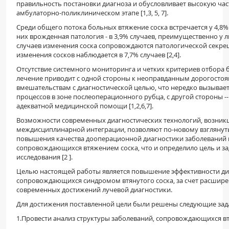
правильность постановки диагноза и обусловливает высокую ча
амбулаторно-поликлиническом этапе [1,3, 5, 7].
Среди общего потока больных втяжение соска встречается у 4,8%
них врожденная патология - в 3,9% случаев, преимущественно у л
случаев изменения соска сопровождаются патологической секреци
изменения сосков наблюдается в 7,7% случаев [2,4].
Отсутствие системного мониторинга и четких критериев отбора 
лечение приводит с одной стороны к неоправданным дорогосто
вмешательствам с диагностической целью, что нередко вызывае
процессов в зоне послеоперационного рубца, с другой стороны -
адекватной медицинской помощи [1,2,6,7].
Возможности современных диагностических технологий, возник
междисциплинарной интеграции, позволяют по-новому взглянуть
повышения качества дооперационной диагностики заболеваний
сопровождающихся втяжением соска, что и определило цель и з
исследования [2 ].
Целью настоящей работы является повышение эффективности ди
сопровождающихся синдромом втянутого соска, за счет расшире
современных достижений лучевой диагностики.
Для достижения поставленной цели были решены следующие зад
1.Провести анализ структуры заболеваний, сопровождающихся в