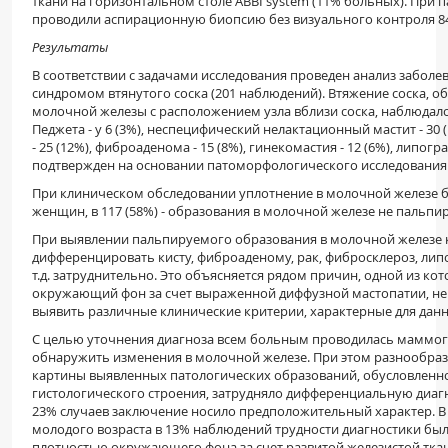
ткани на горизонтальном столе
ABBI
system
(11% больных). При 
проводили аспирационную биопсию без визуального контроля 84
Результаты
В соответствии с задачами исследования проведен анализ забол
синдромом втянутого соска (201 наблюдений). Втяжение соска, 
молочной железы с расположением узла вблизи соска, наблюдалос
Педжета - у 6 (3%), неспецифический нелактационный мастит - 30 
- 25 (12%), фиброаденома - 15 (8%), гинекомастия - 12 (6%), липогр
подтвержден на основании патоморфологического исследования
При клиническом обследовании уплотнение в молочной железе б
женщин, в 117 (58%) - образования в молочной железе не пальпи
При выявлении пальпируемого образования в молочной железе 
дифференцировать кисту, фиброаденому, рак, фибросклероз, лип
т.д. затруднительно. Это объясняется рядом причин, одной из ко
окружающий фон за счет выраженной диффузной мастопатии, н
выявить различные клинические критерии, характерные для дан
С целью уточнения диагноза всем больным проводилась маммогр
обнаружить изменения в молочной железе. При этом разнообра
картины выявленных патологических образований, обусловленн
гистологического строения, затрудняло дифференциальную диагно
23% случаев заключение носило предположительный характер. В
молодого возраста в 13% наблюдений трудности диагностики был
плотностью окружающего фона за счет развитой железистой ткан