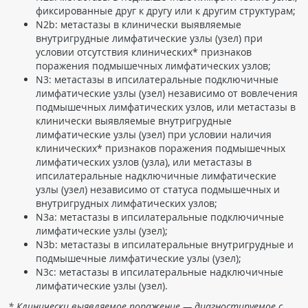
фиксированные друг к другу или к другим структурам;
N2b: метастазы в клинически выявляемые
внутригрудные лимфатические узлы (узел) при
условии отсутствия клинических* признаков
поражения подмышечных лимфатических узлов;
N3: метастазы в ипсилатеральные подключичные
лимфатические узлы (узел) независимо от вовлечения
подмышечных лимфатических узлов, или метастазы в
клинически выявляемые внутригрудные
лимфатические узлы (узел) при условии наличия
клинических* признаков поражения подмышечных
лимфатических узлов (узла), или метастазы в
ипсилатеральные надключичные лимфатические
узлы (узел) независимо от статуса подмышечных и
внутригрудных лимфатических узлов;
N3a: метастазы в ипсилатеральные подключичные
лимфатические узлы (узел);
N3b: метастазы в ипсилатеральные внутригрудные и
подмышечные лимфатические узлы (узел);
N3c: метастазы в ипсилатеральные надключичные
лимфатические узлы (узел).
* Клинически выявляемое поражение — диагностируемое с