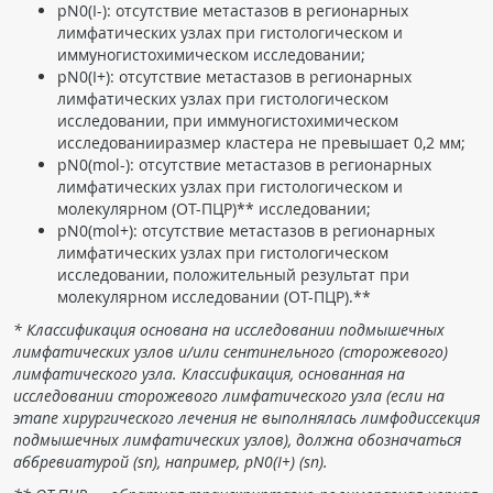
pN0(I-): отсутствие метастазов в регионарных
лимфатических узлах при гистологическом и
иммуногистохимическом исследовании;
pN0(I+): отсутствие метастазов в регионарных
лимфатических узлах при гистологическом
исследовании, при иммуногистохимическом
исследованииразмер кластера не превышает 0,2 мм;
pN0(mol-): отсутствие метастазов в регионарных
лимфатических узлах при гистологическом и
молекулярном (ОТ-ПЦР)** исследовании;
pN0(mol+): отсутствие метастазов в регионарных
лимфатических узлах при гистологическом
исследовании, положительный результат при
молекулярном исследовании (ОТ-ПЦР).**
* Классификация основана на исследовании подмышечных
лимфатических узлов и/или сентинельного (сторожевого)
лимфатического узла. Классификация, основанная на
исследовании сторожевого лимфатического узла (если на
этапе хирургического лечения не выполнялась лимфодиссекция
подмышечных лимфатических узлов), должна обозначаться
аббревиатурой (sn), например, pN0(I+) (sn).