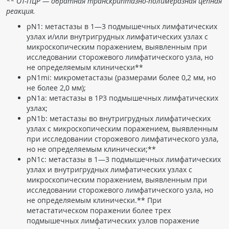
** ОТ-ПЦР — обратная транскриптазно-полимеразная цепная
реакция.
pN1: метастазы в 1—3 подмышечных лимфатических
узлах и/или внутригрудных лимфатических узлах с
микроскопическим поражением, выявленным при
исследовании сторожевого лимфатического узла, но
не определяемым клинически**
pN1mi: микрометастазы (размерами более 0,2 мм, но
не более 2,0 мм);
pN1a: метастазы в 1Р3 подмышечных лимфатических
узлах;
pN1b: метастазы во внутригрудных лимфатических
узлах с микроскопическим поражением, выявленным
при исследовании сторожевого лимфатического узла,
но не определяемым клинически;**
pN1c: метастазы в 1—3 подмышечных лимфатических
узлах и внутригрудных лимфатических узлах с
микроскопическим поражением, выявленным при
исследовании сторожевого лимфатического узла, но
не определяемым клинически.** При
метастатическом поражении более трех
подмышечных лимфатических узлов поражение