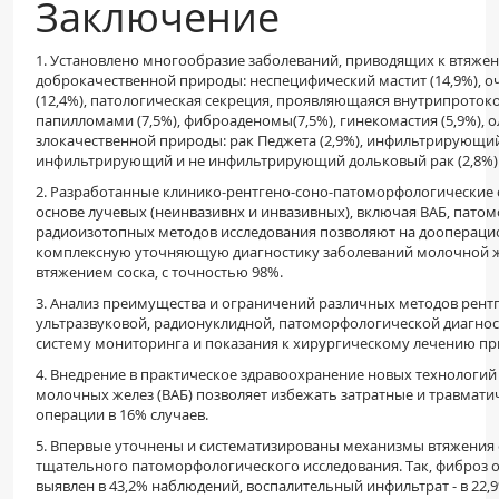
Заключение
1. Установлено многообразие заболеваний, приводящих к втяжен
доброкачественной природы: неспецифический мастит (14,9%), 
(12,4%), патологическая секреция, проявляющаяся внутрипрото
папилломами (7,5%), фиброаденомы(7,5%), гинекомастия (5,9%), о
злокачественной природы: рак Педжета (2,9%), инфильтрирующий
инфильтрирующий и не инфильтрирующий дольковый рак (2,8%)
2. Разработанные клинико-рентгено-соно-патоморфологические
основе лучевых (неинвазивнх и инвазивных), включая ВАБ, пато
радиоизотопных методов исследования позволяют на доопераци
комплексную уточняющую диагностику заболеваний молочной 
втяжением соска, с точностью 98%.
3. Анализ преимущества и ограничений различных методов рент
ультразвуковой, радионуклидной, патоморфологической диагнос
систему мониторинга и показания к хирургическому лечению при
4. Внедрение в практическое здравоохранение новых технологий
молочных желез (ВАБ) позволяет избежать затратные и травмат
операции в 16% случаев.
5. Впервые уточнены и систематизированы механизмы втяжения 
тщательного патоморфологического исследования. Так, фиброз 
выявлен в 43,2% наблюдений, воспалительный инфильтрат - в 22,