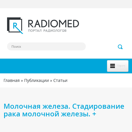
Перейти к основному содержанию
Меню
НОВОЕ НА САЙТЕ
Главная
»
Публикации
»
Статьи
Вы здесь
СООБЩЕСТВО
Клинические наблюдения
Молочная железа. Стадирование
Форум
рака молочной железы. +
Наш сборник ссылок