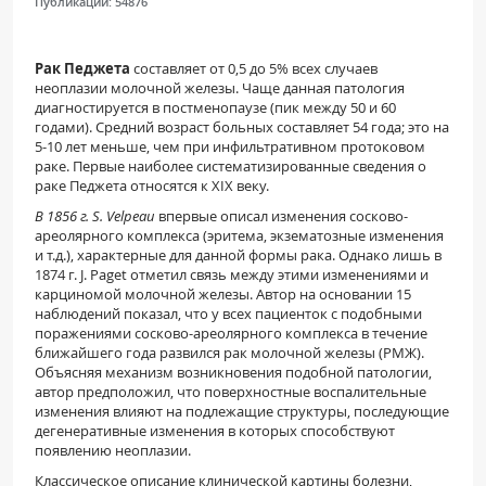
Публикации:
54876
Рак Педжета
составляет от 0,5 до 5% всех слу­чаев
неоплазии молочной железы. Чаще данная патология
диагностируется в постменопаузе (пик между 50 и 60
годами). Средний возраст больных составляет 54 года; это на
5-10 лет меньше, чем при инфильтративном протоковом
раке. Первые наиболее систематизированные сведения о
раке Педжета относятся к XIX веку.
В 1856 г. S. Velpeau
впервые описал измене­ния сосково-
ареолярного комплекса (эритема, экзематозные изменения
и т.д.), характерные для данной формы рака. Однако лишь в
1874 г. J. Paget отметил связь между этими изменениями и
кар­циномой молочной железы. Автор на основании 15
наблюдений показал, что у всех пациенток с подобными
поражениями сосково-ареолярного комплекса в течение
ближайшего года развился рак молочной железы (РМЖ).
Объясняя меха­низм возникновения подобной патологии,
автор предположил, что поверхностные воспалитель­ные
изменения влияют на подлежащие структу­ры, последующие
дегенеративные изменения в которых способствуют
появлению неоплазии.
Классическое описание клинической картины болезни,