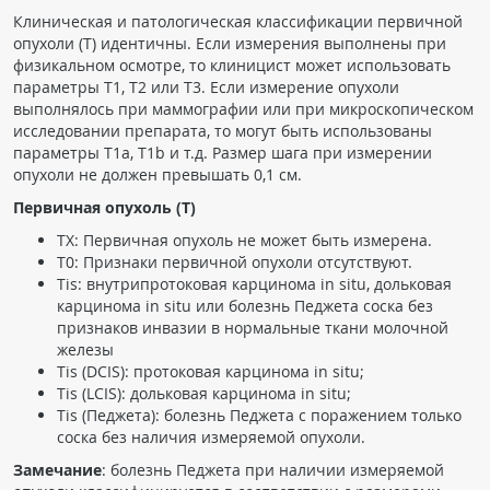
Клиническая и патологическая классификации первичной
Чат RADIOMED
опухоли (T) идентичны. Если измерения выполнены при
физикальном осмотре, то клиницист может использовать
ОБРАЗОВАНИЕ
параметры T1, T2 или T3. Если измерение опухоли
выполнялось при маммографии или при микроскопическом
исследовании препарата, то могут быть использованы
Интерактивные задания
параметры Т1а, Т1b и т.д. Размер шага при измерении
Презентации
опухоли не должен превышать 0,1 см.
Публикации
Первичная опухоль (T)
Видео
TX: Первичная опухоль не может быть измерена.
T0: Признаки первичной опухоли отсутствуют.
Журнал "Лучевая диагностика и терапия"
Tis: внутрипротоковая карцинома in situ, дольковая
карцинома in situ или болезнь Педжета соска без
признаков инвазии в нормальные ткани молочной
железы
Tis (DCIS): протоковая карцинома in situ;
Tis (LCIS): дольковая карцинома in situ;
Tis (Педжета): болезнь Педжета с поражением только
соска без наличия измеряемой опухоли.
КНИЖНЫЙ МАГАЗИН
Замечание
: болезнь Педжета при наличии измеряемой