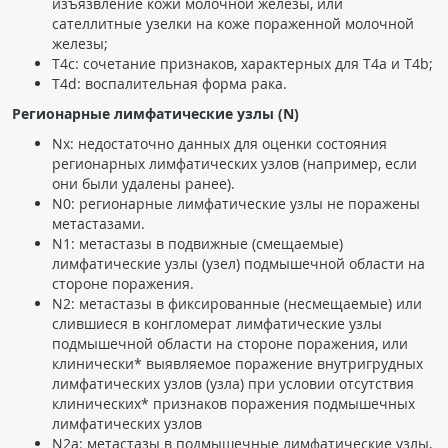
изъязвление кожи молочной железы, или
сателлитные узелки на коже пораженной молочной
железы;
T4c: сочетание признаков, характерных для T4a и T4b;
T4d: воспалительная форма рака.
Регионарные лимфатические узлы (N)
Nx: недостаточно данных для оценки состояния
регионарных лимфатических узлов (например, если
они были удалены ранее).
N0: регионарные лимфатические узлы не поражены
метастазами.
N1: метастазы в подвижные (смещаемые)
лимфатические узлы (узел) подмышечной области на
стороне поражения.
N2: метастазы в фиксированные (несмещаемые) или
слившиеся в конгломерат лимфатические узлы
подмышечной области на стороне поражения, или
клинически* выявляемое поражение внутригрудных
лимфатических узлов (узла) при условии отсутствия
клинических* признаков поражения подмышечных
лимфатических узлов
N2a: метастазы в подмышечные лимфатические узлы,