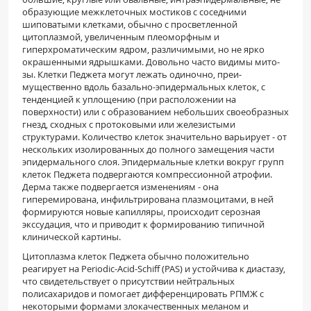
образующие межклеточных мостиков с соседними
шиповатыми клетками, обычно с просветленной
цитоплазмой, увеличенным плеоморфным и
гиперхроматиче­ским ядром, различимыми, но не ярко
окрашен­ными ядрышками. Довольно часто видимы мито­
зы. Клетки Педжета могут лежать одиночно, преи­
мущественно вдоль базально-эпидермальных кле­ток, с
тенденцией к уплощению (при расположе­нии на
поверхности) или с образованием неболь­ших своеобразных
гнезд, сходных с протоковыми или железистыми
структурами. Количество клеток значительно варьирует - от
нескольких изолиро­ванных до полного замещения части
эпидермального слоя. Эпидермальные клетки вокруг групп
клеток Педжета подвергаются компрессионной ат­рофии.
Дерма также подвергается изменениям - она
гиперемирована, инфильтрирована плазмоцитами, в ней
формируются новые капилляры, про­исходит серозная
экссудация, что и приводит к формированию типичной
клинической картины.
Цитоплазма клеток Педжета обычно положи­тельно
реагирует на Periodic-Acid-Schiff (PAS) и ус­тойчива к диастазу,
что свидетельствует о присутст­вии нейтральных
полисахаридов и помогает диф­ференцировать РПМЖ с
некоторыми формами зло­качественных меланом и