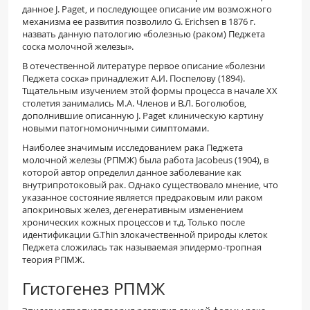
данное J. Paget, и последующее описание им возможного
механизма ее развития позволило G. Erichsen в 1876 г.
назвать данную патологию «бо­лезнью (раком) Педжета
соска молочной железы».
В отечественной литературе первое описание «болезни
Педжета соска» принадлежит А.И. Пос­пелову (1894).
Тщательным изучением этой фор­мы процесса в начале XX
столетия занимались М.А. Членов и В.Л. Боголюбов,
дополнившие описанную J. Paget клиническую картину
новыми патогномоничными симптомами.
Наиболее значимым исследованием рака Педжета
молочной железы (РПМЖ) была работа Jacobeus (1904), в
которой автор определил данное заболевание как
внутрипротоковый рак. Однако существовало мнение, что
указанное состояние является предраковым или раком
апокриновых желез, дегенеративным изменением
хронических кожных процессов и т.д. Только после
идентифи­кации G.Thin злокачественной природы клеток
Педжета сложилась так называемая эпидермо-тропная
теория РПМЖ.
Гистогенез РПМЖ