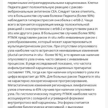
первичными интраэпидермальными карциномами. Клетки
Педжета дают положительную реакцию с раково-
эмбриональным антигеном CEA. Следует также отметить,
что в большинстве случаев болезни Педжета (более 90%)
наблюдается гиперэкспрессия онкобелка c-erbB-2. Чаще
всего встречается корреляция между поло­жительной
реакцией с онкопротеином c-erbB-2 и присутствием рака in
situ или другого рака. В боль­шинстве случаев (более 90%)
РПМЖ представлен раком in situ либо инвазивным раком с
узлообразованием, который может характеризоваться
мультицентрическим ростом. При отсутствии опухолево­го
узла наиболее часто встречаются неинвазивные изменения
(ductal carcinoma in situ - более 90 %), в то время как наличие
опухолевого узла очень часто связано с инвазивным
процессом. В ряде исследо­ваний показано, что частота
инфильтративной кар­циномы в удаленных препаратах
составляет 19%, тогда как при наличии опухолевого узла эта
цифра возрастает до 90%. Для больных раком Педжета in situ
не характерно локорегионарное прогрессирование.
Метастатические изменения регионарных лимфатических
узлов отмечены в 45% случаев при наличии опухолевого
узла. По гистологическому подтипу РПМЖ наиболее часто
ассоциируется с солидной и угревидной формами
внутрипротоко-вой карциномы. Эта форма считается
наиболее биологически агрессивной, с высокими