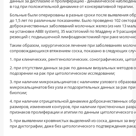
данных за дисплазию и пролиферацию - динамическое наблюдение 
в год при положительной динамике от консервативной терапии.
Больные были оперированы в разные сроки после выявления обр
до 1,5 лет по различным показаниям. Было проведено 102 сектор
доброкачественных заболеваний молочных желез (из них 13 мал
на установке
ABBI
system
), 35 мастэтомий по Маддену и 9 расши
резекций с подмышечной лимфоаденэктомией при раке молочно
Таким образом, хирургическое лечение при заболеваниях молоч
сопровождающихся втяжением соска, показано в следующих случ
1. при клинических, рентгенологических. сонографических, цитол
2. при отсутствии данных за рак по данным визуальных методов 
подозрении на рак при цитологическом исследовании;
3. при наличии микрокальцинатов с наличием узлового образов
микрокальцинатов без узла и подозрительных данных за рак пр
биопсии;
4. при наличии отрицательной динамике доброкачественных обр
размеров, изменения контуров, при наличии пристеночных разра
признаков пролиферации и атипии по данным цитологического и
5. при выявлении кровянистых выделений из соска, данных за в
при дуктографии, даже без цитологического подтверждения рака