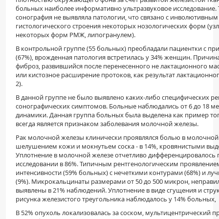
больных наиболее информативно ультразвуковое исследование. Т
сонография не выявляла патологии, что связано с инволютивны
гистологического строения некоторых нозологических форм (уз
некоторых форм РМЖ, липогранулем).
В контрольной группе (55 больных) преобладали пациентки с пр
(67%), врожденная патология встретилась у 34% женщин. Причин
фиброз, развившийся после перенесенного не лактационного масти
или кистозное расширение протоков, как результат лактационного
2).
В данной группе не было выявлено каких-либо специфических р
сонографических симптомов. Больные наблюдались от 6 до 18 ме
динамики. Данная группа больных была выделена как пример того
всегда является признаком заболевания молочной железы.
Рак молочной железы клинически проявлялся болью в молочной 
шелушением кожи и мокнутьем соска - в 14%, кровянистыми выдел
Уплотнение в молочной железе отчетливо дифференцировалось 
исследовании в 86%. Типичным рентгенологическим проявление
интенсивности (59% больных) с нечеткими контурами (68%) и лу
(9%). Микрокальцинаты размерами от 50 до 500 микрон, неправ
выявлены в 21% наблюдений. Уплотнение в виде сгущения и стру
рисунка железистого треугольника наблюдалось у 14% больных,
В 52% опухоль локализовалась за соском, мультицентрический пр