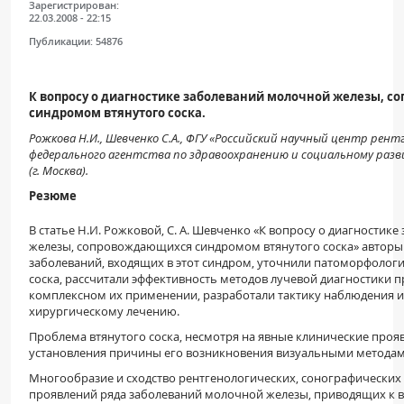
Зарегистрирован:
22.03.2008 - 22:15
Публикации:
54876
К вопросу о диагностике заболеваний молочной железы, 
синдромом втянутого соска.
Рожкова Н.И., Шевченко С.А., ФГУ «Российский научный центр рен
федерального агентства по здравоохранению и социальному раз
(г. Москва).
Резюме
В статье Н.И. Рожковой, С. А. Шевченко «К вопросу о диагностик
железы, сопровождающихся синдромом втянутого соска» авторы
заболеваний, входящих в этот синдром, уточнили патоморфолог
соска, рассчитали эффективность методов лучевой диагностики 
комплексном их применении, разработали тактику наблюдения и
хирургическому лечению.
Проблема втянутого соска, несмотря на явные клинические прояв
установления причины его возникновения визуальными методам
Многообразие и сходство рентгенологических, сонографических
проявлений ряда заболеваний молочной железы, приводящих к в