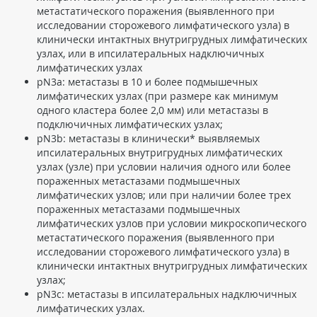
метастатического поражения (выявленного при
исследовании сторожевого лимфатического узла) в
клинически интактных внутригрудных лимфатических
узлах, или в ипсилатеральных надключичных
лимфатических узлах
pN3a: метастазы в 10 и более подмышечных
лимфатических узлах (при размере как минимум
одного кластера более 2,0 мм) или метастазы в
подключичных лимфатических узлах;
pN3b: метастазы в клинически* выявляемых
ипсилатеральных внутригрудных лимфатических
узлах (узле) при условии наличия одного или более
пораженных метастазами подмышечных
лимфатических узлов; или при наличии более трех
пораженных метастазами подмышечных
лимфатических узлов при условии микроскопического
метастатического поражения (выявленного при
исследовании сторожевого лимфатического узла) в
клинически интактных внутригрудных лимфатических
узлах;
pN3c: метастазы в ипсилатеральных надключичных
лимфатических узлах.