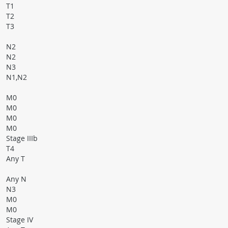
T1
Т2
Т3
N2
N2
N3
N1,N2
M0
M0
M0
M0
Stage IIIb
T4
Any T
Any N
N3
M0
M0
Stage IV