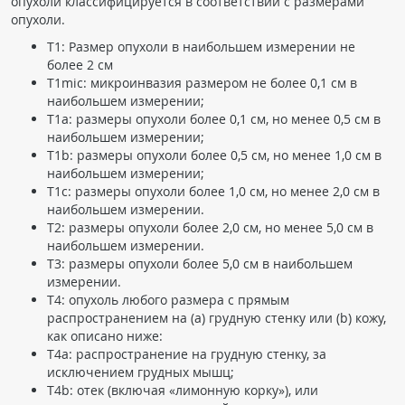
опухоли классифицируется в соответствии с размерами
ПАЦИЕНТАМ
опухоли.
T1: Размер опухоли в наибольшем измерении не
Где пройти обследование
более 2 см
T1mic: микроинвазия размером не более 0,1 см в
Компьютерная томография (КТ)
наибольшем измерении;
Магнитно-резонансная томография (МРТ)
T1a: размеры опухоли более 0,1 см, но менее 0,5 см в
наибольшем измерении;
Спросить врача
T1b: размеры опухоли более 0,5 см, но менее 1,0 см в
наибольшем измерении;
T1c: размеры опухоли более 1,0 см, но менее 2,0 см в
ПОМОЩЬ
наибольшем измерении.
T2: размеры опухоли более 2,0 см, но менее 5,0 см в
наибольшем измерении.
T3: размеры опухоли более 5,0 см в наибольшем
измерении.
T4: опухоль любого размера с прямым
распространением на (а) грудную стенку или (b) кожу,
как описано ниже:
T4a: распространение на грудную стенку, за
исключением грудных мышц;
T4b: отек (включая «лимонную корку»), или