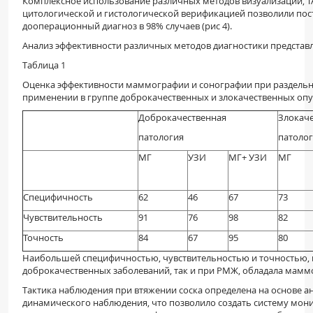
Комплексное использование различных методов визуализации, Т
цитологической и гистологической верификацией позволили по
дооперационный диагноз в 98% случаев (рис 4).
Анализ эффективности различных методов диагностики представле
Таблица 1
Оценка эффективности маммографии и сонографии при раздель
применении в группе доброкачественных и злокачественных оп
Доброкачественная
Злокач
патология
патоло
МГ
УЗИ
МГ+ УЗИ
МГ
Специфичность
62
46
67
73
Чувствительность
91
76
98
82
Точность
84
67
95
80
Наибольшей специфичностью, чувствительностью и точностью, к
доброкачественных заболеваний, так и при РМЖ, обладала мам
Тактика наблюдения при втяжении соска определена на основе а
динамического наблюдения, что позволило создать систему мони