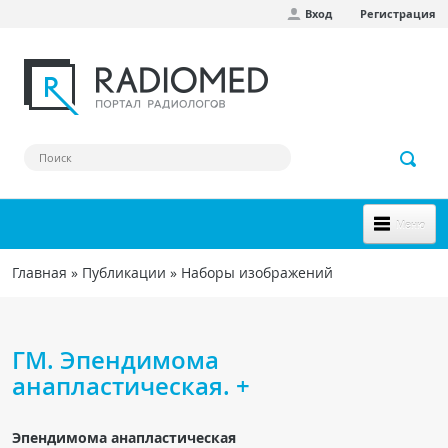
Вход
Регистрация
Перейти к основному содержанию
Меню
НОВОЕ НА САЙТЕ
Главная
»
Публикации
»
Наборы изображений
Вы здесь
СООБЩЕСТВО
Клинические наблюдения
ГМ. Эпендимома
Форум
анапластическая. +
Наш сборник ссылок
Эпендимома анапластическая