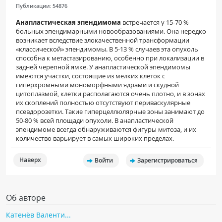
Публикации:
54876
ПАЦИЕНТАМ
Анапластическая эпендимома
встречается у 15-70 %
больных эпендимарными новообразованиями. Она нередко
Где пройти обследование
возникает вследствие злокачественной трансформации
Компьютерная томография (КТ)
«классической» эпендимомы. В 5-13 % случаев эта опухоль
способна к метастазированию, особенно при локализации в
Магнитно-резонансная томография (МРТ)
задней черепной ямке. У анапластической эпендимомы
имеются участки, состоящие из мелких клеток с
Спросить врача
гиперхромными мономорфными ядрами и скудной
цитоплазмой, клетки располагаются очень плотно, и в зонах
их скоплений полностью отсутствуют периваскулярные
ПОМОЩЬ
псевдорозетки. Такие гиперцеллюлярные зоны занимают до
50-80 % всей площади опухоли. В анапластической
эпендимоме всегда обнаруживаются фигуры митоза, и их
количество варьирует в самых широких пределах.
Наверх
Войти
Зарегистрироваться
Об авторе
Катенёв Валенти...