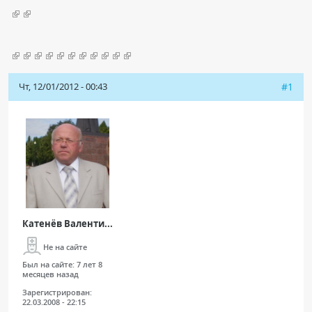
Чат RADIOMED
ОБРАЗОВАНИЕ
Чт, 12/01/2012 - 00:43
Интерактивные задания
#1
Презентации
Публикации
Видео
Журнал "Лучевая диагностика и терапия"
Катенёв Валенти...
Не на сайте
Был на сайте:
7 лет 8
месяцев назад
Зарегистрирован:
КНИЖНЫЙ МАГАЗИН
22.03.2008 - 22:15