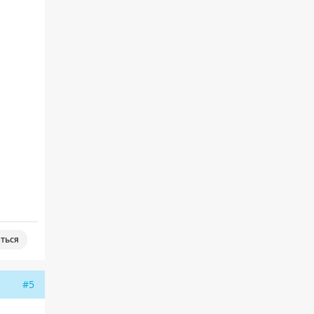
ться
#5