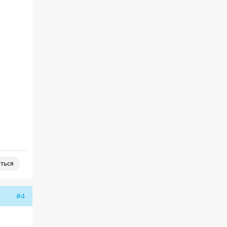
ться
#4