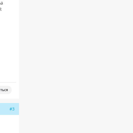
ой
;
ться
#3