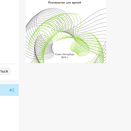
ться
#2