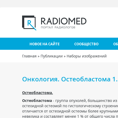
Перейти к основному содержанию
НОВОЕ НА САЙТЕ
СООБЩЕСТВО
ОБ
Главная
»
Публикации
»
Наборы изображений
Вы здесь
Онкология. Остеобластома 1.
Остеобластома.
Остеобластома
- группа опухолей, большинство и
остеоидной остеомой по гистологическому строени
отличается от остеоидной остеомы более крупным
невелика и составляет менее 1 % от общего числа 