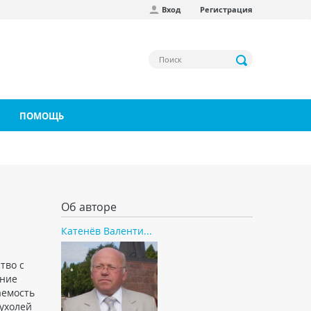
Вход
Регистрация
ПОМОЩЬ
Об авторе
Катенёв Валенти...
тво с
ание
аемость
пухолей