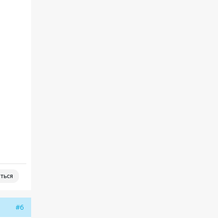
ться
#6