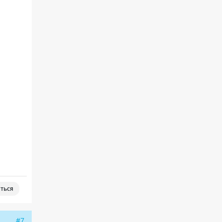
ться
#7