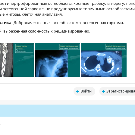
е гипертрофированные остеобласты, костные трабекулы нерегулярн
и остеогенной саркоме, но продуцируемые типичными остеобластами)
ые митозы, клеточная анаплазия.
стика.
Доброкачественная остеобластома, остеогенная саркома.
й; выраженная склонность к рецидивированию.
Войти
Зарегистрирова
.