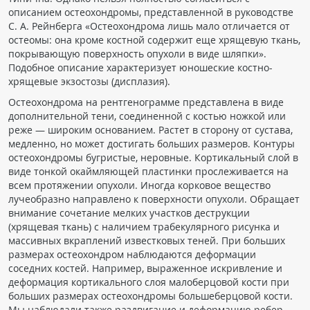
описанием остеохондромы, представленной в руководстве
С. А. Рейнберга «Остеохондрома лишь мало отличается от
остеомы: она кроме костной содержит еще хрящевую ткань,
покрывающую поверхность опухоли в виде шляпки».
Подобное описание характеризует юношеские костно-
хрящевые экзостозы (дисплазия).
Остеохондрома на рентгенограмме представлена в виде
дополнительной тени, соединенной с костью ножкой или
реже — широким основанием. Растет в сторону от сустава,
медленно, но может достигать больших размеров. Контуры
остеохондромы бугристые, неровные. Кортикальный слой в
виде тонкой окаймляющей пластинки прослеживается на
всем протяжении опухоли. Иногда корковое вещество
лучеобразно направлено к поверхности опухоли. Обращает
внимание сочетание мелких участков деструкции
(хрящевая ткань) с наличием трабекулярного рисунка и
массивных вкраплений известковых теней. При больших
размерах остеохондром наблюдаются деформации
соседних костей. Например, выраженное искривление и
деформация кортикального слоя малоберцовой кости при
больших размерах остеохондромы большеберцовой кости.
Мы наблюдали также раздвигание и деформацию ребер