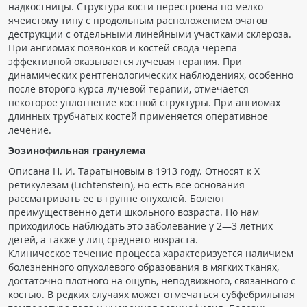
надкостницы. Структура кости перестроена по мелко-
ячеистому типу с продольным расположением очагов
деструкции с отдельными линейными участками склероза.
При ангиомах позвонков и костей свода черепа
эффективной оказывается лучевая терапия. При
динамических рентгенологических наблюдениях, особенно
после второго курса лучевой терапии, отмечается
некоторое уплотнение костной структуры. При ангиомах
длинных трубчатых костей применяется оперативное
лечение.
Эозинофильная гранулема
Описана Н. И. Таратыновым в 1913 году. Относят к Х
ретикулезам (Lichtenstein), но есть все основания
рассматривать ее в группе опухолей. Болеют
преимущественно дети школьного возраста. Но нам
приходилось наблюдать это заболевание у 2—3 летних
детей, а также у лиц среднего возраста.
Клиническое течение процесса характеризуется наличием
болезненного опухолевого образования в мягких тканях,
достаточно плотного на ощупь, неподвижного, связанного с
костью. В редких случаях может отмечаться субфебрильная