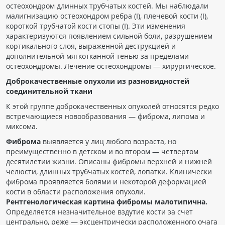
остеохондром длинных трубчатых костей. Мы наблюдали
малигнизацию остеохондром ребра (I), плечевой кости (I),
короткой трубчатой кости стопы (I). Эти изменения
характеризуются появлением сильной боли, разрушением
кортикального слоя, выраженной деструкцией и
дополнительной мягкотканной тенью за пределами
остеохондромы. Лечение остеохондромы — хирургическое.
Доброкачественные опухоли из разновидностей
соединительной ткани
К
этой группе доброкачественных опухолей относятся редко
встречающиеся новообразования — фиброма, липома и
миксома.
Фиброма
выявляется у лиц любого возраста, но
преимущественно в детском и во втором — четвертом
десятилетии жизни. Описаны фибромы верхней и нижней
челюсти, длинных трубчатых костей, лопатки. Клинически
фиброма проявляется болями и некоторой деформацией
кости в области расположения опухоли.
Рентгенологическая картина фибромы малотипична.
Определяется незначительное вздутие кости за счет
центрально, реже — эксцентрически расположенного очага