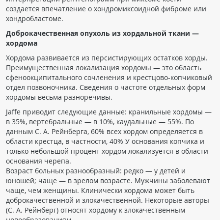
создается впечатление о хондромиксоидной фиброме или
хондробластоме.
Доброкачественная опухоль из хордальной ткани —
хордома
Хордома развивается из персистирующих остатков хорды.
Преимущественная локализация хордомы — это область
сфеноокципитального сочленения и крестцово-копчиковый
отдел позвоночника. Сведения о частоте отдельных форм
хордомы весьма разноречивы.
Jaffe приводит следующие данные: кранильные хордомы —
в 35%, вертебральные — в 10%, каудальные — 55%. По
данным С. А. Рейнберга, 60% всех хордом определяется в
области крестца, в частности, 40% У основания копчика и
только небольшой процент хордом локализуется в области
основания черепа.
Возраст больных разнообразный: редко — у детей и
юношей; чаще — в зрелом возрасте. Мужчины заболевают
чаще, чем женщины. Клинически хордома может быть
доброкачественной и злокачественной. Некоторые авторы
(С. А. Рейнберг) относят хордому к злокачественным
новообразованиям.