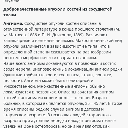
опухоли.
Доброкачественные опухоли костей из сосудистой
ткани
Ангиома.
Сосудистые опухоли костей описаны в
отечественной литературе в конце прошлого столетия (М.
Ф. Матвеев, 1886 и П. И. Дьяконов, 1889). Различают
капиллярные и венозные ангиомы. Макроскопический вид
опухоли различается в зависимости от ее типа, что в
определенной степени сказывается на разнообразии
рентгено-морфологических вариантов ангиом.
Чаще всего ангиомы локализуются в позвонках и костях
свода черепа. Внепозвоночные локализации ангиом редки
(длинные трубчатые кости; кости таза, стопы, лопатки,
челюсти). Ангиома может быть солитарной и
множественной. Множественные ангиомы обычно
локализуются в позвонках. Описаны сочетания ангиом
костей с ангиомами кожи и реже — печени. Возраст
больных, в котором выявляется опухоль, 35—45 лет. В то же
время описаны редкие случаи ангиом в детском и
старческом возрасте. В позвонках людей старческого
возраста при аутопсии нередко находят ангиоматозные
узелки на фоне остеопороза, но они не являются, как