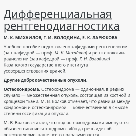
Чат RADIOMED
Дифференциальная
рентгенодиагностика
ОБРАЗОВАНИЕ
М. К. МИХАИЛОВ, Г. И. ВОЛОДИНА, Е. К. ЛАРЮКОВА
Интерактивные задания
Учебное пособие подготовлено кафедрами рентгенологии
Презентации
(зав. кафедрой — проф.
М. К. Михайлов)
и рентгенологии-
Публикации
радиологии (зав кафедрой — проф.
Г. И. Володина)
Казанского государственного института
Видео
усовершенствования врачей.
Журнал "Лучевая диагностика и терапия"
Другие доброкачественные опухоли.
Остеохондрома.
Остеохондрома — одиночная, в редких
случаях — множественная опухоль, состоящая из костной и
хрящевой ткани. М. В. Волков отмечает, что разница между
хондромой и остеохондромой — количественная в смысле
степени оссификации опухоли.
М. В. Волков считает, что под остеохондромами именуются
обызвествившиеся хондромы. «Когда речь идет об
КНИЖНЫЙ МАГАЗИН
остеохондроме, чаще всего подразумевается