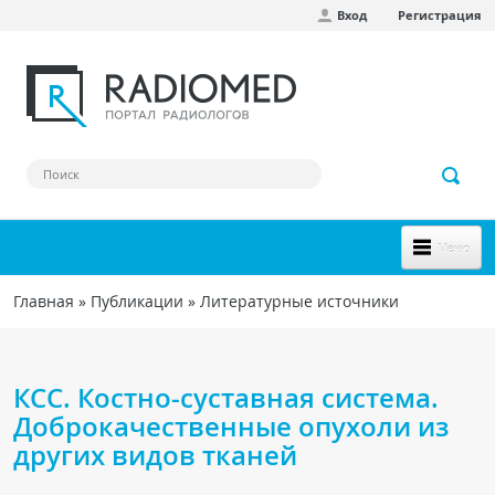
Вход
Регистрация
Перейти к основному содержанию
Меню
НОВОЕ НА САЙТЕ
Главная
»
Публикации
»
Литературные источники
Вы здесь
СООБЩЕСТВО
Клинические наблюдения
КСС. Костно-суставная система.
Форум
Доброкачественные опухоли из
других видов тканей
Наш сборник ссылок