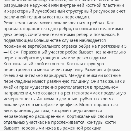
разрушение наружной или внутренней костной пластинки
и характерный лучеобразный структурный рисунок за счет
различной толщины костных перекладин.
Реже гемангиома может локализоваться в ребрах. Как
правило, поражается одно ребро, но описаны гемангиомы
двух ребер, сочетание гемангиомы ребер и позвонков. В
подавляющем большинстве случаев наблюдается
поражение вертебрального отрезка ребра на протяжении 5
—10 см. Пораженный участок ребра бывает незначительно
веретенообразно утолщенным или резко вздутым.
Кортикальный слой истончен. Костная структура
перестроена по мелко-ячеистому типу. Размеры и форма
ячеек значительно варьируют. Между ячейками костные
перекладины имеют различную толщину. Они так же, как и
ячейки преимущественно располагаются в продольном
направлении, что создает на рентгенограммах продольную
исчерченность. Ангиома в длинных трубчатых костях
локализуется в метафизе и диафизе. Может поражаться
весь длинник диафиза, который представляется
неравномерно расширенным. Кортикальный слой на
отдельных участках не прослеживается, контуры кости
бывают неровными из-за выраженной реакции