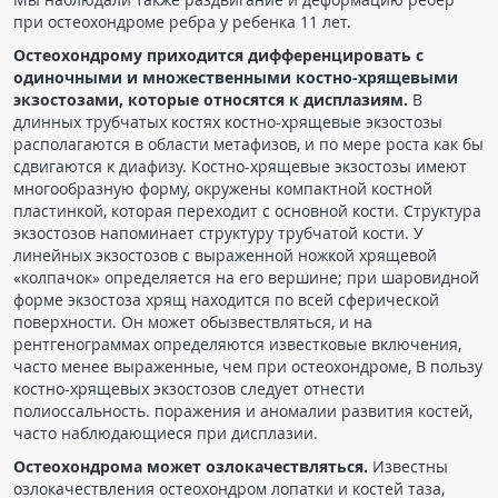
при остеохондроме ребра у ребенка 11 лет.
Остеохондрому приходится дифференцировать с
одиночными и множественными костно-хрящевыми
экзостозами, которые относятся к дисплазиям.
В
длинных трубчатых костях костно-хрящевые экзостозы
располагаются в области метафизов, и по мере роста как бы
сдвигаются к диафизу. Костно-хрящевые экзостозы имеют
многообразную форму, окружены компактной костной
пластинкой, которая переходит с основной кости. Структура
экзостозов напоминает структуру трубчатой кости. У
линейных экзостозов с выраженной ножкой хрящевой
«колпачок» определяется на его вершине; при шаровидной
форме экзостоза хрящ находится по всей сферической
поверхности. Он может обызвествляться, и на
рентгенограммах определяются известковые включения,
часто менее выраженные, чем при остеохондроме, В пользу
костно-хрящевых экзостозов следует отнести
полиоссальность. поражения и аномалии развития костей,
часто наблюдающиеся при дисплазии.
Остеохондрома может озлокачествляться.
Известны
озлокачествления остеохондром лопатки и костей таза,