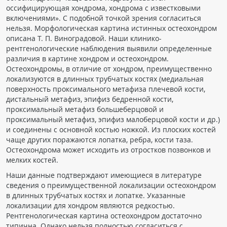
оссифицирующая хондрома, хондрома с известковыми
ПАЦИЕНТАМ
включениями». С подобной точкой зрения согласиться
нельзя. Морфологическая картина истинных остеохондром
Где пройти обследование
описана Т. П. Виноградовой. Наши клинико-
рентгенологические наблюдения выявили определенные
Компьютерная томография (КТ)
различия в картине хондром и остеохондром.
Магнитно-резонансная томография (МРТ)
Остеохондромы, в отличие от хондром, преимущественно
локализуются в длинных трубчатых костях (медиальная
Спросить врача
поверхность проксимального метафиза плечевой кости,
дистальный метафиз, эпифиз бедренной кости,
ПОМОЩЬ
проксимальный метафиз большеберцовой и
проксимальный метафиз, эпифиз малоберцовой кости и др.)
и соединены с основной костью ножкой. Из плоских костей
чаще других поражаются лопатка, ребра, кости таза.
Остеохондрома может исходить из отростков позвонков и
мелких костей.
Наши данные подтверждают имеющиеся в литературе
сведения о преимущественной локализации остеохондром
в длинных трубчатых костях и лопатке. Указанные
локализации для хондром являются редкостью.
Рентгенологическая картина остеохондром достаточно
типична. Однако нельзя полностью согласиться с