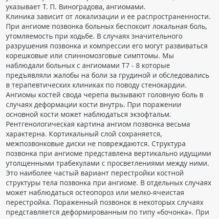
указывает Т. П. Виноградова, ангиомами.
Клиника зависит от локализации и ее распространенности.
При ангиоме позвонка больных беспокоит локальная боль,
утомляемость при ходьбе. В случаях значительного
разрушения позвонка и компрессии его могут развиваться
корешковые или спинномозговые симптомы. Мы
наблюдали больных с ангиомами Т7 - 8 которые
предъявляли жалобы на боли за грудиной и обследовались
в терапевтических клиниках по поводу стенокардии.
Ангиомы костей свода черепа вызывают головную боль в
случаях деформации кости внутрь. При поражении
основной кости может наблюдаться экзофтальм.
Рентгенологическая картина ангиом позвонка весьма
характерна. Кортикальный слой сохраняется,
межпозвонковые диски не повреждаются. Структура
позвонка при ангиоме представлена вертикально идущими
утолщенными трабекулами с просветлениями между ними.
Это наиболее частый вариант перестройки костной
структуры тела позвонка при ангиоме. В отдельных случаях
может наблюдаться остеопороз или мелко-ячеистая
перестройка. Пораженный позвонок в некоторых случаях
представляется деформированным по типу «бочонка». При