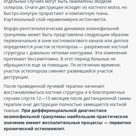
отдельных случаях могут быть окаймлены ободком
склероза. Очаги деструкции исходят из костного мозга, но
быстро изнутри прорастают и компактную ткань.
Кортикальный слой неравномерно истончается.
Морфо-рентгенологическая динамика эозинофильной
гранулемы может быть представлена следующим образом:
первоначально в зоне костномозгового канала или диплоэ
определяется участок остеопороза — разрежение костной
структуры с довольно четкими контурами. Эти изменения
протекают бессимптомно. В этот период больные не
обращаются еще за помощью. По истечении времени,
участок остеопороза сменяет развившийся участок
деструкции.
После проведенной лучевой терапии начинает
восстанавливаться костная структура и в благоприятных
случаях спустя 12—13 месяцев после дистанционной гамма-
терапии очаг деструкции полностью замещается костной
тканью.
При дифференциальной диагностике
эозинофильной гранулемы наибольшее практическое
значение имеют воспалительные процессы — первично
хронический остеомиелит.