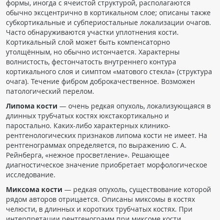
формы, иногда с ячеистой структурой, располагаются
обычно эксцентрично в кортикальном слое; описаны также
субкортикальные и субпериостальные локализации очагов.
Часто обнаруживаются участки уплотнения кости.
Кортикальный слой может быть компенсаторно
утолщённым, но обычно истончается. Характерны
волнистость, фестончатость внутреннего контура
кортикального слоя и симптом «матового стекла» (структура
очага). Течение фибром доброкачественное. Возможен
патологический перелом.
Липома кости
— очень редкая опухоль, локализующаяся в
длинных трубчатых костях юкстакортикально и
паростально. Каких-либо характерных клинико-
рентгенологических признаков липома кости не имеет. На
рентгенограммах определяется, по выражению С. А.
Рейнберга, «нежное просветление». Решающее
диагностическое значение приобретает морфологическое
исследование.
Миксома кости
— редкая опухоль, существование которой
рядом авторов отрицается. Описаны миксомы в костях
челюсти, в длинных и коротких трубчатых костях. При
интерпретации рентгенограмм при миксоме кости