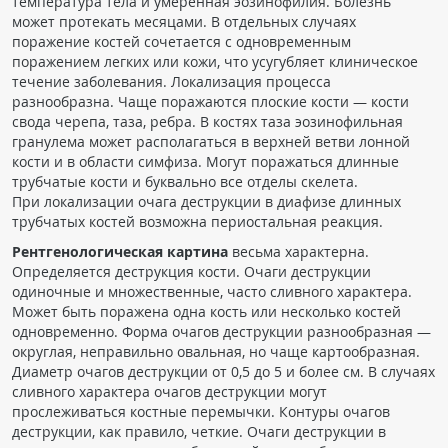
температура тела и
умеренная эозинофилия. Болезнь
может протекать месяцами. В отдельных случаях
поражение костей сочетается с одновременным
поражением легких или кожи, что усугубляет клиническое
течение заболевания. Локализация процесса
разнообразна. Чаще поражаются плоские кости — кости
свода черепа, таза, ребра. В костях таза эозинофильная
гранулема может располагаться в верхней ветви лонной
кости и в области симфиза. Могут поражаться длинные
трубчатые кости и буквально все отделы скелета.
При
локализации очага деструкции в диафизе длинных
трубчатых костей возможна периостальная реакция.
Рентгенологическая картина
весьма характерна.
Определяется деструкция кости. Очаги деструкции
одиночные и
множественные, часто сливного характера.
Может быть поражена одна кость или несколько костей
одновременно. Форма очагов деструкции разнообразная —
округлая, неправильно овальная, но чаще картообразная.
Диаметр очагов деструкции от 0,5 до 5 и более см. В случаях
сливного характера очагов деструкции могут
прослеживаться костные перемычки. Контуры очагов
деструкции, как правило, четкие. Очаги деструкции в