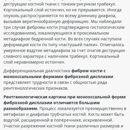
деструкции костной ткани с тонким рисунком трабекул.
Кортикальный слой истончен, но не прерывается. Иногда
опухоль распространяется по всему длиннику диафиза,
вызывая веретенообразную деформацию. Мы наблюдали
три случая фибромы кости (подтверждено гистологическим
исследованием), локализующиеся в проксимальном
метадиафизе бедренной кости. Во всех случаях наступила
деформация кости по типу «пастушьей палки». Отмечалось
умеренное вздутие метадиафиза за счет очагов деструкции
сливного характера с наличием трабекул. Кортикальный
слой неравномерно истончен.
Дифференциальная диагностика
фибром кости с
монооссальными формами фиброзной дисплазии
представляет трудности в связи с общностью ряда
рентгенологических признаков.
Рентгенологическая картина при монооссальной форме
фиброзной дисплазии отличается большим
разнообразием.
Процесс локализуется преимущественно в
метафизах и диафизах трубчатых костей. Кость может быть
вздутой, расширенной в поперечнике, искривленной.
Участки разрежения костной ткани различных размеров и