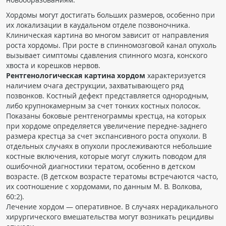
Хордомы могут достигать больших размеров, особенно при
их локализации в каудальном отделе позвоночника.
Клиническая картина во многом зависит от направления
роста хордомы. При росте в спинномозговой канал опухоль
вызывает симптомы сдавления спинного мозга, конского
хвоста и корешков нервов.
Рентгенологическая картина хордом
характеризуется
наличием очага деструкции, захватывающего ряд
позвонков. Костный дефект представляется однородным,
либо крупнокамерным за счет тонких костных полосок.
Показаны боковые рентгенограммы крестца, на которых
при хордоме определяется увеличение передне-заднего
размера крестца за счет экспансивного роста опухоли. В
отдельных случаях в опухоли прослеживаются небольшие
костные включения, которые могут служить поводом для
ошибочной диагностики тератом, особенно в детском
возрасте. (В детском возрасте тератомы встречаются часто,
их соотношение с хордомами, по данным М. В. Волкова,
60:2).
Лечение хордом — оперативное. В случаях нерадикального
хирургического вмешательства могут возникать рецидивы