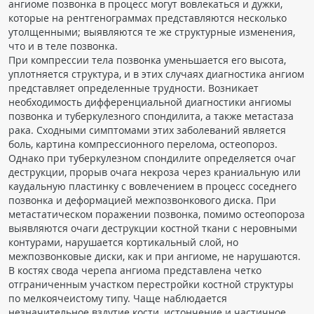
ангиоме позвонка в процесс могут вовлекаться и дужки,
которые на рентгенограммах представляются несколько
утолщенными; выявляются те же структурные изменения,
что и в теле позвонка.
При компрессии тела позвонка уменьшается его высота,
уплотняется структура, и в этих случаях диагностика ангиом
представляет определенные трудности. Возникает
необходимость дифференциальной диагностики ангиомы
позвонка и туберкулезного спондилита, а также метастаза
рака. Сходными симптомами этих заболеваний является
боль, картина компрессионного перелома, остеопороз.
Однако при туберкулезном спондилите определяется очаг
деструкции, прорыв очага некроза через краниальную или
каудальную пластинку с вовлечением в процесс соседнего
позвонка и деформацией межпозвонкового диска. При
метастатическом поражении позвонка, помимо остеопороза
выявляются очаги деструкции костной ткани с неровными
контурами, нарушается кортикальный слой, но
межпозвонковые диски, как и при ангиоме, не нарушаются.
В костях свода черепа ангиома представлена четко
отграниченным участком перестройки костной структуры
по мелкоячеистому типу. Чаще наблюдается
незначительное вздутие кости, истончение и частичное