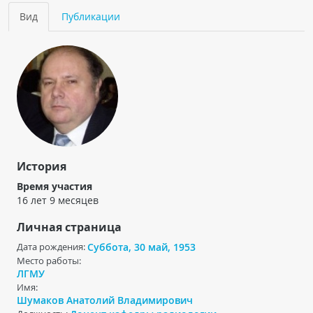
Чат RADIOMED
Вид
(активная
Публикации
Главные вкладки
вкладка)
ОБРАЗОВАНИЕ
Интерактивные задания
Презентации
Публикации
Видео
История
Журнал "Лучевая диагностика и терапия"
Время участия
16 лет 9 месяцев
Личная страница
Дата рождения:
Суббота, 30 май, 1953
Место работы:
ЛГМУ
Имя:
КНИЖНЫЙ МАГАЗИН
Шумаков Анатолий Владимирович