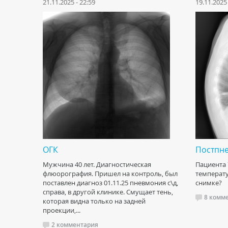
21.11.2025 - 22:59
19.11.2025 
ОГК
Постпн
Мужчина 40 лет. Диагностическая
Пациента 
флюорография. Пришел на контроль, был
температур
поставлен диагноз 01.11.25 пневмония с\д,
снимке?
справа, в другой клинике. Смущает тень,
8 комм
которая видна только на задней
проекции,...
2 комментария