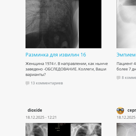
Разминка для извилин 16
Эмпием
Женщина 1974 г. В направлении, как нынче
Пациент 4
заведено -ОБСЛЕДОВАНИЕ. Коллеги, Ваши
более 7 дн
варианты?
8 комм
13 комментариев
dioxide
сер
18.12.2025 - 12:21
18.12.2025 