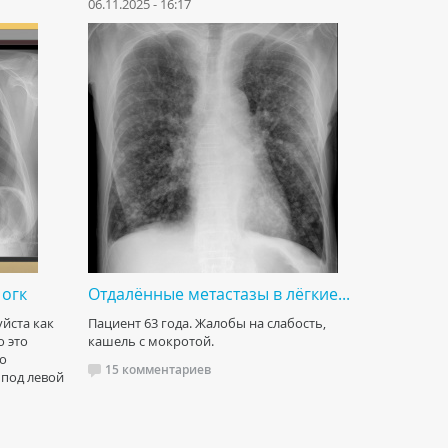
06.11.2025 - 16:17
 огк
Отдалённые метастазы в лёгкие...
йста как
Пациент 63 года. Жалобы на слабость,
о это
кашель с мокротой.
ко
15 комментариев
 под левой