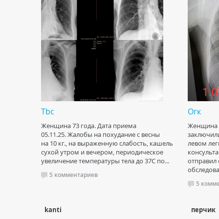
Tbc
Огк
Женщина 73 года. Дата приема
Женщина 1
05.11.25. Жалобы на похудание с весны
заключил
на 10 кг., на выраженную слабость, кашель
левом лег
сухой утром и вечером, периодическое
консульта
увеличение температуры тела до 37С по...
отправил е
обследовал
5 комментариев
5 комм
kanti
перчик