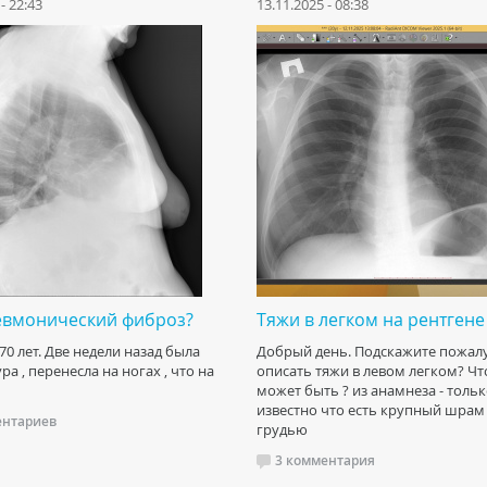
- 22:43
13.11.2025 - 08:38
евмонический фиброз?
Тяжи в легком на рентгене
70 лет. Две недели назад была
Добрый день. Подскажите пожалу
а , перенесла на ногах , что на
описать тяжи в левом легком? Чт
может быть ? из анамнеза - толь
известно что есть крупный шрам
ентариев
грудью
3 комментария