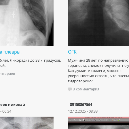
а плевры.
ОГК
6 лет. Лихорадка до 38,7 градусов,
Мужчина 28 лет, по направлению
ей.
терапевта, снимок получился не 
Как думаете коллеги, можно с
ентариев
уверенностью сказать, что пнев
гидроторокс?
3 комментария
геев николай
89150867564
- 06:34
12.12.2025 - 08:33