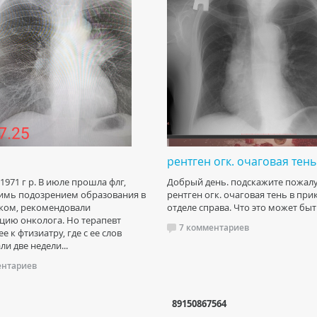
рентген огк. очаговая тень 
971 г р. В июле прошла флг,
Добрый день. подскажите пожалу
имь подозрением образования в
рентген огк. очаговая тень в пр
ком, рекомендовали
отделе справа. Что это может быт
цию онколога. Но терапевт
7 комментариев
е к фтизиатру, где с ее слов
и две недели...
ентариев
89150867564