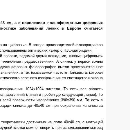
5х43 см, а с появлением полноформатных цифровых
ностике заболеваний легких в Европе считается
в на цифровые. В лагере производителей флюорографов
использованием оптических камер с ПЗС-матрицами.
кой повозки, ведомой двумя лошадьми, «новые цифровые»
х пленочные предшественники. А снимок у первой волны
оделицифровых флюорографов имели пространственное
значениях, о так называемой частоте Найквиста, которая
птического переноса изображения со светящегося экрана
зображения 1024х1024 пиксела. То есть вся область
дна пара линий (линия и пробел до следующей линии). То
о всей поверхности изображения 390х390 мм. То есть в
ощади снимка до 40х40 см при сохранении количества
о теоретически достижимо на поле 40х40 см с матрицей
грудной клетки можно говорить при использовании матриц