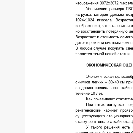
изображения 3072х3072 пиксел
Увеличение размера ПЗС
нагрузки, которая должна во
1024х1024 пиксела. Возраста
изображения), что становится 
но восстановить потерянную 
Возрастает и стоимость самог
детектором или системы компь
В любом случае покупать спе
является темой нашей статьи.
ЭКОНОМИЧЕСКАЯ ОЦЕ
Экономическая целесооб
снимков легких – 30х40 см при
созданию специального кабине
течение 10 лет.
Как показывают статисти
При таких загрузках по
рентгеновский кабинет проя
существующего стационарного
ставку рентгенолога кабинета
У такого решения есть 
информативный, но аналоговый 