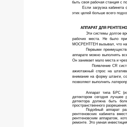
быть своя рабочая станция с 
Если загрузка кабинета
этих целей больше всего подхо
АППАРАТ ДЛЯ РЕНТГЕН
Эти системы долгое вр
рабочих места. Не было пр
МОСРЕНТГЕН вызывал, что наз
Первыми преимуществ
аппарате можно выполнять вс
Он занимает мало места и чре
Появление CR систем, а п
ажиотажный спрос на штатив
внимание на форму штанги, с
позволяют выполнить латеропро
Аппарат типа БРС (и
детектором сегодня лучшее 
детектора должна быть бол
пространственного разрешения
Подобный аппарат р
рентгеновских кабинета вме
рентгеновским аппаратом, кот
ремонте. Это умная инвестици