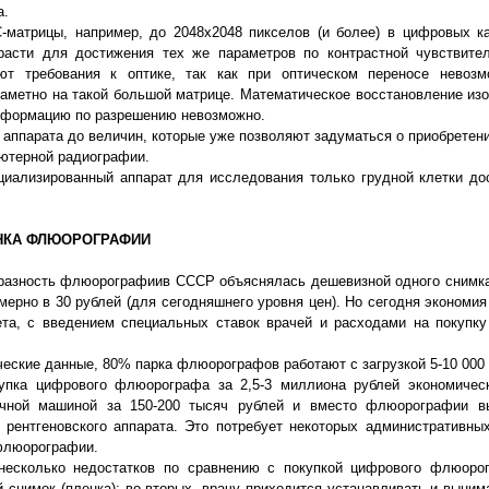
а.
-матрицы, например, до 2048х2048 пикселов (и более) в цифровых ка
зрасти для достижения тех же параметров по контрастной чувствите
ют требования к оптике, так как при оптическом переносе невозм
заметно на такой большой матрице. Математическое восстановление изо
информацию по разрешению невозможно.
о аппарата до величин, которые уже позволяют задуматься о приобрете
ютерной радиографии.
циализированный аппарат для исследования только грудной клетки до
НКА ФЛЮОРОГРАФИИ
разность флюорографиив СССР объяснялась дешевизной одного снимка 
мерно в 30 рублей (для сегодняшнего уровня цен). Но сегодня экономи
та, с введением специальных ставок врачей и расходами на покупку
ческие данные, 80% парка флюорографов работают с загрузкой 5-10 000 с
купка цифрового флюорографа за 2,5-3 миллиона рублей экономичес
вочной машиной за 150-200 тысяч рублей и вместо флюорографии в
 рентгеновского аппарата. Это потребует некоторых административны
 флюорографии.
несколько недостатков по сравнению с покупкой цифрового флюорог
снимок (пленка); во-вторых, врачу приходится устанавливать и вынимат