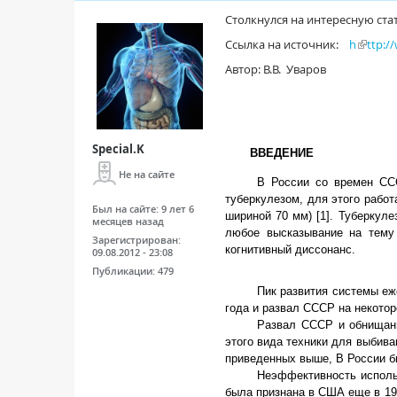
Столкнулся на интересную ста
Ссылка на источник:
h
ttp:/
Автор: В.В. Уваров
Special.K
ВВЕДЕНИЕ
Не на сайте
В России со времен ССС
туберкулезом, для этого рабо
Был на сайте:
9 лет 6
шириной 70 мм) [1]. Туберкул
месяцев назад
любое высказывание на тему
Зарегистрирован:
когнитивный диссонанс.
09.08.2012 - 23:08
Публикации:
479
Пик развития системы еж
года и развал СССР на некото
Развал СССР и обнищани
этого вида техники для выбив
приведенных выше, В России б
Неэффективность испол
была признана в США еще в 197