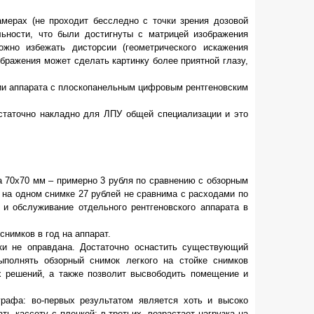
мерах (не проходит бесследно с точки зрения дозовой
льности, что были достигнуты с матрицей изображения
ожно избежать дисторсии (геометрического искажения
бражения может сделать картинку более приятной глазу,
нии аппарата с плоскопанельным цифровым рентгеновским
статочно накладно для ЛПУ общей специализации и это
70х70 мм – примерно 3 рубля по сравнению с обзорным
я на одном снимке 27 рублей не сравнима с расходами по
 и обслуживание отдельного рентгеновского аппарата в
нимков в год на аппарат.
ки не оправдана. Достаточно оснастить существующий
ыполнять обзорный снимок легкого на стойке снимков
х решений, а также позволит высвободить помещение и
рафа: во-первых результатом является хоть и высоко
ь кассету с пленкой; в-третьих, возрастает нагрузка на