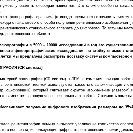
о уметь управлять очередью пациентов. Это сложно особенно когда с
м.
вого флюорографа сравнима (а иногда превышает) стоимость системы 
хода от аналогового способа получения рентгеновского изображения (п
ентгеновского стационарного аппарата до цифрового. То есть мы наст
 рентгеновского кабинета.
флюорографии в 5000 – 1000
0
исследований в год его существовани
евести флюорографические исследования на стойку снимков стац
летки мы предлагаем расмотреть поставку системы компьютерной
ГРАФИЯ (
CR
система)
ютерной радиографии (CR систем) в ЛПУ не изменяет принцип работы 
т с рентгеновской пленкой используются кассеты с запоминающим люм
ер, оцифровщик), который считывает скрытое изображение (лазером)
егко заменятся на новую через несколько лет работы. Стоимость замены
беспечивает получение цифрового изображения размером до 35х4
одов рентгенографии обычно вызывает увеличение количества обслед
этого все врачи, использующие цифровые рентгеновские снимки должны 