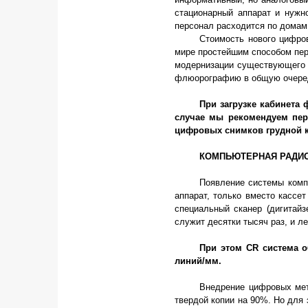
стационарный аппарат и нужн
персонал расходится по дома
Стоимость нового цифро
мире простейшим способом пере
модернизации существующего р
флюорографию в общую очередь
При загрузке кабинета 
случае мы рекомендуем пер
цифровых снимков грудной к
КОМПЬЮТЕРНАЯ РАДИО
Появление системы компь
аппарат, только вместо кассе
специальный сканер (дигитайз
служит десятки тысяч раз, и л
При этом
CR
система о
линий/мм.
Внедрение цифровых мет
твердой копии на 90%. Но для 