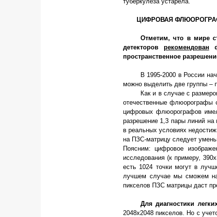
туберкулеза устарела.
ЦИФРОВАЯ ФЛЮОРОГРА
Отметим, что в мире 
детекторов
рекомендован
ф
пространственное разрешени
В 1995-2000 в России н
можно выделить две группы – 
Как и в случае с размер
отечественные флюорографы сн
цифровых флюорографов имел
разрешение 1,3 пары линий на 
в реальных условиях недостижи
на ПЗС-матрицу следует умень
Поясним: цифровое изображе
исследования (к примеру, 390х
есть 1024 точки могут в лучш
лучшем случае мы сможем наб
пикселов ПЗС матрицы даст пр
Для диагностики легки
2048х2048 пикселов. Но с учет