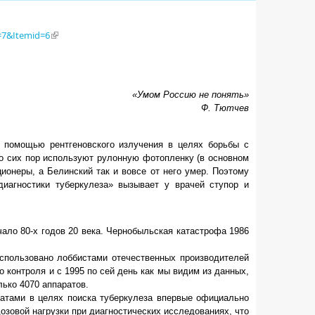
d=7&Itemid=6
«Умом Россию не понять»
Ф
.
Тютчев
 помощью рентгеновского излучения в целях борьбы с
о сих пор используют рулонную фотопленку (в основном
ионеры, а Белинский так и вовсе от него умер. Поэтому
иагностики туберкулеза» вызывает у врачей ступор и
ало 80-х годов 20 века. Чернобыльская катастрофа 1986
спользовано лоббистами отечественных производителей
контроля и с 1995 по сей день как мы видим из данных,
ько 4070 аппаратов.
ратами в целях поиска туберкулеза впервые официально
озовой нагрузки при диагностических исследованиях, что