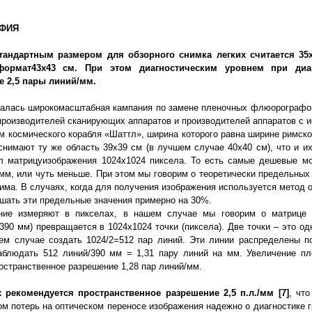
ФИЯ
стандартным размером для обзорного снимка легких считается 3
ормат
43х43 см. При этом диагностическим уровнем при диаг
е 2,5 пары линий/мм.
ачалась широкомасштабная кампания по замене пленочных флюорографо
производителей сканирующих аппаратов и производителей аппаратов с 
ом космического корабля «Шаттл», ширина которого равна ширине римс
имают ту же область 39х39 см (в лучшем случае 40х40 см), что и и
 матрицуизображения 1024х1024 пиксела. То есть самые дешевые м
мм, или чуть меньше. При этом мы говорим о теоретически предельных 
ма. В случаях, когда для получения изображения используется метод о
шать эти предельные значения примерно на 30%.
ние измеряют в пикселах, в нашем случае мы говорим о матрице и
390 мм) превращается в 1024х1024 точки (пиксела). Две точки – это о
ем случае создать 1024/2=512 пар линий. Эти линии распределены п
людать 512 линий/390 мм = 1,31 пару линий на мм. Увеличение пл
остранственное разрешение 1,28 пар линий/мм.
х рекомендуется пространственное разрешение 2,5 п.л./мм
[7]
, чт
ом потерь на оптическом переносе изображения надежно о диагностике 