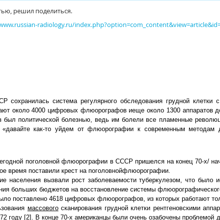
тью, решил поделиться.
/www.russian-radiology.ru/index.php?option=com_content&view=article&i
Р сохранилась система регулярного обследования грудной клетки с
тают около 4000 цифровых флюорографов иеще около 1300 аппаратов д
ез был политической болезнью, ведь им болели все пламенные революц
 «давайте как-то уйдем от флюорографии к современным методам д
егодной поголовной флюорографии в СССР пришелся на конец 70-х/ нач
рое время поставили крест на поголовнойфлюорографии.
е населения вызвали рост заболеваемости туберкулезом, что было и
ания больших бюджетов на восстановление системы флюорографического 
ыло поставлено 4618 цифровых флюорографов, из которых работают тол
ьзования
массового
сканирования грудной клетки рентгеновскими аппа
2 году [2]. В конце 70-х американцы были очень озабочены проблемой д