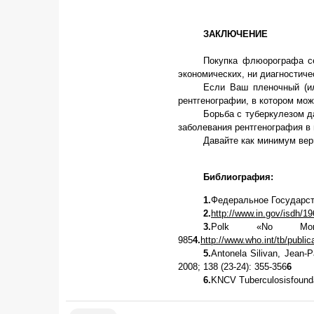
ЗАКЛЮЧЕНИЕ
Покупка флюорографа се
экономических, ни диагностиче
Если Ваш пленочный (и
рентгенографии, в котором мож
Борьба с туберкулезом д
заболевания рентгенография в 
Давайте как минимум вер
Библиография:
1.
Федеральное Государст
2.
http://www.in.gov/isdh/1
3.
Polk «No More
985
4.
http://www.who.int/tb/publ
5.
Antonela Silivan, Jean-
2008; 138 (23-24): 355-356
6
6.
KNCV Tuberculosisfounda