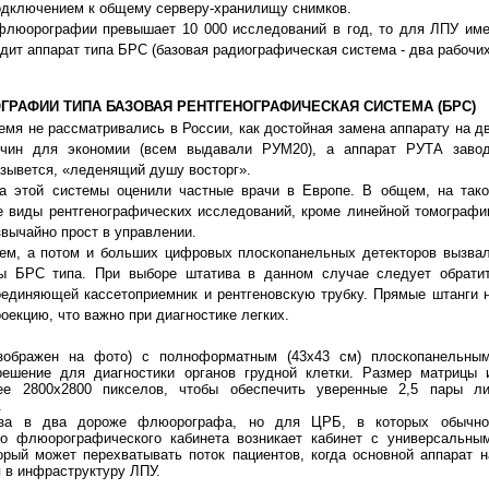
подключением к общему серверу-хранилищу снимков.
 флюорографии превышает 10 000 исследований в год, то для ЛПУ име
дит аппарат типа БРС (базовая радиографическая система - два рабочих
ОГРАФИИ ТИПА БАЗОВАЯ РЕНТГЕНОГРАФИЧЕСКАЯ СИСТЕМА (БРС
)
емя не рассматривались в России, как достойная замена аппарату на д
ичин для экономии (всем выдавали РУМ20), а аппарат РУТА заво
ывется, «леденящий душу восторг».
а этой системы оценили частные врачи в Европе. В общем, на так
е виды рентгенографических исследований, кроме линейной томографи
звычайно прост в управлении.
отом и больших цифровых плоскопанельных детекторов вызва
ы БРС типа. При выборе штатива в данном случае следует обрати
оединяющей кассетоприемник и рентгеновскую трубку. Прямые штанги 
екцию, что важно при диагностике легких.
зображен на фото) с полноформатным (43х43 см) плоскопанельны
решение для диагностики органов грудной клетки. Размер матрицы 
ее 2800х2800 пикселов, чтобы обеспечить уверенные 2,5 пары л
.
аза в два дороже флюорографа, но для ЦРБ, в которых обычно
сто флюорографического кабинета возникает кабинет с универсальн
орый может перехватывать поток пациентов, когда основной аппарат н
я в инфраструктуру ЛПУ.