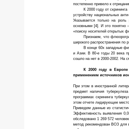
постепенно привело к отрицан
К 2000 году от скрининг
устройству национальных анти-
Указывается только на роль 
основными [4]. И это понятно
«поиску носителей открытых ф
Признаем, что флюорогр
широкого распространения по 
В конце 60х западные ф
и Азии. В 80-е годы 20 века
сошло на нет в 2000-2002. На
К 2000 году в Европ
применением источников ио
При этом в иностранной литер
предмет наличия туберкулеза 
программах скрининга туберку
этом отчете лидирующее место
Приведем данные из статистич
Эффективность выявления 0,0
обследовано 1 269 572 человек
метод рекомендован ВОЗ для в