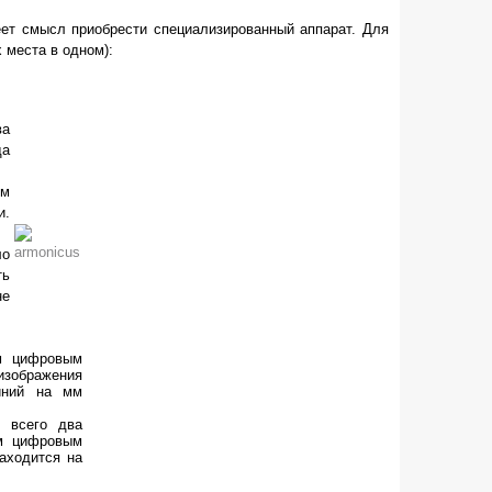
ет смысл приобрести специализированный аппарат. Для
 места в одном):
ва
да
ом
и.
ло
ть
не
м цифровым
изображения
иний на мм
 всего два
ым цифровым
аходится на