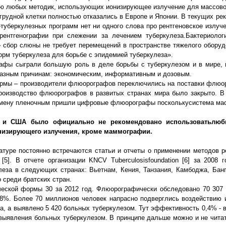
ию любых методик, использующих ионизирующее излучение для массовог
а грудной клетки полностью отказались в Европе и Японии. В текущих 
туберкулезных программ нет ни одного слова про рентгеновское излуче
рентгенографии при слежении за лечением туберкулеза.Бактериолог
 – сбор слюны не требует перемещений в пространстве тяжелого обору
орм туберкулеза для борьбе с эпидемией туберкулеза».
афы сыграли большую роль в деле борьбы с туберкулезом и в мире, и
разным причинам: экономическим, информативным и дозовым.
ирмы – производители флюорографов переключились на поставки флюо
 производство флюорографов в развитых странах мира было закрыто. 
 смену пленочным пришли цифровые флюорографы посколькусистема масс
е и США было официально не рекомендовано использовать
люб
низирующего излучения, кроме маммографии.
атуре постоянно встречаются статьи и отчеты о применении методов р
[5]. В отчете организации KNCV Tuberculosisfoundation [6] за 2008 
леза в следующих странах: Вьетнам, Кения, Танзания, Камбоджа, Банг
 среди братских стран.
еской формы 30 за 2012 год. Флюорографически обследовано 70 307 
8%. Более 70 миллионов человек напрасно подверглись воздействию и
а, а выявлено 5 420 больных туберкулезом. Тут эффективность 0,4% - 
ыявления больных туберкулезом. В принципе дальше можно и не читат