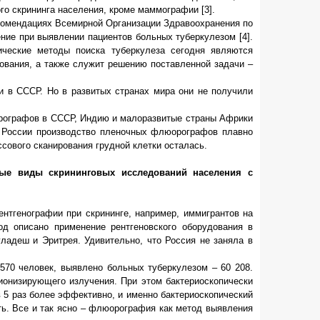
о скрининга населения, кроме маммографии [3].
рекомендациях Всемирной Организации Здравоохранения по
ние при выявлении пациентов больных туберкулезом [4].
ические методы поиска туберкулеза сегодня являются
дования, а также служит решению поставленной задачи –
 в СССР. Но в развитых странах мира они не получили
рографов в СССР, Индию и малоразвитые страны Африки
В России производство пленочных флюорографов плавно
ового сканирования грудной клетки осталась.
ые виды скрининговых исследований населения с
ентгенографии при скрининге, например, иммигрантов на
год описано применение рентгеновского оборудования в
ладеш и Эритрея. Удивительно, что Россия не заняла в
570 человек, выявлено больных туберкулезом – 60 208.
онизирующего излучения. При этом бактериоскопически
в 5 раз более эффективно, и именно бактериоскопический
ь. Все и так ясно – флюорография как метод выявления