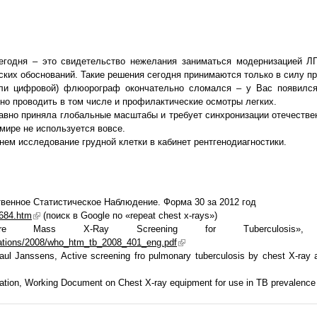
годня – это свидетельство нежелания заниматься модернизацией ЛП
ских обоснований. Такие решения сегодня принимаются только в силу п
ли цифровой) флюорограф окончательно сломался – у Вас появился
но проводить в том числе и профилактические осмотры легких.
авно приняла глобальные масштабы и требует синхронизации отечестве
мире не используется вовсе.
нем исследование грудной клетки в кабинет рентгенодиагностики.
венное Статистическое Наблюдение. Форма 30 за 20
12
год
9684.htm
(поиск в Google по «repeat chest x-rays»)
 Mass X-Ray Screening for Tuberculosis», C
ications/2008/who_htm_tb_2008_401_eng.pdf
Paul Janssens, Active screening fro pulmonary tuberculosis by chest X-
tion, Working Document on Chest X-ray equipment for use in TB prevalence