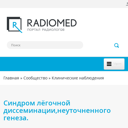
Перейти к основному содержанию
Меню
НОВОЕ НА САЙТЕ
Главная
»
Сообщество
»
Клинические наблюдения
Вы здесь
СООБЩЕСТВО
Клинические наблюдения
Синдром лёгочной
Форум
диссеминации,неуточненного
генеза.
Наш сборник ссылок