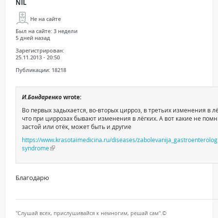
NIL
Не на сайте
Был на сайте:
3 недели
5 дней назад
Зарегистрирован:
25.11.2013 - 20:50
Публикации:
18218
И.Бондаренко
wrote:
Во первых задыхается, во-вторых цирроз, в третьих изменения в лёг
что при циррозах бывают изменения в лёгких. А вот какие не пом
застой или отёк, может быть и другие
https://www.krasotaimedicina.ru/diseases/zabolevanija_gastroenterolo
syndrome
Благодарю
"Слушай всех, прислушивайся к немногим, решай сам".©