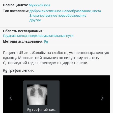
Пол пациента:
Чат RADIOMED
Мужской пол
Тип патологии:
Доброкачественное новообразование, киста
Злокачественное новообразование
ОБРАЗОВАНИЕ
Другое
Область исследования:
Интерактивные задания
Грудная клетка и верхние дыхательные пути
Презентации
Методы исследования:
Rg
Публикации
Пациент 45 лет. Жалобы на слабость, умеренновыраженную
Видео
одышку. Многолетний анамнез по вирусному гепатиту
Журнал "Лучевая диагностика и терапия"
С, последний год с переходом в цирроз печени.
Rg-графия лёгких.
КНИЖНЫЙ МАГАЗИН
Rg-графия лёгких.