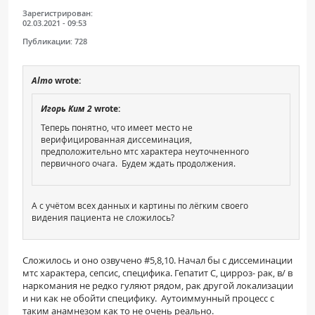
Зарегистрирован:
02.03.2021 - 09:53
Публикации:
728
Almo
wrote:
Игорь Ким 2
wrote:
Теперь понятно, что имеет место не
верифицированная диссеминация,
предположительно мтс характера неуточненного
первичного очага. Будем ждать продолжения.
А с учётом всех данных и картины по лёгким своего
видения пациента не сложилось?
Сложилось и оно озвучено #5,8,10. Начал бы с диссеминации
мтс характера, сепсис, специфика. Гепатит С, цирроз- рак, в/ в
наркомания не редко гуляют рядом, рак другой локализации
и ни как не обойти специфику. Аутоиммунный процесс с
таким анамнезом как то не очень реально.