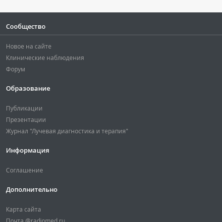
Сообщество
Новое на сайте
Клинические наблюдения
Форум
Образование
Публикации
Презентации
Журнал "Лучевая диагностика и терапия"
Информация
Соглашение
Дополнительно
Карта сайта
Почта @radiomed.ru